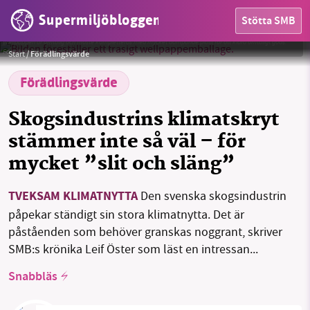
Supermiljöbloggen
Stötta SMB
HEM
Wellpappen är ömtålig och måste kompletteras med mycket dämpande plast för att klara ömtåligt gods.
Foto: Leif Öster
Start
/
Förädlingsvärde
OMRÅDEN
Förädlingsvärde
MILJÖFAKTA
Skogsindustrins klimatskryt
stämmer inte så väl – för
OM OSS
mycket ”slit och släng”
TVEKSAM KLIMATNYTTA
Den svenska skogsindustrin
Sök
Sparade inlägg
Tipsa oss
påpekar ständigt sin stora klimatnytta. Det är
påståenden som behöver granskas noggrant, skriver
Facebook
Instagram
BlueSky
SMB:s krönika Leif Öster som läst en intressan...
Threads
LinkedIn
Snabbläs