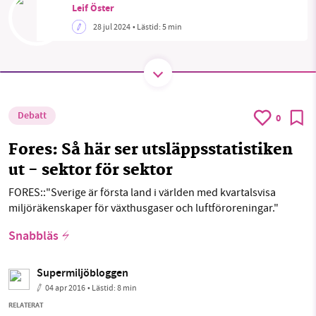
Leif Öster
28 jul 2024
• Lästid:
5 min
SMB kämpar för en hållbar framtid. Sedan
starten 2010 har vår ideella redaktion drivit
miljödebatten framåt genom
nyhetsbevakning och granskningar. Nu vill vi
Debatt
0
utveckla vårt arbete – och vi hoppas att du
vill hjälpa oss.
Fores: Så här ser utsläppsstatistiken
ut - sektor för sektor
Stötta vårt arbete genom att swisha en slant till
FORES::"Sverige är första land i världen med kvartalsvisa
miljöräkenskaper för växthusgaser och luftföroreningar."
1231368703
Snabbläs
Läs vad vi vill göra
Supermiljöbloggen
04 apr 2016
• Lästid:
8 min
RELATERAT