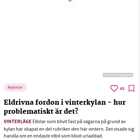
Threads
LinkedIn
SMB kämpar för en hållbar framtid. Sedan
starten 2010 har vår ideella redaktion drivit
miljödebatten framåt genom
nyhetsbevakning och granskningar. Nu vill vi
utveckla vårt arbete – och vi hoppas att du
vill hjälpa oss.
Foto: Volvo Lastvagnar
Stötta vårt arbete genom att swisha en slant till
Nyheter
63
1231368703
Eldrivna fordon i vinterkylan - hur
Läs vad vi vill göra
problematiskt är det?
VINTERLÄGE
Elbilar som blivit fast på vägarna på grund av
kylan har skapat en del rubriker den här vintern. Det visade sig
handla om en endaste elbil som blivit urladdad.