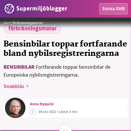
Supermiljöbloggen
Stötta SMB
Ransonering av bensin inte en omöjlig tanke.
Foto:
Rudy och Peter Skitterians från Pixabay
Start
/
förbränningsmotor
förbränningsmotor
HEM
Bensinbilar toppar fortfarande
bland nybilsregistreringarna
OMRÅDEN
MILJÖFAKTA
BENSINBILAR
Fortfarande toppar bensinbilar de
Europeiska nybilsregistreringarna.
OM OSS
Snabbläs
Sök
Sparade inlägg
Tipsa oss
Anna Nyquist
04 nov 2022
• Lästid:
3 min
Facebook
Instagram
BlueSky