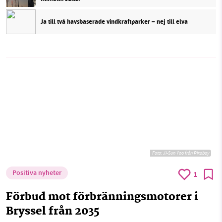
Ja till två havsbaserade vindkraftparker – nej till elva
Foto:
Ji-Sun Yoo från Pixabay
Positiva nyheter
1
Förbud mot förbränningsmotorer i
Bryssel från 2035