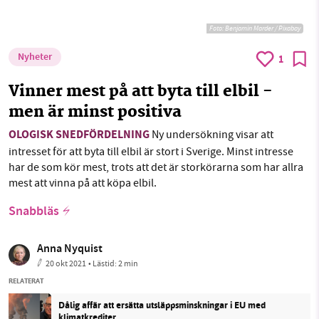
Foto:
Benjamin Marder / Pixabay
Nyheter
1
Vinner mest på att byta till elbil -
men är minst positiva
OLOGISK SNEDFÖRDELNING
Ny undersökning visar att
intresset för att byta till elbil är stort i Sverige. Minst intresse
har de som kör mest, trots att det är storkörarna som har allra
mest att vinna på att köpa elbil.
Snabbläs
Anna Nyquist
20 okt 2021
• Lästid:
2 min
RELATERAT
Dålig affär att ersätta utsläppsminskningar i EU med
klimatkrediter