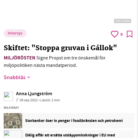
Foto: Skiftet
Intervju
0
Skiftet: "Stoppa gruvan i Gállok"
MILJÖRÖSTEN
Signe Propst om tre önskemål för
miljöpolitiken nästa mandatperiod.
Snabbläs
Anna Ljungström
09 sep 2022
• Lästid:
2 min
RELATERAT
Storbanker öser in pengar i fossilbränslen och petrokemi
Dålig affär att ersätta utsläppsminskningar i EU med