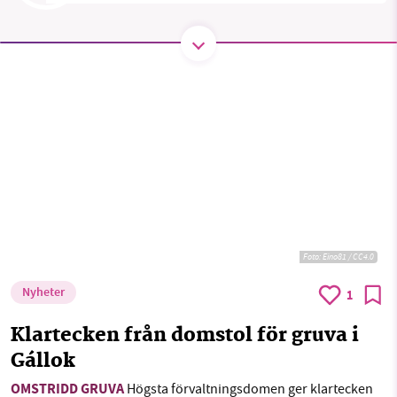
Threads
LinkedIn
SMB kämpar för en hållbar framtid. Sedan
starten 2010 har vår ideella redaktion drivit
miljödebatten framåt genom
nyhetsbevakning och granskningar. Nu vill vi
utveckla vårt arbete – och vi hoppas att du
vill hjälpa oss.
Stötta vårt arbete genom att swisha en slant till
Foto: Eino81 / CC4.0
1231368703
Nyheter
1
Läs vad vi vill göra
Klartecken från domstol för gruva i
Gállok
OMSTRIDD GRUVA
Högsta förvaltningsdomen ger klartecken