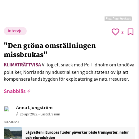
Foto: Peter Hoelstad
Intervju
2
"Den gröna omställningen
missbrukas"
KLIMATRÄTTVISA
Vi tog ett snack med Po Tidholm om tondöva
politiker, Norrlands nyindustrialisering och statens ovilja att
kompensera landsbygden för exploatering av naturresurser.
Snabbläs
Anna Ljungström
26 apr 2022
• Lästid:
9 min
RELATERAT
Lågvatten i Europas floder påverkar både transporter, natur
och elproduktion