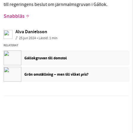
till regeringens beslut om järnmalmsgruvan i Gállok.
Snabbläs
Alva Danielsson
25 jun 2024
• Lästid:
1 min
RELATERAT
Gállokgruvan till domstol
Grön omställning – men till vilket pris?