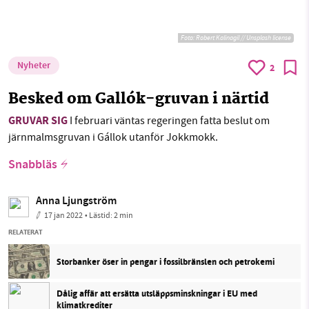
Foto:
Robert Kalinagil // Unsplash license
Nyheter
2
Besked om Gallók-gruvan i närtid
GRUVAR SIG
I februari väntas regeringen fatta beslut om
järnmalmsgruvan i Gállok utanför Jokkmokk.
Snabbläs
Anna Ljungström
17 jan 2022
• Lästid:
2 min
RELATERAT
Storbanker öser in pengar i fossilbränslen och petrokemi
Dålig affär att ersätta utsläppsminskningar i EU med
klimatkrediter