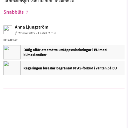
järnmalmsgruvan utanför Jokkmokk.
Snabbläs
Anna Ljungström
22 mar 2022
• Lästid:
2 min
RELATERAT
Dålig affär att ersätta utsläppsminskningar i EU med
klimatkrediter
Regeringen föreslår begränsat PFAS-förbud i väntan på EU