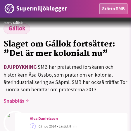
Supermiljöbloggen
Stötta SMB
Protester 2013 mot gruvan i Gállok.
Foto: Tor Tuorda
Start
/
Gállok
Gállok
Slaget om Gállok fortsätter:
HEM
”Det är mer kolonialt nu”
OMRÅDEN
DJUPDYKNING
SMB har pratat med forskaren och
historikern Åsa Össbo, som pratar om en kolonial
MILJÖFAKTA
återindustrialisering av Sápmi. SMB har också träffat Tor
Tuorda som berättar om protesterna 2013.
OM OSS
Snabbläs
Sök
Sparade inlägg
Tipsa oss
Alva Danielsson
05 nov 2024
• Lästid:
8 min
Facebook
Instagram
BlueSky