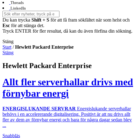
Threads
LinkedIn
Du kan trycka
Shift + S
för att få fram sökfältet när som helst och
Esc
för att stänga det.
Tryck ENTER för fler resultat, då kan du även förfina din sökning.
Stäng
Start
/
Hewlett Packard Enterprise
Stäng
Hewlett Packard Enterprise
Allt fler serverhallar drivs med
förnybar energi
ENERGISLUKANDE SERVRAR
Energislukande serverhallar
behövs i en accelererande digitalisering. Positivt är att nu drivs allt
fler av dem av förnybar energi och bara för några dagar sedan blev
...
Snabbläs