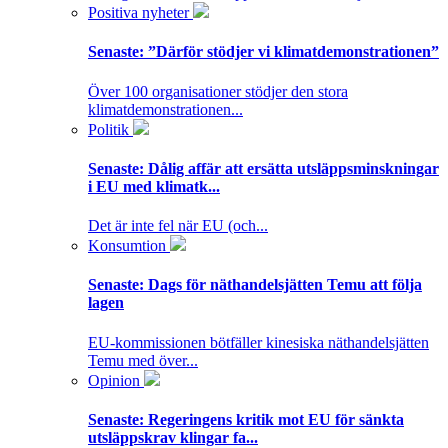
Positiva nyheter
Senaste:
”Därför stödjer vi klimatdemonstrationen”
Över 100 organisationer stödjer den stora
klimatdemonstrationen...
Politik
Senaste:
Dålig affär att ersätta utsläppsminskningar
i EU med klimatk...
Det är inte fel när EU (och...
Konsumtion
Senaste:
Dags för näthandelsjätten Temu att följa
lagen
EU-kommissionen bötfäller kinesiska näthandelsjätten
Temu med över...
Opinion
Senaste:
Regeringens kritik mot EU för sänkta
utsläppskrav klingar fa...