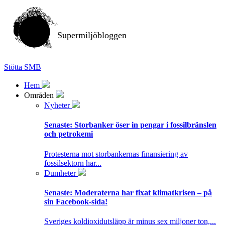
Supermiljöbloggen
Stötta SMB
Hem
Områden
Nyheter
Senaste:
Storbanker öser in pengar i fossilbränslen
och petrokemi
Protesterna mot storbankernas finansiering av
fossilsektorn har...
Dumheter
Senaste:
Moderaterna har fixat klimatkrisen – på
sin Facebook-sida!
Sveriges koldioxidutsläpp är minus sex miljoner ton,...