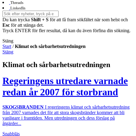
Threads
LinkedIn
Du kan trycka
Shift + S
för att få fram sökfältet när som helst och
Esc
för att stänga det.
Tryck ENTER för fler resultat, då kan du även förfina din sökning.
Stäng
Start
/
Klimat och sårbarhetsutredningen
Stäng
Klimat och sårbarhetsutredningen
Regeringens utredare varnade
redan år 2007 för storbrand
SKOGSBRANDEN
I regeringens klimat och sårbarhetsutredning
från 2007 varnades det för att stora skogsbränder kommer att bli
vanligare i framtiden. Men utredningen och dess förslag på
åtgärder...
Snabbläs