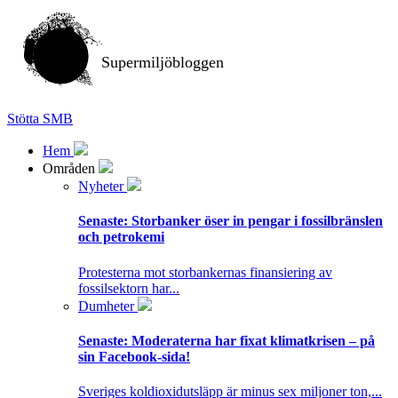
Supermiljöbloggen
Stötta SMB
Hem
Områden
Nyheter
Senaste:
Storbanker öser in pengar i fossilbränslen
och petrokemi
Protesterna mot storbankernas finansiering av
fossilsektorn har...
Dumheter
Senaste:
Moderaterna har fixat klimatkrisen – på
sin Facebook-sida!
Sveriges koldioxidutsläpp är minus sex miljoner ton,...