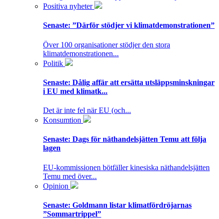
Positiva nyheter
Senaste:
”Därför stödjer vi klimatdemonstrationen”
Över 100 organisationer stödjer den stora
klimatdemonstrationen...
Politik
Senaste:
Dålig affär att ersätta utsläppsminskningar
i EU med klimatk...
Det är inte fel när EU (och...
Konsumtion
Senaste:
Dags för näthandelsjätten Temu att följa
lagen
EU-kommissionen bötfäller kinesiska näthandelsjätten
Temu med över...
Opinion
Senaste:
Goldmann listar klimatfördröjarnas
”Sommartrippel”