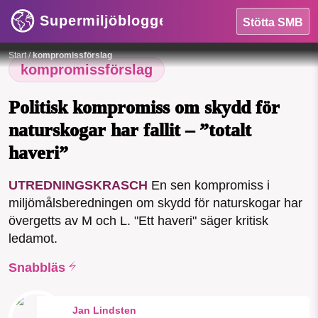
Supermiljöbloggen
Stötta SMB
HEM
Foto:
Jonathan Petersson / Pixabay License
Start
/
kompromissförslag
OMRÅDEN
kompromissförslag
MILJÖFAKTA
Politisk kompromiss om skydd för
naturskogar har fallit – ”totalt
OM OSS
haveri”
SMB kämpar för en hållbar framtid. Sedan
UTREDNINGSKRASCH
En sen kompromiss i
Sök
Sparade inlägg
Tipsa oss
starten 2010 har vår ideella redaktion
miljömålsberedningen om skydd för naturskogar har
drivit miljödebatten framåt genom
övergetts av M och L. "Ett haveri" säger kritisk
nyhetsbevakning och granskningar. Nu
Facebook
Instagram
BlueSky
ledamot.
vill vi utveckla vårt arbete – och vi
hoppas att du vill hjälpa oss.
Snabbläs
Threads
LinkedIn
Stötta vårt arbete genom att swisha en slant till
Jan Lindsten