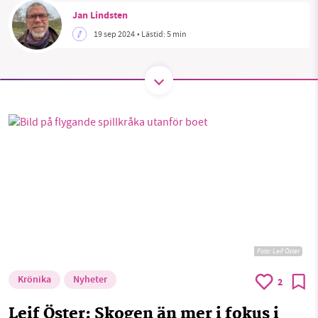
Jan Lindsten
19 sep 2024
• Lästid:
5 min
SMB kämpar för en hållbar framtid. Sedan
starten 2010 har vår ideella redaktion drivit
miljödebatten framåt genom
nyhetsbevakning och granskningar. Nu vill vi
utveckla vårt arbete – och vi hoppas att du
vill hjälpa oss.
Stötta vårt arbete genom att swisha en slant till
1231368703
Läs vad vi vill göra
Foto: Leif Öster
Krönika
Nyheter
2
Leif Öster: Skogen än mer i fokus i