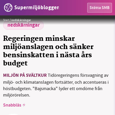
Supermiljöbloggen
Stötta SMB
Foto: Supermiljöbloggen
Start
/
nedskärningar
nedskärningar
HEM
Regeringen minskar
OMRÅDEN
miljöanslagen och sänker
bensinskatten i nästa års
MILJÖFAKTA
budget
OM OSS
MILJÖN PÅ SVÄLTKUR
Tidöregeringens försvagning av
miljö- och klimatanslagen fortsätter, och accentueras i
Sök
Sparade inlägg
Tipsa oss
höstbudgeten. "Bajsmacka" lyder ett omdöme från
miljörörelsen.
Facebook
Instagram
BlueSky
Snabbläs
Threads
LinkedIn