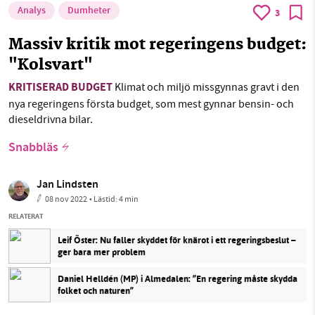
Analys
Dumheter
3
Massiv kritik mot regeringens budget:
"Kolsvart"
KRITISERAD BUDGET
Klimat och miljö missgynnas gravt i den
nya regeringens första budget, som mest gynnar bensin- och
dieseldrivna bilar.
Snabbläs
Jan Lindsten
08 nov 2022
• Lästid:
4 min
RELATERAT
Leif Öster: Nu faller skyddet för knärot i ett regeringsbeslut –
ger bara mer problem
Daniel Helldén (MP) i Almedalen: ”En regering måste skydda
folket och naturen”