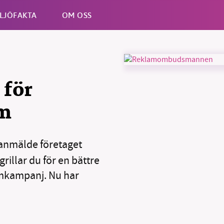
LJÖFAKTA
OM OSS
Esc
 för
am
anmälde företaget
B kämpar för en hållbar framtid. Sedan starten 2010 har 
ideella redaktion drivit miljödebatten framåt genom
rillar du för en bättre
tsbevakning och granskningar. Nu vill vi utveckla vårt arb
amkampanj. Nu har
och vi hoppas att du vill hjälpa oss.
Stötta vårt arbete genom att swisha en slant till