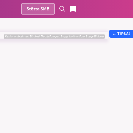
Stötta SMB
←
TIPSA!
Reklamombudsman Elisabeth Trotzig Fotograf: Bugge Woldner
Foto:
Bugge Woldner
vår
ete –