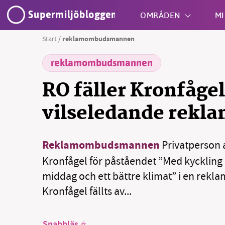
Supermiljöbloggen
OMRÅDEN
MI
Start
/
reklamombudsmannen
reklamombudsmannen
Shift + S
RO fäller Kronfågel
vilseledande rekl
Reklamombudsmannen
Privatperson 
SM
Kronfågel för påståendet ”Med kyckling g
nyhe
middag och ett bättre klimat” i en rekl
Kronfågel fällts av...
Snabbläs