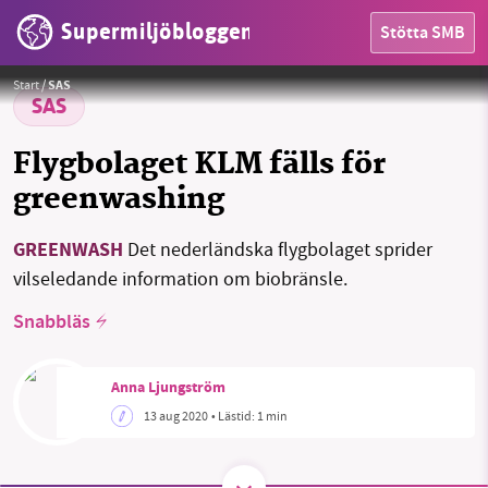
Supermiljöbloggen
Stötta SMB
Foto:
KLM
Start
/
SAS
SAS
HEM
Flygbolaget KLM fälls för
greenwashing
OMRÅDEN
MILJÖFAKTA
GREENWASH
Det nederländska flygbolaget sprider
vilseledande information om biobränsle.
OM OSS
Snabbläs
Sök
Sparade inlägg
Tipsa oss
Anna Ljungström
13 aug 2020
• Lästid:
1 min
Facebook
Instagram
BlueSky