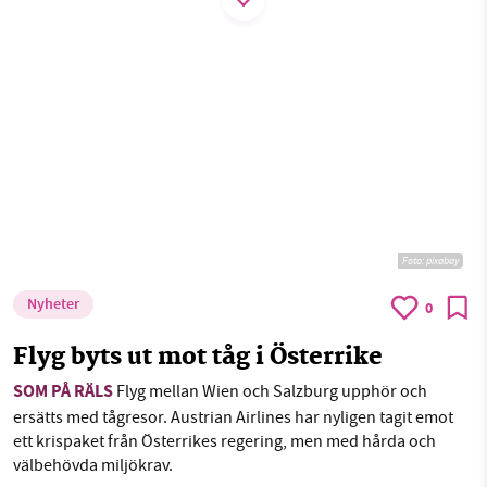
Threads
LinkedIn
SMB kämpar för en hållbar framtid. Sedan
starten 2010 har vår ideella redaktion drivit
miljödebatten framåt genom
nyhetsbevakning och granskningar. Nu vill vi
utveckla vårt arbete – och vi hoppas att du
vill hjälpa oss.
Foto:
pixabay
Stötta vårt arbete genom att swisha en slant till
Nyheter
0
1231368703
Flyg byts ut mot tåg i Österrike
Läs vad vi vill göra
SOM PÅ RÄLS
Flyg mellan Wien och Salzburg upphör och
ersätts med tågresor. Austrian Airlines har nyligen tagit emot
ett krispaket från Österrikes regering, men med hårda och
välbehövda miljökrav.