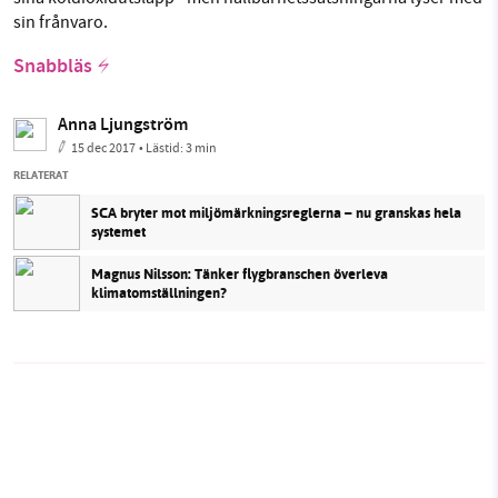
sin frånvaro.
Snabbläs
Anna Ljungström
15 dec 2017
• Lästid:
3 min
RELATERAT
SCA bryter mot miljömärkningsreglerna – nu granskas hela
systemet
Magnus Nilsson: Tänker flygbranschen överleva
klimatomställningen?