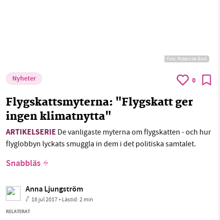
Foto:
Robert de Bock
Nyheter
0
Flygskattsmyterna: "Flygskatt ger
ingen klimatnytta"
ARTIKELSERIE
De vanligaste myterna om flygskatten - och hur
flyglobbyn lyckats smuggla in dem i det politiska samtalet.
Snabbläs
Anna Ljungström
18 jul 2017
• Lästid:
2 min
RELATERAT