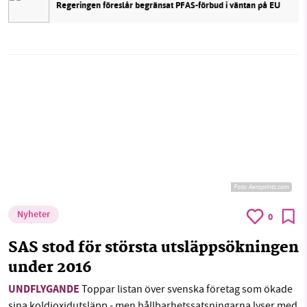
Regeringen föreslår begränsat PFAS-förbud i väntan på EU
Foto:
Aeroprints.com
Nyheter
0
SAS stod för största utsläppsökningen
under 2016
UNDFLYGANDE
Toppar listan över svenska företag som ökade
sina koldioxidutsläpp - men hållbarhetssatsningarna lyser med