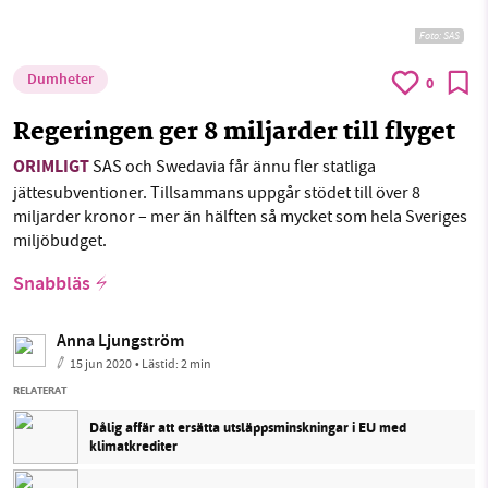
Foto:
SAS
Dumheter
0
Regeringen ger 8 miljarder till flyget
ORIMLIGT
SAS och Swedavia får ännu fler statliga
jättesubventioner. Tillsammans uppgår stödet till över 8
miljarder kronor – mer än hälften så mycket som hela Sveriges
miljöbudget.
Snabbläs
Anna Ljungström
15 jun 2020
• Lästid:
2 min
RELATERAT
Dålig affär att ersätta utsläppsminskningar i EU med
klimatkrediter