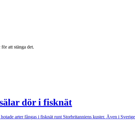
c
för att stänga det.
älar dör i fisknät
hotade arter fångas i fisknät runt Storbritanniens kuster. Även i Sverige