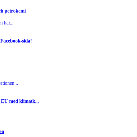
och petrokemi
n har...
 Facebook-sida!
ationen...
i EU med klimatk...
gen