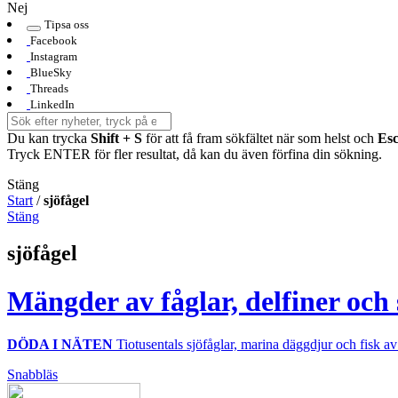
Nej
Tipsa oss
Facebook
Instagram
BlueSky
Threads
LinkedIn
Du kan trycka
Shift + S
för att få fram sökfältet när som helst och
Es
Tryck ENTER för fler resultat, då kan du även förfina din sökning.
Stäng
Start
/
sjöfågel
Stäng
sjöfågel
Mängder av fåglar, delfiner och s
DÖDA I NÄTEN
Tiotusentals sjöfåglar, marina däggdjur och fisk av 
Snabbläs