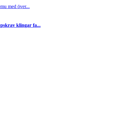
emu med över...
skrav klingar fa...