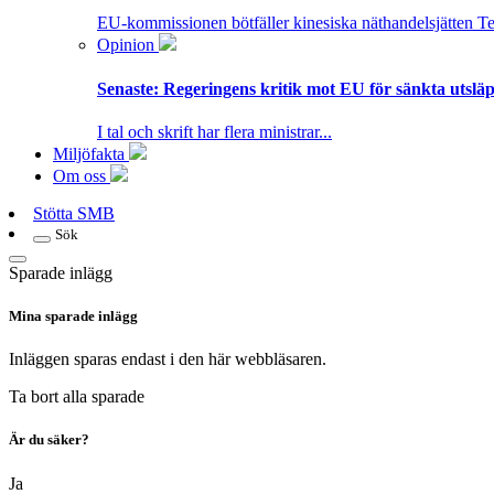
EU-kommissionen bötfäller kinesiska näthandelsjätten T
Opinion
Senaste:
Regeringens kritik mot EU för sänkta utsläpp
I tal och skrift har flera ministrar...
Miljöfakta
Om oss
Stötta SMB
Sök
Sparade inlägg
Mina sparade inlägg
Inläggen sparas endast i den här webbläsaren.
Ta bort alla sparade
Är du säker?
Ja