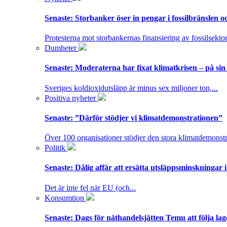
Senaste:
Storbanker öser in pengar i fossilbränslen 
Protesterna mot storbankernas finansiering av fossilsektor
Dumheter
Senaste:
Moderaterna har fixat klimatkrisen – på sin
Sveriges koldioxidutsläpp är minus sex miljoner ton,...
Positiva nyheter
Senaste:
”Därför stödjer vi klimatdemonstrationen”
Över 100 organisationer stödjer den stora klimatdemonstr
Politik
Senaste:
Dålig affär att ersätta utsläppsminskningar 
Det är inte fel när EU (och...
Konsumtion
Senaste:
Dags för näthandelsjätten Temu att följa la