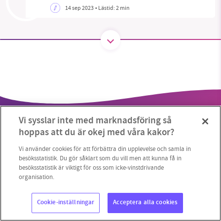
14 sep 2023
• Lästid:
2 min
SMB kämpar för en hållbar framtid. Sedan
starten 2010 har vår ideella redaktion drivit
miljödebatten framåt genom
nyhetsbevakning och granskningar. Nu vill vi
utveckla vårt arbete – och vi hoppas att du
vill hjälpa oss.
Vi sysslar inte med marknadsföring så
Stötta vårt arbete genom att swisha en slant till
hoppas att du är okej med våra kakor?
1231368703
Vi använder cookies för att förbättra din upplevelse och samla in
besöksstatistik. Du gör såklart som du vill men att kunna få in
besöksstatistik är viktigt för oss som icke-vinstdrivande
Läs vad vi vill göra
Copyright 2023 © Supermiljöbloggen
Cookieinställningar
organisation.
Cookie-inställningar
Acceptera alla cookies