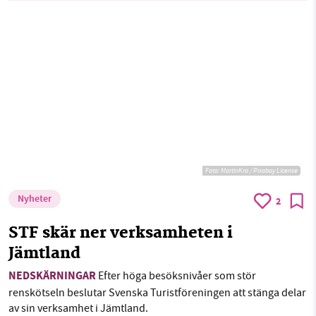
Foto:
MartinKra / Pixabay License
Nyheter
2
STF skär ner verksamheten i
Jämtland
NEDSKÄRNINGAR
Efter höga besöksnivåer som stör
renskötseln beslutar Svenska Turistföreningen att stänga delar
av sin verksamhet i Jämtland.