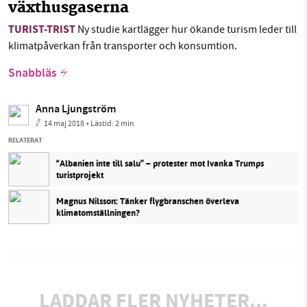
växthusgaserna
TURIST-TRIST
Ny studie kartlägger hur ökande turism leder till
klimatpåverkan från transporter och konsumtion.
Snabbläs
Anna Ljungström
14 maj 2018
• Lästid:
2 min
RELATERAT
“Albanien inte till salu” – protester mot Ivanka Trumps
turistprojekt
Magnus Nilsson: Tänker flygbranschen överleva
klimatomställningen?
LADDAR FLER NYHETER...