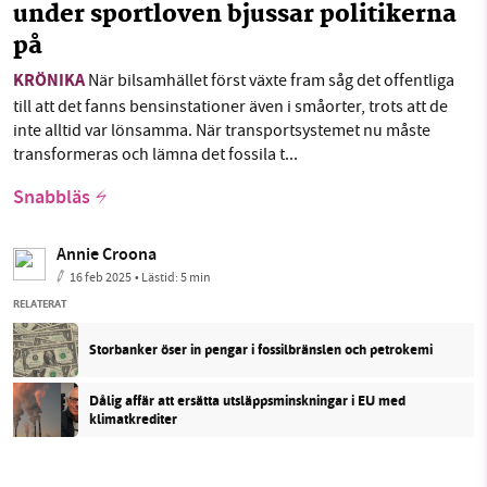
under sportloven bjussar politikerna
på
KRÖNIKA
När bilsamhället först växte fram såg det offentliga
till att det fanns bensinstationer även i småorter, trots att de
inte alltid var lönsamma. När transportsystemet nu måste
transformeras och lämna det fossila t...
Snabbläs
Annie Croona
16 feb 2025
• Lästid:
5 min
RELATERAT
Storbanker öser in pengar i fossilbränslen och petrokemi
Dålig affär att ersätta utsläppsminskningar i EU med
klimatkrediter