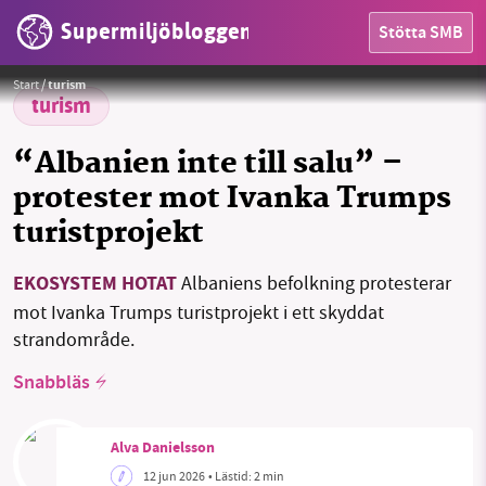
Supermiljöbloggen
Stötta SMB
Foto:
PPNEA
Start
/
turism
turism
“Albanien inte till salu” –
protester mot Ivanka Trumps
HEM
turistprojekt
OMRÅDEN
EKOSYSTEM HOTAT
Albaniens befolkning protesterar
MILJÖFAKTA
mot Ivanka Trumps turistprojekt i ett skyddat
strandområde.
OM OSS
Snabbläs
Alva Danielsson
Sök
Sparade inlägg
Tipsa oss
12 jun 2026
• Lästid:
2 min