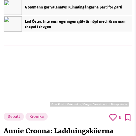
Goldmann gör valanalys: Klimatingångarna parti för parti
Leif Öster: Inte ens regeringen själv är nöjd med röran man
skapat i skogen
Foto:
Pontus Österholkm / Oregon Department of Transportation
Debatt
Krönika
3
Annie Croona: Laddningsköerna