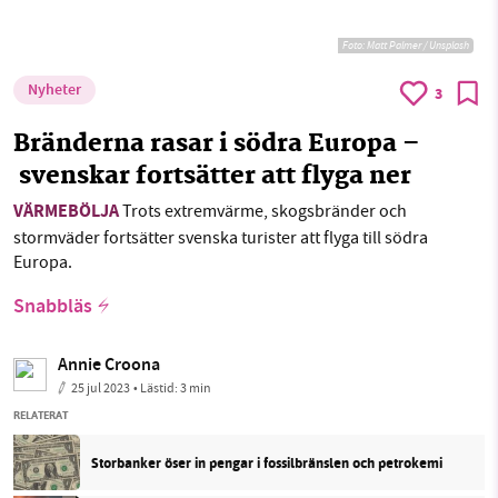
Foto:
Matt Palmer / Unsplash
Nyheter
3
Bränderna rasar i södra Europa –
svenskar fortsätter att flyga ner
VÄRMEBÖLJA
Trots extremvärme, skogsbränder och
stormväder fortsätter svenska turister att flyga till södra
Europa.
Snabbläs
Annie Croona
25 jul 2023
• Lästid:
3 min
RELATERAT
Storbanker öser in pengar i fossilbränslen och petrokemi