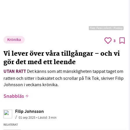
Foto:
Pete Linforth / Pixabay
Krönika
3
Vi lever över våra tillgångar – och vi
gör det med ett leende
UTAN RATT
Det känns som att mänskligheten tappat taget om
ratten och sitter i baksätet och scrollar på Tik Tok, skriver Filip
Johnsson i veckans krönika.
Snabbläs
Filip Johnsson
01 sep 2025
• Lästid:
3 min
RELATERAT