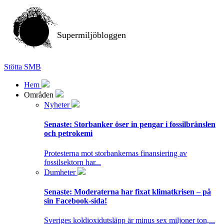
Supermiljöbloggen
Stötta SMB
Hem
Områden
Nyheter
Senaste:
Storbanker öser in pengar i fossilbränslen
och petrokemi
Protesterna mot storbankernas finansiering av
fossilsektorn har...
Dumheter
Senaste:
Moderaterna har fixat klimatkrisen – på
sin Facebook-sida!
Sveriges koldioxidutsläpp är minus sex miljoner ton,...