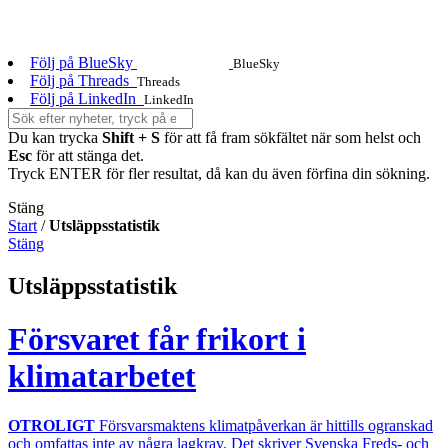
Följ på BlueSky
BlueSky
Följ på Threads
Threads
Följ på LinkedIn
LinkedIn
Du kan trycka
Shift + S
för att få fram sökfältet när som helst och
Esc
för att stänga det.
Tryck ENTER för fler resultat, då kan du även förfina din sökning.
Stäng
Start
/
Utsläppsstatistik
Stäng
Utsläppsstatistik
Försvaret får frikort i
klimatarbetet
OTROLIGT
Försvarsmaktens klimatpåverkan är hittills ogranskad
och omfattas inte av några lagkrav. Det skriver Svenska Freds- och