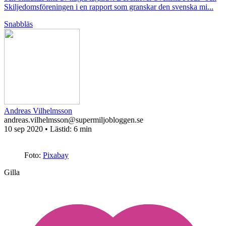
Skiljedomsföreningen i en rapport som granskar den svenska mi...
Snabbläs
Andreas Vilhelmsson
andreas.vilhelmsson@supermiljobloggen.se
10 sep 2020
• Lästid:
6 min
Foto:
Pixabay
Gilla