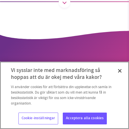
SMB kämpar för en hållbar framtid. Sedan
starten 2010 har vår ideella redaktion drivit
miljödebatten framåt genom
nyhetsbevakning och granskningar. Nu vill vi
utveckla vårt arbete – och vi hoppas att du
vill hjälpa oss.
Vi sysslar inte med marknadsföring så
Stötta vårt arbete genom att swisha en slant till
hoppas att du är okej med våra kakor?
Copyright 2023 © Supermiljöbloggen
Cookieinställningar
1231368703
Vi använder cookies för att förbättra din upplevelse och samla in
besöksstatistik. Du gör såklart som du vill men att kunna få in
besöksstatistik är viktigt för oss som icke-vinstdrivande
Läs vad vi vill göra
organisation.
Cookie-inställningar
Acceptera alla cookies