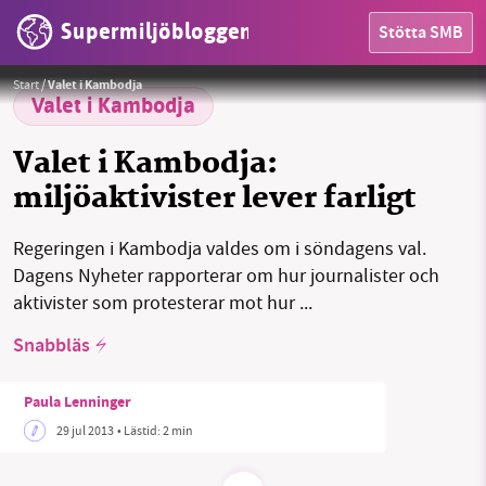
Supermiljöbloggen
Stötta SMB
HEM
Start
/
Valet i Kambodja
OMRÅDEN
Valet i Kambodja
MILJÖFAKTA
Valet i Kambodja:
miljöaktivister lever farligt
OM OSS
Regeringen i Kambodja valdes om i söndagens val.
Dagens Nyheter rapporterar om hur journalister och
Sök
Sparade inlägg
Tipsa oss
aktivister som protesterar mot hur ...
Snabbläs
Facebook
Instagram
BlueSky
Paula Lenninger
Threads
LinkedIn
29 jul 2013
• Lästid:
2 min