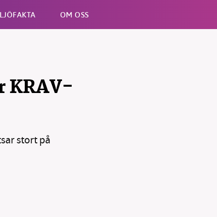
LJÖFAKTA
OM OSS
Esc
ir KRAV-
sar stort på