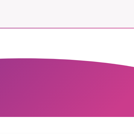
vår
ete –