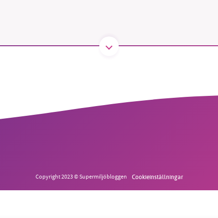
B kämpar för en hållbar framtid. Sedan starten 2010 har 
ideella redaktion drivit miljödebatten framåt genom
tsbevakning och granskningar. Nu vill vi utveckla vårt arb
och vi hoppas att du vill hjälpa oss.
Stötta vårt arbete genom att swisha en slant till
1231368703
Läs vad vi vill göra
Copyright 2023 © Supermiljöbloggen
Cookieinställningar