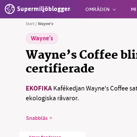
Supermiljöbloggen
OMRÅDEN
MI
Start
/
Wayne's
Wayne’s
Shift + S
Wayne’s Coffee bl
certifierade
EKOFIKA
Kafékedjan Wayne's Coffee sat
ekologiska råvaror.
Snabbläs