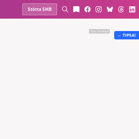
Stötta SMB
Foto:
Tim Boyd
←
TIPSA!