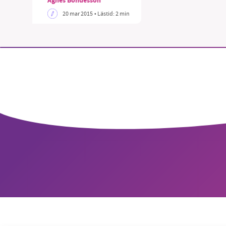
Agnes Bondesson
20 mar 2015
• Lästid:
2 min
SM
nyhe