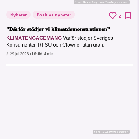
Foto:
Kevin Snyman/Pixabay Licence
Nyheter
Positiva nyheter
2
”Därför stödjer vi klimatdemonstrationen”
KLIMATENGAGEMANG
Varför stödjer Sveriges
Konsumenter, RFSU och Clowner utan grän...
29 jul 2026
• Lästid:
4 min
Foto: Supermijöbloggen