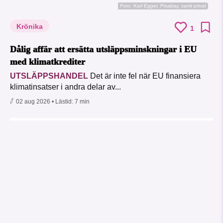
Foto:
Karl Egger, Pixabay, samt privat
Krönika
1
Dålig affär att ersätta utsläppsminskningar i EU
med klimatkrediter
UTSLÄPPSHANDEL
Det är inte fel när EU finansiera
klimatinsatser i andra delar av...
02 aug 2026
• Lästid:
7 min