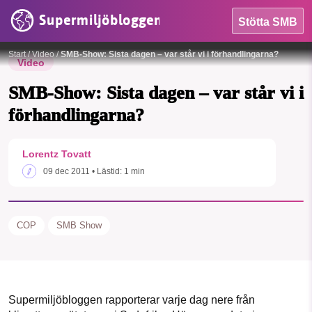
Supermiljöbloggen
Stötta SMB
Start
/
Video
/
SMB-Show: Sista dagen – var står vi i förhandlingarna?
Video
SMB-Show: Sista dagen – var står vi i
förhandlingarna?
HEM
Lorentz Tovatt
OMRÅDEN
09 dec 2011
• Lästid:
1 min
MILJÖFAKTA
OM OSS
COP
SMB Show
Sök
Sparade inlägg
Tipsa oss
Supermiljöbloggen rapporterar varje dag nere från