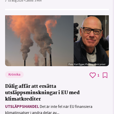
03 aug 2026
• Lästid:
3 min
Foto:
Karl Egger, Pixabay, samt privat
Krönika
1
Dålig affär att ersätta
utsläppsminskningar i EU med
klimatkrediter
UTSLÄPPSHANDEL
Det är inte fel när EU finansiera
klimatinsatser i andra delar av...