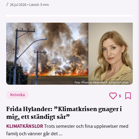
26 jul 2026
• Lästid:
5 min
Foto:
Photo by Alexandre P. Junior och privat
Krönika
5
Frida Hylander: ”Klimatkrisen gnager i
mig, ett ständigt sår”
KLIMATKÄNSLOR
Trots semester och fina upplevelser med
familj och vänner går det ...