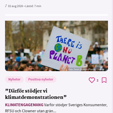
02 aug 2026
• Lästid:
7 min
Foto:
Kevin Snyman/Pixabay Licence
Nyheter
Positiva nyheter
2
”Därför stödjer vi
klimatdemonstrationen”
KLIMATENGAGEMANG
Varför stödjer Sveriges Konsumenter,
RFSU och Clowner utan grän...