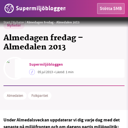
Supermiljöbloggen
Stötta SMB
Start
/
Nyheter
/
Almedagen fredag – Almedalen 2013
Nyheter
Almedagen fredag –
Almedalen 2013
HEM
Supermiljöbloggen
OMRÅDEN
05 jul 2013
• Lästid:
1 min
MILJÖFAKTA
OM OSS
Almedalen
Folkpartiet
Sök
Sparade inlägg
Tipsa oss
Under Almedalsveckan uppdaterar vi dig varje dag med det
senaste på miljöfronten och om dagens partis miljöpolitik: