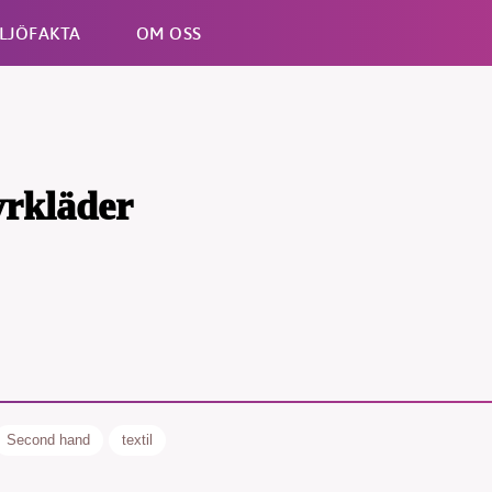
LJÖFAKTA
OM OSS
Esc
yrkläder
B kämpar för en hållbar framtid. Sedan starten 2010 har 
ideella redaktion drivit miljödebatten framåt genom
tsbevakning och granskningar. Nu vill vi utveckla vårt arb
och vi hoppas att du vill hjälpa oss.
Second hand
textil
Stötta vårt arbete genom att swisha en slant till