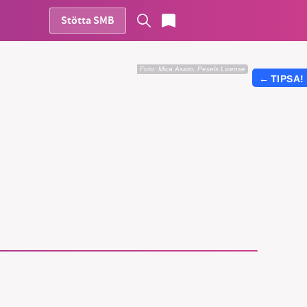
Stötta SMB
Foto:
Mica Asato, Pexels License
←
TIPSA!
vår
ete –