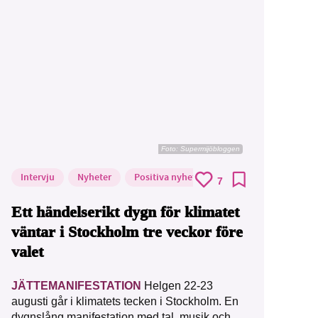
Foto: Supermijöbloggen
Intervju
Nyheter
Positiva nyheter
7
Ett händelserikt dygn för klimatet
väntar i Stockholm tre veckor före
valet
JÄTTEMANIFESTATION
Helgen 22-23
augusti går i klimatets tecken i Stockholm. En
dygnslång manifestation med tal, musik och