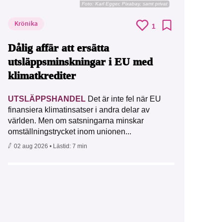
Foto:
Karl Egger, Pixabay, samt privat
Krönika
1
Dålig affär att ersätta
utsläppsminskningar i EU med
klimatkrediter
UTSLÄPPSHANDEL
Det är inte fel när EU
finansiera klimatinsatser i andra delar av
världen. Men om satsningarna minskar
omställningstrycket inom unionen...
02 aug 2026
• Lästid:
7 min