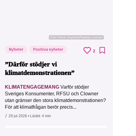
Foto:
Kevin Snyman/Pixabay Licence
Nyheter
Positiva nyheter
2
”Därför stödjer vi
klimatdemonstrationen”
KLIMATENGAGEMANG
Varför stödjer
Sveriges Konsumenter, RFSU och Clowner
utan gränser den stora klimatdemonstrationen?
För att klimatfrågan berör precis...
29 jul 2026
• Lästid:
4 min