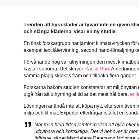
Trenden att hyra kläder är tyvärr inte en given kli
och slänga kläderna, visar en ny studie.
En finsk forskargrupp har jämfört klimatavtrycken för 
exempel textilåtervinning, second hand-försäljning o
Förvånande nog var uthyrningen den mest klimatbelas
kasta i soporna. Det skriver
Råd & Rön
. Anledningen 
samma plagg skickas fram och tillbaka flera gånger.
Forskarna bakom studien konstaterar att miljönyttan 
utgå från att uthyrning alltid är det mest hållbara,
enl
Lösningen är ändå inte att köpa nytt, eftersom även 
miljö och klimat. Experter efterfrågar istället en sund
När man hela tiden jämför mellan att hyra eller
utbytbara och kortsiktiga. Det vi behöver är mer l
tidigare
, säger Magdalena Petersson McIntyre,