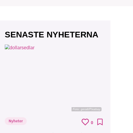
SENASTE NYHETERNA
Foto:
geralt/Pixabay
Nyheter
0