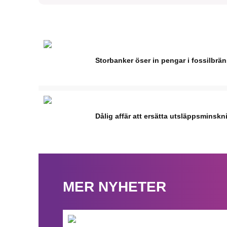
Storbanker öser in pengar i fossilbrä
Dålig affär att ersätta utsläppsminskn
MER NYHETER