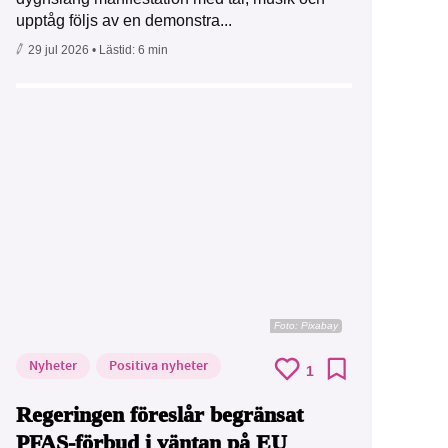
upptåg följs av en demonstra...
29 jul 2026
• Lästid:
6 min
Foto:
Pixabay
Nyheter
Positiva nyheter
1
Regeringen föreslår begränsat
PFAS-förbud i väntan på EU