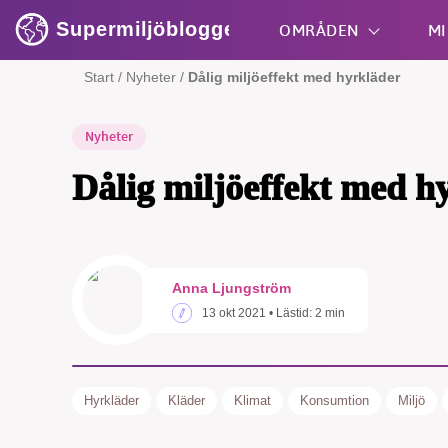
Supermiljöbloggen
OMRÅDEN
MI
Start
/
Nyheter
/
Dålig miljöeffekt med hyrkläder
Nyheter
Shift + S
Dålig miljöeffekt med h
SM
Anna Ljungström
13 okt 2021
• Lästid:
2 min
nyhe
Hyrkläder
Kläder
Klimat
Konsumtion
Miljö