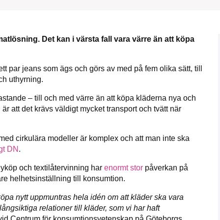
1231368703
Läs vad vi vill göra
matlösning. Det kan i värsta fall vara värre än att köpa
ett par jeans som ägs och görs av med på fem olika sätt, till
ch uthyrning.
tande – till och med värre än att köpa kläderna nya och
är att det krävs väldigt mycket transport och tvätt när
med cirkulära modeller är komplex och att man inte ska
igt DN
.
nyköp och textilåtervinning har
enormt stor
påverkan på
are helhetsinställning till konsumtion.
 köpa nytt uppmuntras hela idén om att kläder ska vara
ångsiktiga relationer till kläder, som vi har haft
 vid Centrum för konsumtionsvetenskap på Göteborgs