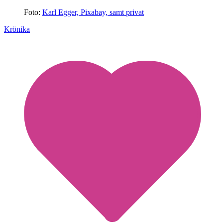
Foto:
Karl Egger, Pixabay, samt privat
Krönika