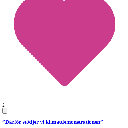
2
”Därför stödjer vi klimatdemonstrationen”