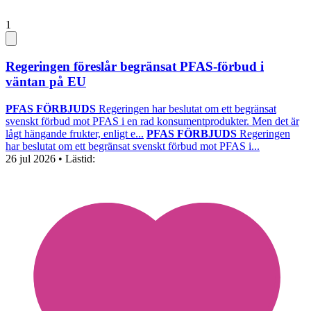
1
Regeringen föreslår begränsat PFAS-förbud i
väntan på EU
PFAS FÖRBJUDS
Regeringen har beslutat om ett begränsat
svenskt förbud mot PFAS i en rad konsumentprodukter. Men det är
lågt hängande frukter, enligt e...
PFAS FÖRBJUDS
Regeringen
har beslutat om ett begränsat svenskt förbud mot PFAS i...
26 jul 2026
• Lästid: