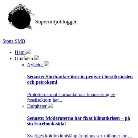
Supermiljöbloggen
Stötta SMB
Hem
Områden
Nyheter
Senaste:
Storbanker öser in pengar i fossilbränslen
och petrokemi
Protesterna mot storbankernas finansiering av
fossilsektorn har...
Dumheter
Senaste:
Moderaterna har fixat klimatkrisen – på
sin Facebook-sida!
Sveriges koldioxidutsläpp är minus sex miljoner ton,...