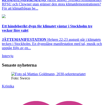
RFSU och Clowner utan gränser den stora klimatdemonstrationen?
För att klimatfrågan be...
Ett händelserikt dygn för klimatet väntar i Stockholm tre
veckor före valet
JÄTTEMANIFESTATION
Helgen 22-23 augusti går i klimatets
tecken i Stockholm. En dygnslång manifestation med tal, musik och
upptåg följs av en...
Intervju
Senaste nyheterna
Foto: Sweco
Krönika