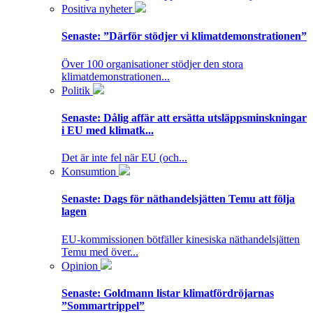
Positiva nyheter
Senaste:
”Därför stödjer vi klimatdemonstrationen”
Över 100 organisationer stödjer den stora
klimatdemonstrationen...
Politik
Senaste:
Dålig affär att ersätta utsläppsminskningar
i EU med klimatk...
Det är inte fel när EU (och...
Konsumtion
Senaste:
Dags för näthandelsjätten Temu att följa
lagen
EU-kommissionen bötfäller kinesiska näthandelsjätten
Temu med över...
Opinion
Senaste:
Goldmann listar klimatfördröjarnas
”Sommartrippel”