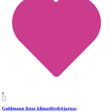
0
Goldmann listar klimatfördröjarnas