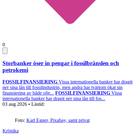
0
Storbanker öser in pengar i fossilbränslen och
petrokemi
FOSSILFINANSIERING
Vissa internationella banker har dragit
ner sina lån till fossilindustrin, men andra har tvärtom ökat sin
finansiering av både olje...
FOSSILFINANSIERING
Vissa
internationella banker har dragit ner sina lån till fos...
03 aug 2026
• Lästid:
Foto:
Karl Egger, Pixabay, samt privat
Krönika