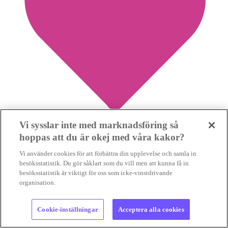
Vi sysslar inte med marknadsföring så
hoppas att du är okej med våra kakor?
2
Vi använder cookies för att förbättra din upplevelse och samla in
besöksstatistik. Du gör såklart som du vill men att kunna få in
”Därför stödjer vi klimatdemonstrationen”
besöksstatistik är viktigt för oss som icke-vinstdrivande
organisation.
KLIMATENGAGEMANG
Varför stödjer Sveriges Konsumenter,
RFSU och Clowner utan gränser den stora klimatdemonstrationen?
Cookie-inställningar
Acceptera alla cookies
För att klimatfrågan berör precis...
KLIMATENGAGEMANG
Varför stödjer Sveriges Konsumenter, RFSU och Clowner utan