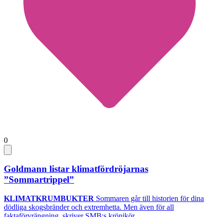
0
Goldmann listar klimatfördröjarnas
”Sommartrippel”
KLIMATKRUMBUKTER
Sommaren går till historien för dina
dödliga skogsbränder och extremhetta. Men även för all
faktaförvrängning, skriver SMB:s krönikör...