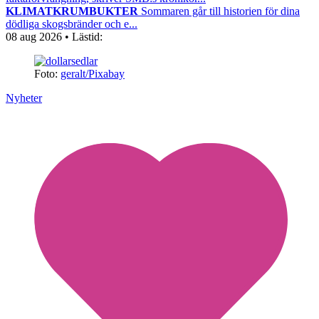
KLIMATKRUMBUKTER
Sommaren går till historien för dina
dödliga skogsbränder och e...
08 aug 2026
• Lästid:
Foto:
geralt/Pixabay
Nyheter