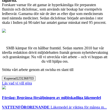
fåglarna.
Forskare varnar för att gamar är hyperkänsliga för preparaten
flunixin och diclofenac, som används när boskap har exempelvis
ledbesvär. Gamarna dör när de äter as efter djur som medicinerats
med nämnda mediciner. Sedan diclofenac började användas i stor
skala i Indien på 90-talet har antalet gamar minskat med 95 procent.
SMB kämpar för en hållbar framtid. Sedan starten 2010 har vår
ideella redaktion drivit miljödebatten framåt genom nyhetsbevakning
och granskningar. Nu vill vi utveckla vårt arbete – och vi hoppas att
du vill hjälpa oss.
Stötta vårt arbete genom att swisha en slant till
Kopierad
1231368703
Läs vad vi vill göra
Förslag: Begränsa försäljningen av miljöskadliga läkemedel
VATTENFÖRORENANDE
Läkemedel är viktiga för många m...