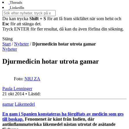
Threads
LinkedIn
Du kan trycka
Shift + S
för att få fram sökfältet när som helst och
Esc
för att stänga det.
Tryck ENTER för fler resultat, då kan du även förfina din sökning.
Stäng
Start
/
Nyheter
/
Djurmedicin hotar utrota gamar
Nyheter
Djurmedicin hotar utrota gamar
Foto:
NRJ ZA
Paula Lenninger
21 okt 2014
• Lästid:
gamar
Läkemedel
En gam i Spanien konstateras ha förgiftats av medicin som ges
till boskap.
Fenomenet är känt från Indien, där
antiinflammatoriska läkemedel nästan utrotat de asätande