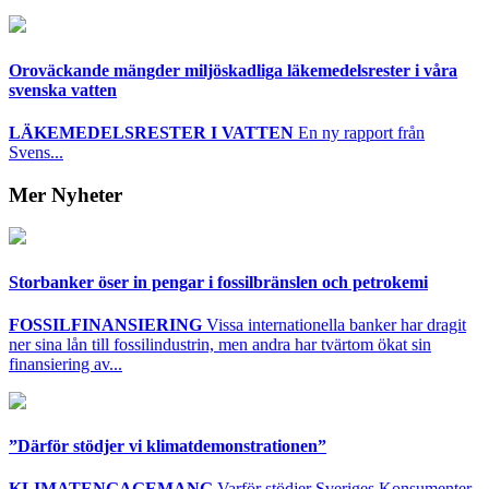
Oroväckande mängder miljöskadliga läkemedelsrester i våra
svenska vatten
LÄKEMEDELSRESTER I VATTEN
En ny rapport från
Svens...
Mer Nyheter
Storbanker öser in pengar i fossilbränslen och petrokemi
FOSSILFINANSIERING
Vissa internationella banker har dragit
ner sina lån till fossilindustrin, men andra har tvärtom ökat sin
finansiering av...
”Därför stödjer vi klimatdemonstrationen”
KLIMATENGAGEMANG
Varför stödjer Sveriges Konsumenter,