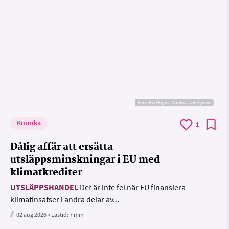
Foto:
Karl Egger, Pixabay, samt privat
Krönika
1
Dålig affär att ersätta
utsläppsminskningar i EU med
klimatkrediter
UTSLÄPPSHANDEL
Det är inte fel när EU finansiera
klimatinsatser i andra delar av...
02 aug 2026
• Lästid:
7 min