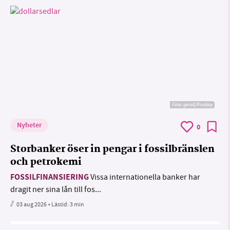
Foto:
geralt/Pixabay
Nyheter
0
Storbanker öser in pengar i fossilbränslen
och petrokemi
FOSSILFINANSIERING
Vissa internationella banker har
dragit ner sina lån till fos...
03 aug 2026
• Lästid:
3 min