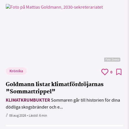
Foto: Sweco
Krönika
0
Goldmann listar klimatfördröjarnas
”Sommartrippel”
KLIMATKRUMBUKTER
Sommaren går till historien för dina
dödliga skogsbränder och e...
08 aug 2026
• Lästid:
6 min