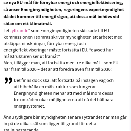
se nya EU-mål för förnybar energi och energieffektivisering,
så anser Energimyndigheten, regeringens expertmyndighet
Facebook
Instagram
BlueSky
då det kommer till energifrågor, att dessa mål behövs vid
SMB kämpar för en hållbar framtid. Sedan
sidan om ett klimatmål.
Threads
LinkedIn
starten 2010 har vår ideella redaktion drivit
I ett
yttrande
* som Energimyndigheten skickade till EU-
kommissionen i somras skriver myndigheten att arbetet med
miljödebatten framåt genom
utsläppsminskningar, förnybar energi och
nyhetsbevakning och granskningar. Nu vill vi
energieffektiviseringar måste fortsätta i EU, ”oavsett hur
utveckla vårt arbete – och vi hoppas att du
målstrukturen ser ut framåt”.
vill hjälpa oss.
Men, tillägger man, att fortsätta med tre olika mål – som EU
har fram till 2020 – det är att föredra även fram till 2030:
Stötta vårt arbete genom att swisha en slant till
Det finns dock skäl att fortsätta på inslagen väg och
att bibehålla en målstruktur som fungerar.
1231368703
Energimyndigheten menar att med mål inom dessa
tre områden ökar möjligheterna att nå det hållbara
Läs vad vi vill göra
energisystemet.
Ännu tydligare blir myndigheten senare i yttrandet när man går
in på de olika skäl som ligger till grund för detta
ställningstagande.