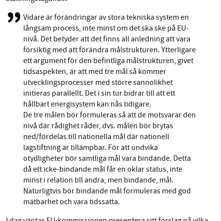
Vidare är förändringar av stora tekniska system en
långsam process, inte minst om det ska ske på EU-
nivå. Det betyder att det finns all anledning att vara
försiktig med att förändra målstrukturen. Ytterligare
ett argument för den befintliga målstrukturen, givet
tidsaspekten, är att med tre mål så kommer
utvecklingsprocesser med större sannolikhet
initieras parallellt. Det i sin tur bidrar till att ett
hållbart energisystem kan nås tidigare.
De tre målen bör formuleras så att de motsvarar den
nivå där rådighet råder, dvs. målen bör brytas
ned/fördelas till nationella mål där nationell
lagstiftning är tillämpbar. För att undvika
otydligheter bör samtliga mål vara bindande. Detta
då ett icke-bindande mål får en oklar status, inte
minst i relation till andra, men bindande, mål.
Naturligtvis bör bindande mål formuleras med god
mätbarhet och vara tidssatta.
I dag väntas EU-kommissionen presentera sitt förslag på vilka