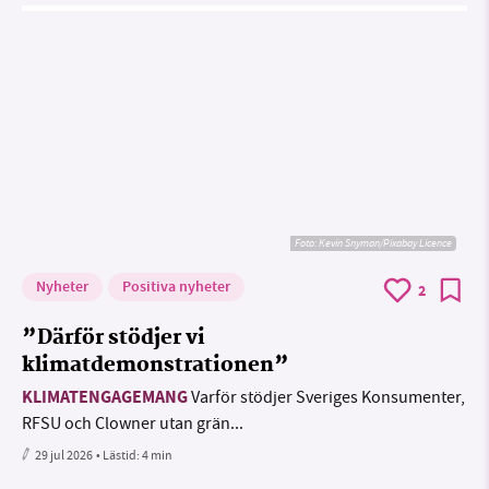
Foto:
Kevin Snyman/Pixabay Licence
Nyheter
Positiva nyheter
2
”Därför stödjer vi
klimatdemonstrationen”
KLIMATENGAGEMANG
Varför stödjer Sveriges Konsumenter,
RFSU och Clowner utan grän...
29 jul 2026
• Lästid:
4 min