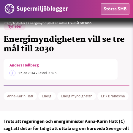
Supermiljöbloggen
Stötta SMB
Start
/
Nyheter
/
Energimyndigheten vill se tre mål till 2030
Nyheter
Energimyndigheten vill se tre
mål till 2030
HEM
Anders Hellberg
22 jan 2014
• Lästid:
3 min
OMRÅDEN
MILJÖFAKTA
Anna-Karin Hatt
Energi
Energimyndigheten
Erik Brandsma
OM OSS
Trots att regeringen och energiminister Anna-Karin Hatt (C)
Sök
Sparade inlägg
Tipsa oss
sagt att det är för tidigt att uttala sig om huruvida Sverige vill