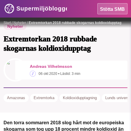
Supermiljöbloggen
Stötta SMB
Foto:
Pixabay
Start
/
Nyheter
/
Extremtorkan 2018 rubbade skogarnas koldioxidupptag
Nyheter
Extremtorkan 2018 rubbade
skogarnas koldioxidupptag
HEM
Andreas Vilhelmsson
06 okt 2020
• Lästid:
3 min
OMRÅDEN
MILJÖFAKTA
Amazonas
Extremtorka
Koldioxidupptagning
Lunds universit
OM OSS
Den torra sommaren 2018 slog hårt mot de europeiska
Sök
Sparade inlägg
Tipsa oss
skogarna som tog upp 18 procent mindre koldioxid än