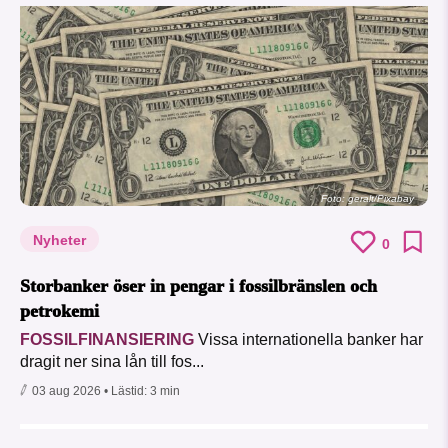
Foto:
geralt/Pixabay
Nyheter
0
Storbanker öser in pengar i fossilbränslen och
petrokemi
FOSSILFINANSIERING
Vissa internationella banker har
dragit ner sina lån till fos...
03 aug 2026
• Lästid:
3 min