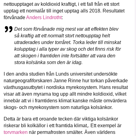
nettoupptaget av koldioxid kraftigt, i ett fall från ett stort
upptag ett normalår till inget upptag alls 2018. Resultatet
förvånade
Anders Lindrotht
:
Det som förvånade mig mest var att effekten blev
så kraftig att ett normalt stort nettoupptag helt
utraderades under torråret. Torka leder till minskat
kolupptag i alla typer av skog och det finns risk för
att skogen i framtiden inte fortsätter att vara den
stora kolsänka som den är idag.
I den andra studien från Lunds universitet undersökte
naturgeografiforskaren Janne Rinne hur torkan påverkade
växthusgasutbytet i nordiska myrekosystem. Hans resultat
visar att även myrarna tog upp allt mindre koldioxid, vilket
innebär att vi i framtidens klimat kanske måste omvärdera
skogs- och myrekosystem som naturliga kolsänkor.
Detta är bara ett oroande tecken där viktiga kolsänkor
riskerar bli kolkällor
i ett framtida klimat,. Ett exempel är
torvmarken
när permafrosten smälter. Även världens