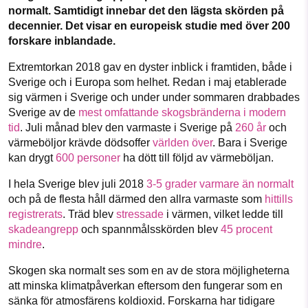
normalt. Samtidigt innebar det den lägsta skörden på
decennier. Det visar en europeisk studie med över 200
Facebook
Instagram
BlueSky
forskare inblandade.
SMB kämpar för en hållbar framtid. Sedan
Extremtorkan 2018 gav en dyster inblick i framtiden, både i
Threads
LinkedIn
starten 2010 har vår ideella redaktion
Sverige och i Europa som helhet. Redan i maj etablerade
drivit miljödebatten framåt genom
sig värmen i Sverige och under under sommaren drabbades
nyhetsbevakning och granskningar. Nu
Sverige av de
mest omfattande skogsbränderna i modern
vill vi utveckla vårt arbete – och vi
tid
. Juli månad blev den varmaste i Sverige på
260 år
och
hoppas att du vill hjälpa oss.
värmeböljor krävde dödsoffer
världen över
. Bara i Sverige
kan drygt
600 personer
ha dött till följd av värmeböljan.
Stötta vårt arbete genom att swisha en slant till
I hela Sverige blev juli 2018
3-5 grader varmare än normalt
och på de flesta håll därmed den allra varmaste som
hittills
1231368703
registrerats
. Träd blev
stressade
i värmen, vilket ledde till
skadeangrepp
och spannmålsskörden blev
45 procent
Läs vad vi vill göra
mindre
.
Skogen ska normalt ses som en av de stora möjligheterna
att minska klimatpåverkan eftersom den fungerar som en
sänka för atmosfärens koldioxid. Forskarna har tidigare