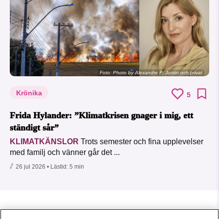
Foto:
Photo by Alexandre P. Junior och privat
Krönika
5
Frida Hylander: ”Klimatkrisen gnager i mig, ett
ständigt sår”
KLIMATKÄNSLOR
Trots semester och fina upplevelser
med familj och vänner går det ...
26 jul 2026
• Lästid:
5 min