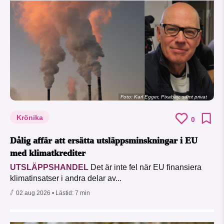
Foto:
Karl Egger, Pixabay, samt privat
Krönika
0
Dålig affär att ersätta utsläppsminskningar i EU
med klimatkrediter
UTSLÄPPSHANDEL
Det är inte fel när EU finansiera
klimatinsatser i andra delar av...
02 aug 2026
• Lästid:
7 min