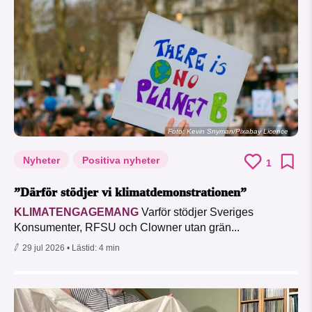
Foto:
Kevin Snyman/Pixabay Licence
Nyheter
Positiva nyheter
1
”Därför stödjer vi klimatdemonstrationen”
KLIMATENGAGEMANG
Varför stödjer Sveriges
Konsumenter, RFSU och Clowner utan grän...
29 jul 2026
• Lästid:
4 min