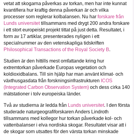
vetat att skogarna påverkas av torkan, men har inte kunnat
kvantifiera hur kraftig denna påverkan är och vilka
processer som reglerar kolbalansen. Nu har
forskare från
Lunds universitet
tillsammans med drygt 200 andra forskare
i ett stort europeiskt projekt tittat på just detta. Resultatet, i
form av 17 artiklar, presenterades nyligen i ett
specialnummer av den vetenskapliga tidskriften
Philosophical Transactions of the Royal Society B
.
Studien är den hittills mest omfattande kring hur
extremtorkan påverkade Europas vegetation och
koldioxidbalans. Till sin hjälp har man använt klimat- och
växthusgasdata från forskningsinfrastrukturen
ICOS
(Integrated Carbon Observation System)
och dess cirka 140
mätstationer i tolv europeiska länder.
Två av studierna är ledda från
Lunds universitet
. I den första
studerade naturgeografiforskaren Anders Lindroth
tillsammans med kollegor hur torkan påverkade kol- och
vattenbalanser i elva nordiska skogar. Resultatet visar att i
de skogar som utsattes för den värsta torkan minskade