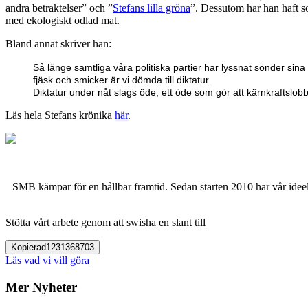
andra betraktelser” och ”
Stefans lilla gröna
”. Dessutom har han haft so
med ekologiskt odlad mat.
Bland annat skriver han:
Så länge samtliga våra politiska partier har lyssnat sönder si
fjäsk och smicker är vi dömda till diktatur.
Diktatur under nåt slags öde, ett öde som gör att kärnkraftslobby
Läs hela Stefans krönika
här
.
SMB kämpar för en hållbar framtid. Sedan starten 2010 har vår ideell
Stötta vårt arbete genom att swisha en slant till
Kopierad
1231368703
Läs vad vi vill göra
Mer Nyheter