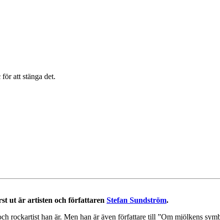
c
för att stänga det.
rst ut är artisten och författaren
Stefan Sundström
.
ch rockartist han är. Men han är även författare till ”Om mjölkens sym