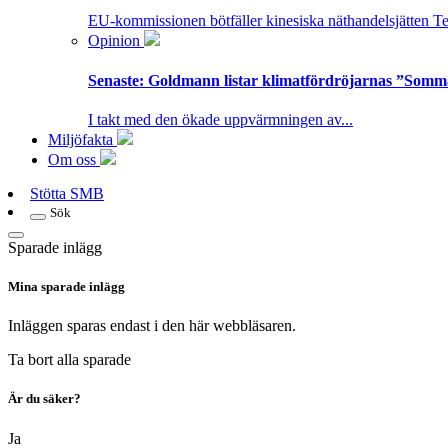
EU-kommissionen bötfäller kinesiska näthandelsjätten T
Opinion
Senaste:
Goldmann listar klimatfördröjarnas ”Somm
I takt med den ökade uppvärmningen av...
Miljöfakta
Om oss
Stötta SMB
Sök
Sparade inlägg
Mina sparade inlägg
Inläggen sparas endast i den här webbläsaren.
Ta bort alla sparade
Är du säker?
Ja