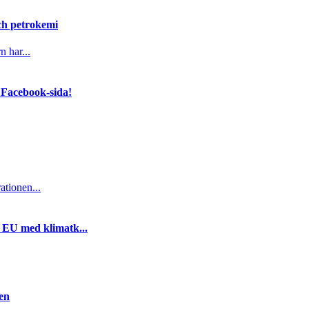
och petrokemi
n har...
 Facebook-sida!
ationen...
i EU med klimatk...
gen