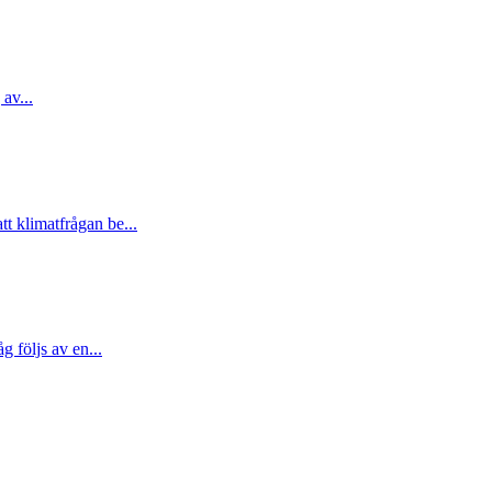
 av...
t klimatfrågan be...
 följs av en...