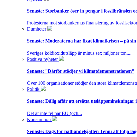
Senaste:
Storbanker öser in pengar i fossilbränslen 
Protesterna mot storbankernas finansiering av fossilsektor
Dumheter
Senaste:
Moderaterna har fixat klimatkrisen – på sin
Sveriges koldioxidutsläpp är minus sex miljoner ton,...
Positiva nyheter
Senaste:
”Därför stödjer vi klimatdemonstrationen”
Över 100 organisationer stödjer den stora klimatdemonstr
Politik
Senaste:
Dålig affär att ersätta utsläppsminskningar 
Det är inte fel när EU (och...
Konsumtion
Senaste:
Dags för näthandelsjätten Temu att följa la