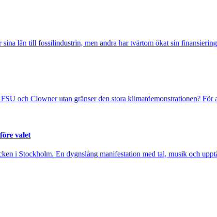
sina lån till fossilindustrin, men andra har tvärtom ökat sin finansiering
FSU och Clowner utan gränser den stora klimatdemonstrationen? För at
före valet
cken i Stockholm. En dygnslång manifestation med tal, musik och upptåg