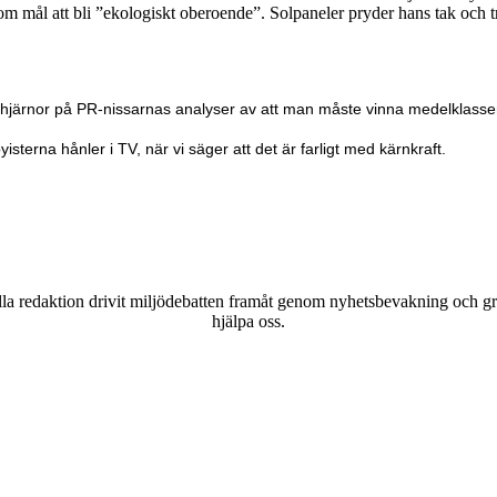
m mål att bli ”ekologiskt oberoende”. Solpaneler pryder hans tak och t
na hjärnor på PR-nissarnas analyser av att man måste vinna medelklass
isterna hånler i TV, när vi säger att det är farligt med kärnkraft.
a redaktion drivit miljödebatten framåt genom nyhetsbevakning och gran
hjälpa oss.