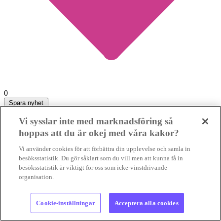
0
Spara nyhet
Vi sysslar inte med marknadsföring så
hoppas att du är okej med våra kakor?
Vi använder cookies för att förbättra din upplevelse och samla in
besöksstatistik. Du gör såklart som du vill men att kunna få in
Goldmann listar klimatfördröjarnas
besöksstatistik är viktigt för oss som icke-vinstdrivande
”Sommartrippel”
organisation.
KLIMATKRUMBUKTER
Sommaren går till historien för dina
dödliga skogsbränder och extremhetta. Men även för all
Cookie-inställningar
Acceptera alla cookies
faktaförvrängning, skriver SMB:s krönikör...
KLIMATKRUMBUKTER
Sommaren går till historien för dina