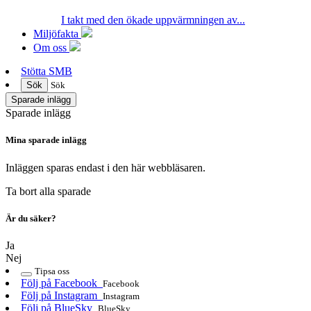
I takt med den ökade uppvärmningen av...
Miljöfakta
Om oss
Stötta SMB
Sök
Sök
Sparade inlägg
Sparade inlägg
Mina sparade inlägg
Inläggen sparas endast i den här webbläsaren.
Ta bort alla sparade
Är du säker?
Ja
Nej
Tipsa oss
Följ på Facebook
Facebook
Följ på Instagram
Instagram
Följ på BlueSky
BlueSky