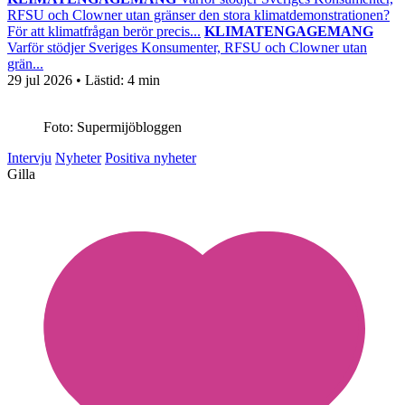
RFSU och Clowner utan gränser den stora klimatdemonstrationen?
För att klimatfrågan berör precis...
KLIMATENGAGEMANG
Varför stödjer Sveriges Konsumenter, RFSU och Clowner utan
grän...
29 jul 2026
• Lästid:
4 min
Foto: Supermijöbloggen
Intervju
Nyheter
Positiva nyheter
Gilla