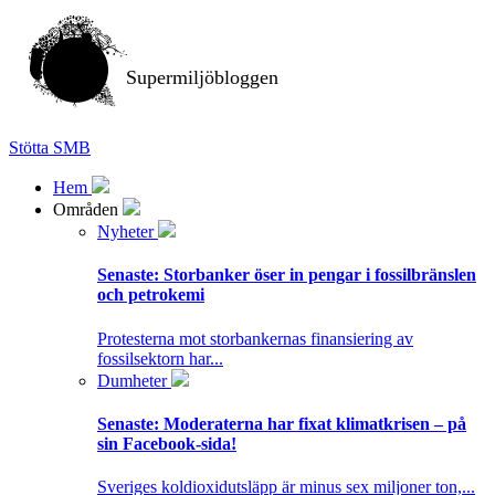
Supermiljöbloggen
Stötta SMB
Hem
Områden
Nyheter
Senaste:
Storbanker öser in pengar i fossilbränslen
och petrokemi
Protesterna mot storbankernas finansiering av
fossilsektorn har...
Dumheter
Senaste:
Moderaterna har fixat klimatkrisen – på
sin Facebook-sida!
Sveriges koldioxidutsläpp är minus sex miljoner ton,...