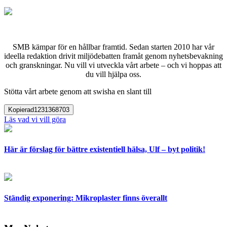
SMB kämpar för en hållbar framtid. Sedan starten 2010 har vår
ideella redaktion drivit miljödebatten framåt genom nyhetsbevakning
och granskningar. Nu vill vi utveckla vårt arbete – och vi hoppas att
du vill hjälpa oss.
Stötta vårt arbete genom att swisha en slant till
Kopierad
1231368703
Läs vad vi vill göra
Här är förslag för bättre existentiell hälsa, Ulf – byt politik!
Ständig exponering: Mikroplaster finns överallt