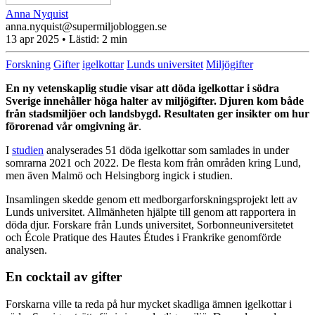
Anna Nyquist
anna.nyquist@supermiljobloggen.se
13 apr 2025
• Lästid:
2 min
Forskning
Gifter
igelkottar
Lunds universitet
Miljögifter
En ny vetenskaplig studie visar att döda igelkottar i södra
Sverige innehåller höga halter av miljögifter. Djuren kom både
från stadsmiljöer och landsbygd. Resultaten ger insikter om hur
förorenad vår omgivning är
.
I
studien
analyserades 51 döda igelkottar som samlades in under
somrarna 2021 och 2022. De flesta kom från områden kring Lund,
men även Malmö och Helsingborg ingick i studien.
Insamlingen skedde genom ett medborgarforskningsprojekt lett av
Lunds universitet. Allmänheten hjälpte till genom att rapportera in
döda djur. Forskare från Lunds universitet, Sorbonneuniversitetet
och École Pratique des Hautes Études i Frankrike genomförde
analysen.
En cocktail av gifter
Forskarna ville ta reda på hur mycket skadliga ämnen igelkottar i