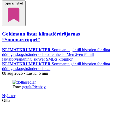
Spara nyhet
Goldmann listar klimatfördröjarnas
”Sommartrippel”
KLIMATKRUMBUKTER
Sommaren går till historien för dina
dödliga skogsbränder och extremhetta. Men även för all
faktaförvrängning, skriver SMB:s krönikör...
KLIMATKRUMBUKTER
Sommaren går till historien för dina
dödliga skogsbränder och e...
08 aug 2026
• Lästid:
6 min
Foto:
geralt/Pixabay
Nyheter
Gilla