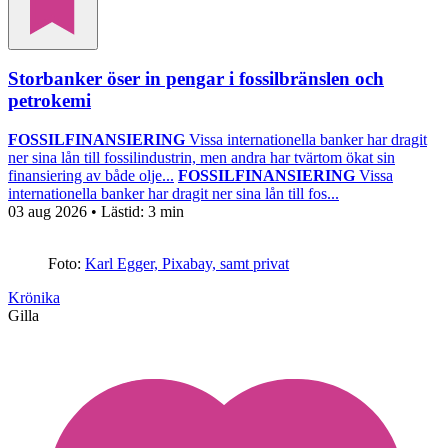
Storbanker öser in pengar i fossilbränslen och
petrokemi
FOSSILFINANSIERING
Vissa internationella banker har dragit
ner sina lån till fossilindustrin, men andra har tvärtom ökat sin
finansiering av både olje...
FOSSILFINANSIERING
Vissa
internationella banker har dragit ner sina lån till fos...
03 aug 2026
• Lästid:
3 min
Foto:
Karl Egger, Pixabay, samt privat
Krönika
Gilla