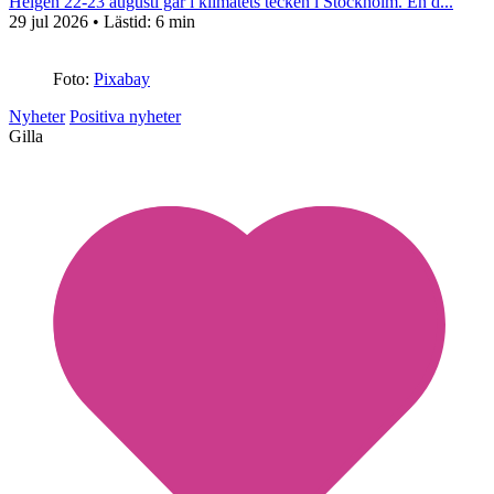
Helgen 22-23 augusti går i klimatets tecken i Stockholm. En d...
29 jul 2026
• Lästid:
6 min
Foto:
Pixabay
Nyheter
Positiva nyheter
Gilla