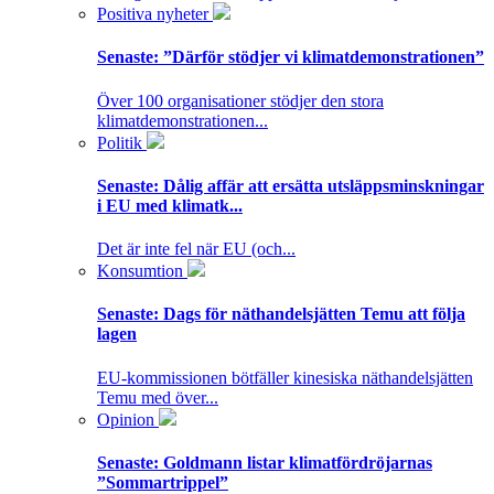
Positiva nyheter
Senaste:
”Därför stödjer vi klimatdemonstrationen”
Över 100 organisationer stödjer den stora
klimatdemonstrationen...
Politik
Senaste:
Dålig affär att ersätta utsläppsminskningar
i EU med klimatk...
Det är inte fel när EU (och...
Konsumtion
Senaste:
Dags för näthandelsjätten Temu att följa
lagen
EU-kommissionen bötfäller kinesiska näthandelsjätten
Temu med över...
Opinion
Senaste:
Goldmann listar klimatfördröjarnas
”Sommartrippel”