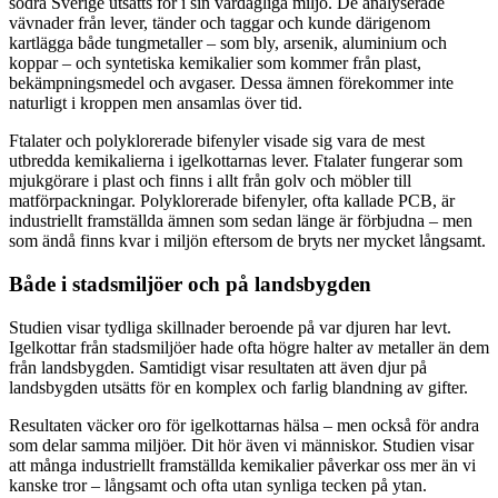
södra Sverige utsätts för i sin vardagliga miljö. De analyserade
vävnader från lever, tänder och taggar och kunde därigenom
kartlägga både tungmetaller – som bly, arsenik, aluminium och
koppar – och syntetiska kemikalier som kommer från plast,
bekämpningsmedel och avgaser. Dessa ämnen förekommer inte
naturligt i kroppen men ansamlas över tid.
Ftalater och polyklorerade bifenyler visade sig vara de mest
utbredda kemikalierna i igelkottarnas lever. Ftalater fungerar som
mjukgörare i plast och finns i allt från golv och möbler till
matförpackningar. Polyklorerade bifenyler, ofta kallade PCB, är
industriellt framställda ämnen som sedan länge är förbjudna – men
som ändå finns kvar i miljön eftersom de bryts ner mycket långsamt.
Både i stadsmiljöer och på landsbygden
Studien visar tydliga skillnader beroende på var djuren har levt.
Igelkottar från stadsmiljöer hade ofta högre halter av metaller än dem
från landsbygden. Samtidigt visar resultaten att även djur på
landsbygden utsätts för en komplex och farlig blandning av gifter.
Resultaten väcker oro för igelkottarnas hälsa – men också för andra
som delar samma miljöer. Dit hör även vi människor. Studien visar
att många industriellt framställda kemikalier påverkar oss mer än vi
kanske tror – långsamt och ofta utan synliga tecken på ytan.