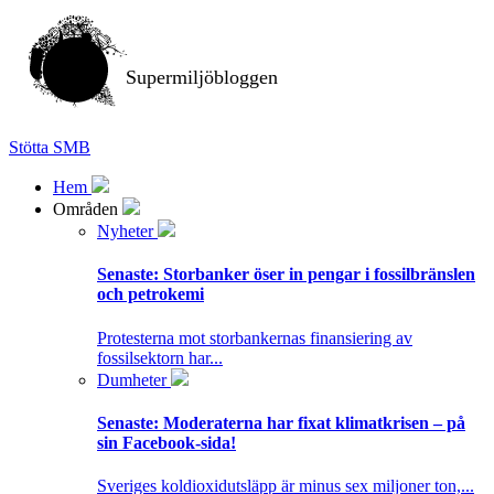
Supermiljöbloggen
Stötta SMB
Hem
Områden
Nyheter
Senaste:
Storbanker öser in pengar i fossilbränslen
och petrokemi
Protesterna mot storbankernas finansiering av
fossilsektorn har...
Dumheter
Senaste:
Moderaterna har fixat klimatkrisen – på
sin Facebook-sida!
Sveriges koldioxidutsläpp är minus sex miljoner ton,...