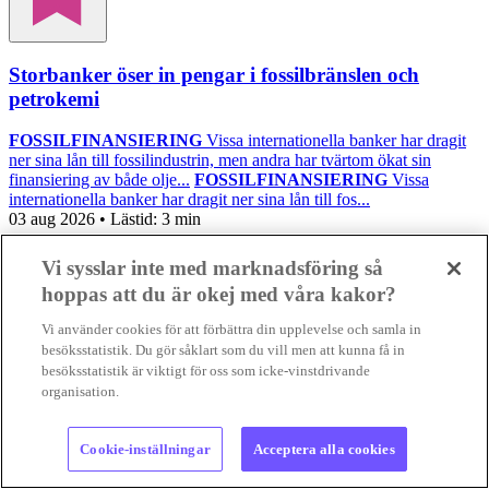
Storbanker öser in pengar i fossilbränslen och
petrokemi
FOSSILFINANSIERING
Vissa internationella banker har dragit
ner sina lån till fossilindustrin, men andra har tvärtom ökat sin
finansiering av både olje...
FOSSILFINANSIERING
Vissa
internationella banker har dragit ner sina lån till fos...
03 aug 2026
• Lästid:
3 min
Vi sysslar inte med marknadsföring så
Foto:
Karl Egger, Pixabay, samt privat
hoppas att du är okej med våra kakor?
Krönika
Vi använder cookies för att förbättra din upplevelse och samla in
Gilla
besöksstatistik. Du gör såklart som du vill men att kunna få in
besöksstatistik är viktigt för oss som icke-vinstdrivande
organisation.
Cookie-inställningar
Acceptera alla cookies