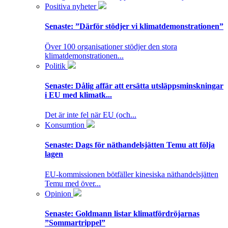
Positiva nyheter
Senaste:
”Därför stödjer vi klimatdemonstrationen”
Över 100 organisationer stödjer den stora
klimatdemonstrationen...
Politik
Senaste:
Dålig affär att ersätta utsläppsminskningar
i EU med klimatk...
Det är inte fel när EU (och...
Konsumtion
Senaste:
Dags för näthandelsjätten Temu att följa
lagen
EU-kommissionen bötfäller kinesiska näthandelsjätten
Temu med över...
Opinion
Senaste:
Goldmann listar klimatfördröjarnas
”Sommartrippel”