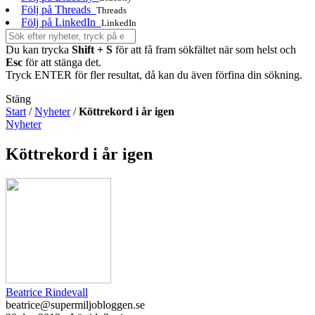
Följ på Threads
Threads
Följ på LinkedIn
LinkedIn
Du kan trycka
Shift + S
för att få fram sökfältet när som helst och
Esc
för att stänga det.
Tryck ENTER för fler resultat, då kan du även förfina din sökning.
Stäng
Start
/
Nyheter
/
Köttrekord i år igen
Nyheter
Köttrekord i år igen
Beatrice Rindevall
beatrice@supermiljobloggen.se