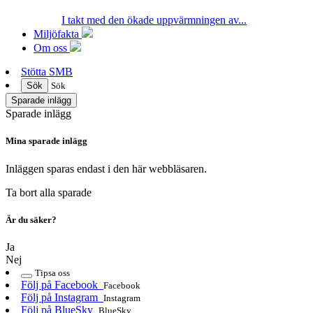
I takt med den ökade uppvärmningen av...
Miljöfakta
Om oss
Stötta SMB
Sök
Sök
Sparade inlägg
Sparade inlägg
Mina sparade inlägg
Inläggen sparas endast i den här webbläsaren.
Ta bort alla sparade
Är du säker?
Ja
Nej
Tipsa oss
Följ på Facebook
Facebook
Följ på Instagram
Instagram
Följ på BlueSky
BlueSky