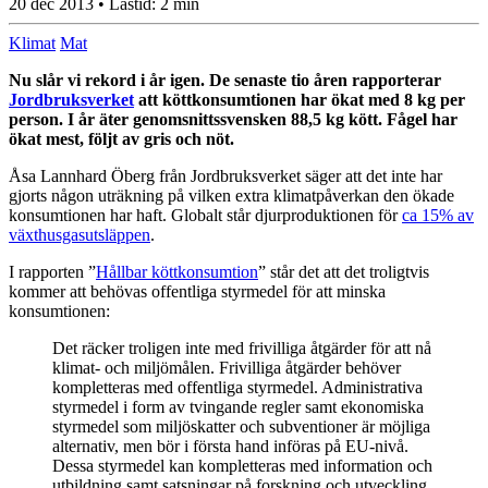
20 dec 2013
• Lästid:
2 min
Klimat
Mat
Nu slår vi rekord i år igen. De senaste tio åren rapporterar
Jordbruksverket
att köttkonsumtionen har ökat med 8 kg per
person. I år äter genomsnittssvensken 88,5 kg kött. Fågel har
ökat mest, följt av gris och nöt.
Åsa Lannhard Öberg från Jordbruksverket säger att det inte har
gjorts någon uträkning på vilken extra klimatpåverkan den ökade
konsumtionen har haft. Globalt står djurproduktionen för
ca 15% av
växthusgasutsläppen
.
I rapporten ”
Hållbar köttkonsumtion
” står det att det troligtvis
kommer att behövas offentliga styrmedel för att minska
konsumtionen:
Det räcker troligen inte med frivilliga åtgärder för att nå
klimat- och miljömålen. Frivilliga åtgärder behöver
kompletteras med offentliga styrmedel. Administrativa
styrmedel i form av tvingande regler samt ekonomiska
styrmedel som miljöskatter och subventioner är möjliga
alternativ, men bör i första hand införas på EU-nivå.
Dessa styrmedel kan kompletteras med information och
utbildning samt satsningar på forskning och utveckling.