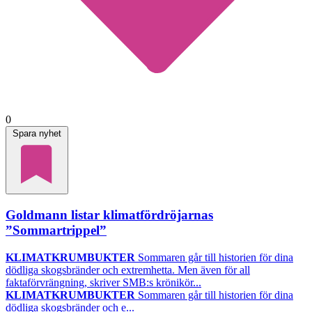
0
Spara nyhet
Goldmann listar klimatfördröjarnas
”Sommartrippel”
KLIMATKRUMBUKTER
Sommaren går till historien för dina
dödliga skogsbränder och extremhetta. Men även för all
faktaförvrängning, skriver SMB:s krönikör...
KLIMATKRUMBUKTER
Sommaren går till historien för dina
dödliga skogsbränder och e...