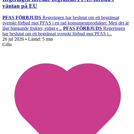
väntan på EU
PFAS FÖRBJUDS
Regeringen har beslutat om ett begränsat
svenskt förbud mot PFAS i en rad konsumentprodukter. Men det är
lågt hängande frukter, enligt e...
PFAS FÖRBJUDS
Regeringen
har beslutat om ett begränsat svenskt förbud mot PFAS i...
26 jul 2026
• Lästid:
5 min
Gilla