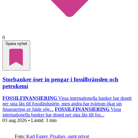
0
Spara nyhet
Storbanker öser in pengar i fossilbränslen och
petrokemi
FOSSILFINANSIERING
Vissa internationella banker har dragit
ner sina lån till fossilindustrin, men andra har tvärtom ökat sin
finansiering av både olje...
FOSSILFINANSIERING
Vissa
internationella banker har dragit ner sina lån till fos...
03 aug 2026
• Lästid:
3 min
Foto:
Karl Egger, Pixabay, samt privat