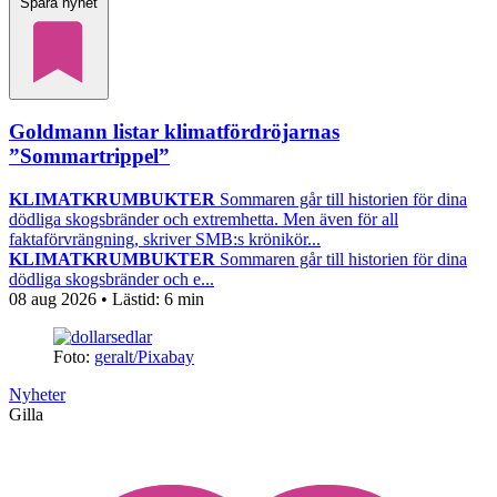
Spara nyhet
Goldmann listar klimatfördröjarnas
”Sommartrippel”
KLIMATKRUMBUKTER
Sommaren går till historien för dina
dödliga skogsbränder och extremhetta. Men även för all
faktaförvrängning, skriver SMB:s krönikör...
KLIMATKRUMBUKTER
Sommaren går till historien för dina
dödliga skogsbränder och e...
08 aug 2026
• Lästid:
6 min
Foto:
geralt/Pixabay
Nyheter
Gilla