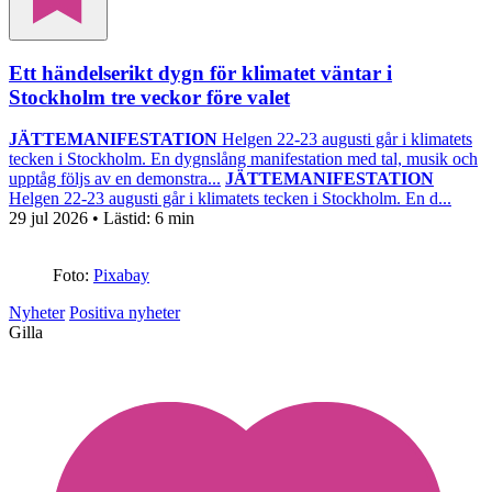
Ett händelserikt dygn för klimatet väntar i
Stockholm tre veckor före valet
JÄTTEMANIFESTATION
Helgen 22-23 augusti går i klimatets
tecken i Stockholm. En dygnslång manifestation med tal, musik och
upptåg följs av en demonstra...
JÄTTEMANIFESTATION
Helgen 22-23 augusti går i klimatets tecken i Stockholm. En d...
29 jul 2026
• Lästid:
6 min
Foto:
Pixabay
Nyheter
Positiva nyheter
Gilla