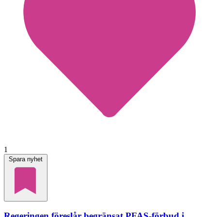
1
Spara nyhet
Regeringen föreslår begränsat PFAS-förbud i