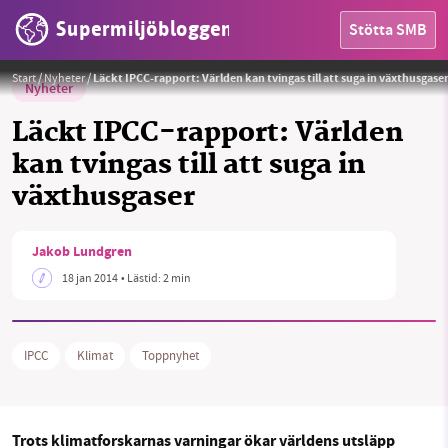
Supermiljöbloggen
Stötta SMB
Start
/
Nyheter
/
Läckt IPCC-rapport: Världen kan tvingas till att suga in växthusgase
Nyheter
Läckt IPCC-rapport: Världen
kan tvingas till att suga in
växthusgaser
HEM
OMRÅDEN
Jakob Lundgren
18 jan 2014
• Lästid:
2 min
MILJÖFAKTA
OM OSS
IPCC
Klimat
Toppnyhet
Sök
Sparade inlägg
Tipsa oss
Trots klimatforskarnas varningar ökar världens utsläpp