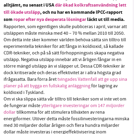
alltjämt, nu senast i USA
där ökad kolkraftsanvändning lett
Facebook
Instagram
BlueSky
till ökade utsläpp
, och nu har en kommande IPCC-rapport
som
ropar efter nya desperata lösningar
läckt ut till media.
Threads
LinkedIn
SMB kämpar för en hållbar framtid. Sedan
Rapporten, som egentligen skulle publiceras i april, varnar att
starten 2010 har vår ideella redaktion drivit
utsläppen måste minska med 40 – 70 % mellan 2010 till 2050.
miljödebatten framåt genom
Om detta inte sker kommer världen behöva sätta sin tilltro till
nyhetsbevakning och granskningar. Nu vill vi
experimentella tekniker för att fånga in koldioxid, så kallade
CDR-tekniker, och på så sätt förhoppningsvis skapa negativa
utveckla vårt arbete – och vi hoppas att du
utsläpp. Negativa utsläpp innebär att vi årligen fångar in en
vill hjälpa oss.
större mängd utsläpp än vi släpper ut. Dessa CDR-tekniker är
dock kritiserade och deras effektivitet är i allra högsta grad
Stötta vårt arbete genom att swisha en slant till
ifrågasatta. Bara förra året
tvingades Vattenfall att ge upp sina
planer på att bygga en fullskalig anläggning
för lagring av
1231368703
koldioxid i Tyskland.
Om vi ska slippa sätta vår tilltro till tekniker som vi inte vet om
Läs vad vi vill göra
miljarder
de fungerar måste
ytterligare investeringar om 147
dollar
tillkomma för att stimulera tillväxten av rena
energiformer. Utöver detta måste fossilinvesteringarna minska
med 30 miljarder dollar årligen och flera hundra miljarder
dollar måste investeras i energieffektivisering inom