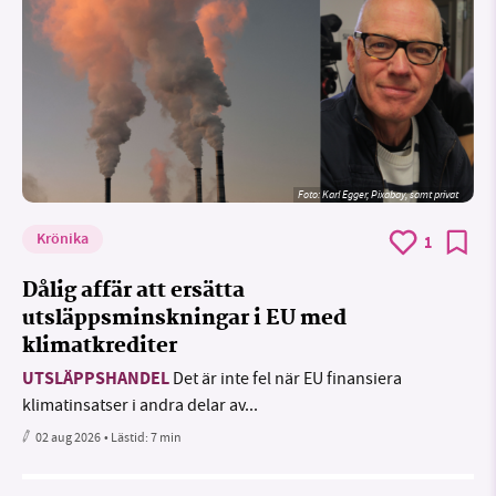
Foto:
Karl Egger, Pixabay, samt privat
Krönika
1
Dålig affär att ersätta
utsläppsminskningar i EU med
klimatkrediter
UTSLÄPPSHANDEL
Det är inte fel när EU finansiera
klimatinsatser i andra delar av...
02 aug 2026
• Lästid:
7 min