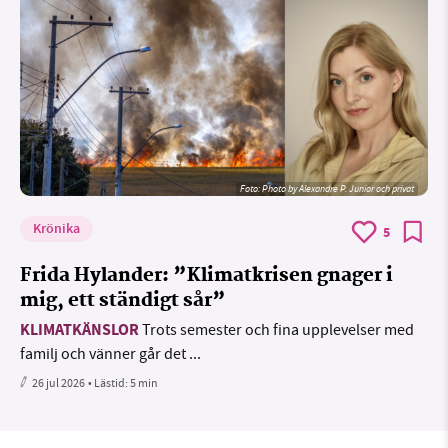
Foto:
Photo by Alexandre P. Junior och privat
Krönika
5
Frida Hylander: ”Klimatkrisen gnager i
mig, ett ständigt sår”
KLIMATKÄNSLOR
Trots semester och fina upplevelser med
familj och vänner går det ...
26 jul 2026
• Lästid:
5 min