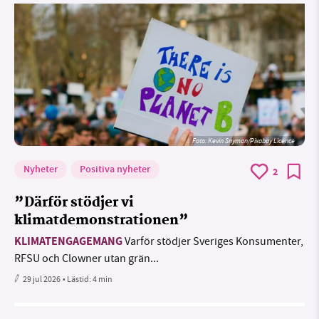
Foto:
Kevin Snyman/Pixabay Licence
Nyheter
Positiva nyheter
2
”Därför stödjer vi
klimatdemonstrationen”
KLIMATENGAGEMANG
Varför stödjer Sveriges Konsumenter,
RFSU och Clowner utan grän...
29 jul 2026
• Lästid:
4 min