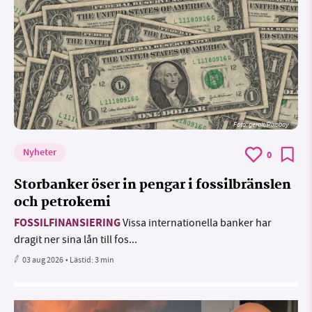
Foto:
geralt/Pixabay
Nyheter
0
Storbanker öser in pengar i fossilbränslen
och petrokemi
FOSSILFINANSIERING
Vissa internationella banker har
dragit ner sina lån till fos...
03 aug 2026
• Lästid:
3 min