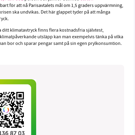
bart för att nå Parisavtalets mål om 1,5 graders uppvärmning,
tkrisen ska undvikas. Det här glappet tyder på att många
ryck.
 ditt klimatavtryck finns flera kostnadsfria självtest,
a klimatpåverkande utsläpp kan man exempelvis tänka på vilka
man bor och sparar pengar samt på sin egen prylkonsumtion.