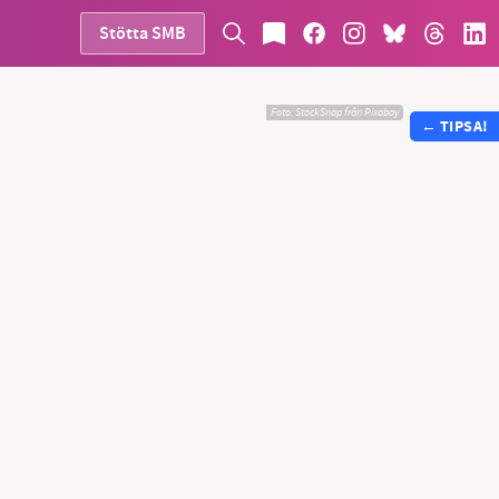
Stötta SMB
Foto:
StockSnap från Pixabay
←
TIPSA!