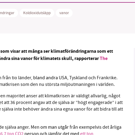
ändringar
Koldioxidutsläpp
vanor
B kämpar för en hållbar framtid. Sedan starten 2010 har 
ideella redaktion drivit miljödebatten framåt genom
 som visar att många ser klimatförändringarna som ett
tsbevakning och granskningar. Nu vill vi utveckla vårt arb
ändra sina vanor för klimatets skull, rapporterar
The
och vi hoppas att du vill hjälpa oss.
Stötta vårt arbete genom att swisha en slant till
från tio länder,
bland andra
USA, Tyskland och Frankrike.
klimatkrisen som den nu största miljöutmaningen i världen.
1231368703
 en majoritet anser att klimatkrisen är väldigt allvarlig, något
 det att 36 procent angav att de själva är ”högt engagerade” i att
Läs vad vi vill göra
jälva inte behöver ändra sina egna vanor för att bidra till att
 de själva anger. Men
om man utgår
från exempelvis det årliga
r
6,7 ton CO2
p
erson och jämför det med
ett ton