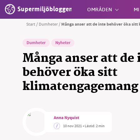
Supermiljöbloggen
OMRÅDEN
MI
Start
/
Dumheter
/
Många anser att de inte behöver öka sit
Shift + S
Dumheter
Nyheter
Många anser att de 
behöver öka sitt
klimatengagemang
Anna Nyquist
10 nov 2021
• Lästid:
2 min