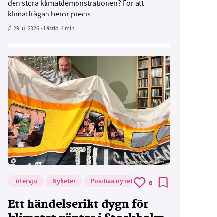
den stora klimatdemonstrationen? För att
klimatfrågan berör precis...
29 jul 2026
• Lästid:
4 min
Foto: Supermijöbloggen
Intervju
Nyheter
Positiva nyheter
6
Ett händelserikt dygn för