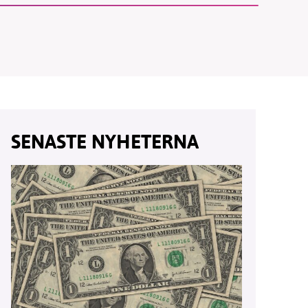
vår
ete –
SENASTE NYHETERNA