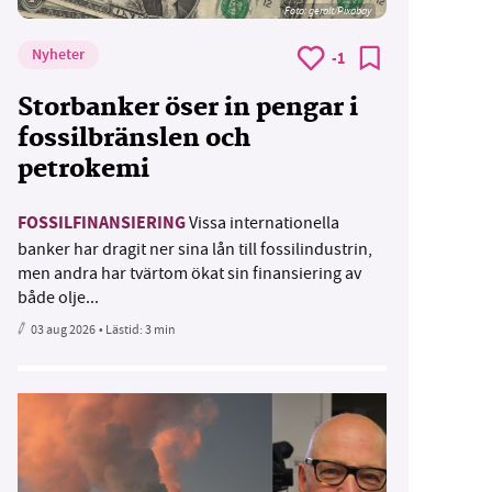
Foto:
geralt/Pixabay
Nyheter
-1
Storbanker öser in pengar i
fossilbränslen och
petrokemi
FOSSILFINANSIERING
Vissa internationella
banker har dragit ner sina lån till fossilindustrin,
men andra har tvärtom ökat sin finansiering av
både olje...
03 aug 2026
• Lästid:
3 min