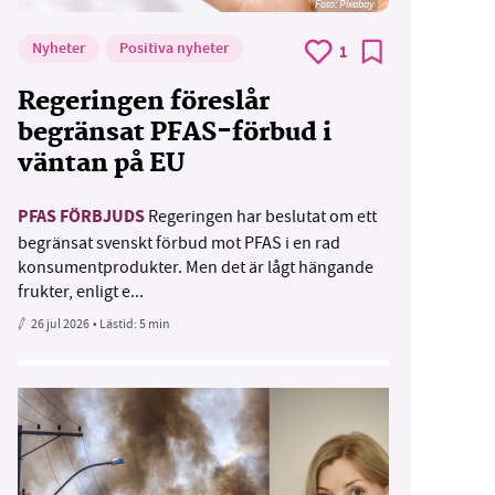
Foto:
Pixabay
Nyheter
Positiva nyheter
1
Regeringen föreslår
begränsat PFAS-förbud i
väntan på EU
PFAS FÖRBJUDS
Regeringen har beslutat om ett
begränsat svenskt förbud mot PFAS i en rad
konsumentprodukter. Men det är lågt hängande
frukter, enligt e...
26 jul 2026
• Lästid:
5 min