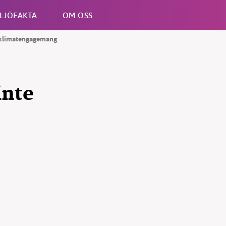
LJÖFAKTA
OM OSS
t klimatengagemang
Esc
inte