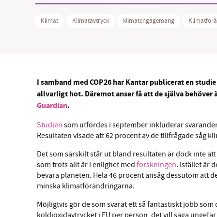
Klimat
Klimatavtryck
klimatengagemang
Klimatför
SM
I samband med COP26 har Kantar publicerat en studie
nyhe
allvarligt hot. Däremot anser få att de själva behöver 
Guardian
.
Studien
som utfördes i september inkluderar svaranden 
Resultaten visade att 62 procent av de tillfrågade såg 
Det som särskilt står ut bland resultaten är dock inte att
som trots allt är i enlighet med
forskningen
. Istället är
bevara planeten. Hela 46 procent ansåg dessutom att de s
minska klimatförändringarna.
Möjligtvis gör de som svarat ett så fantastiskt jobb som
koldioxidavtrycket i EU per person, det vill säga ungefä