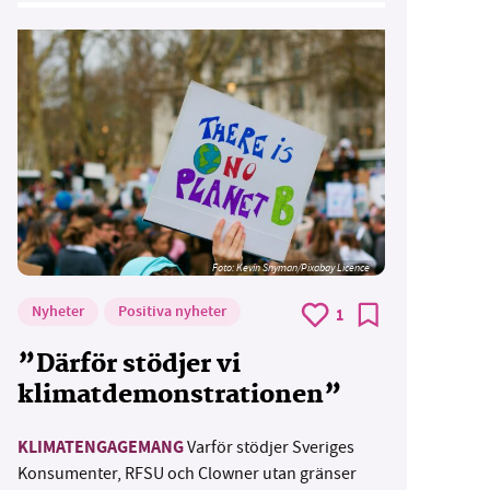
Foto:
Kevin Snyman/Pixabay Licence
Nyheter
Positiva nyheter
1
”Därför stödjer vi
klimatdemonstrationen”
KLIMATENGAGEMANG
Varför stödjer Sveriges
Konsumenter, RFSU och Clowner utan gränser