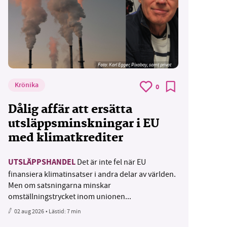
Foto:
Karl Egger, Pixabay, samt privat
Krönika
0
Dålig affär att ersätta
utsläppsminskningar i EU
med klimatkrediter
UTSLÄPPSHANDEL
Det är inte fel när EU
finansiera klimatinsatser i andra delar av världen.
Men om satsningarna minskar
omställningstrycket inom unionen...
02 aug 2026
• Lästid:
7 min