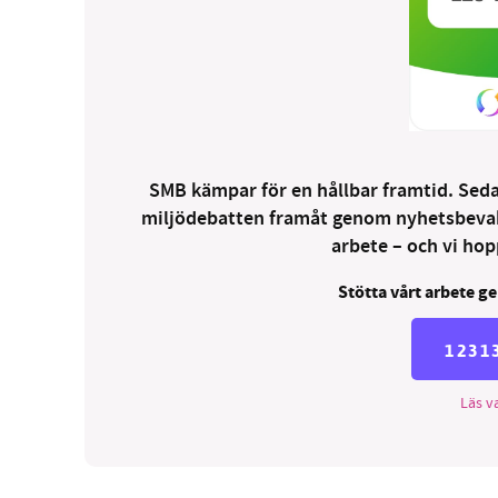
SMB kämpar för en hållbar framtid. Sedan
miljödebatten framåt genom nyhetsbevakni
arbete – och vi hopp
Stötta vårt arbete ge
1231
Läs va