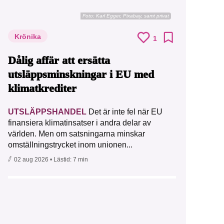
Foto:
Karl Egger, Pixabay, samt privat
Krönika
1
Dålig affär att ersätta
utsläppsminskningar i EU med
klimatkrediter
UTSLÄPPSHANDEL
Det är inte fel när EU
finansiera klimatinsatser i andra delar av
världen. Men om satsningarna minskar
omställningstrycket inom unionen...
02 aug 2026
• Lästid:
7 min