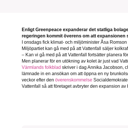
Enligt Greenpeace expanderar det statliga bolaget
regeringen kommit överens om att expansionen 
SMB 
I onsdags fick klimat- och miljöminister Åsa Romson 
Miljöpartiet kan gå med på att Vattenfall säljer kolk
nyh
– Kan vi gå med på att Vattenfall fortsätter planera fö
Men planerar för en utökning av kolet är just vad Vatt
Värmlands folkblad
skriver i dag Annika Jacobson, ch
lämnade in en ansökan om att öppna en ny brunkolsg
veckor efter den
överenskommelse
Socialdemokratern
Vattenfall så att företaget avbryter den expansion av b