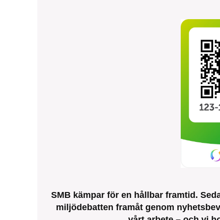
SMB kämpar för en hållbar framtid. Sedan
miljödebatten framåt genom nyhetsbeva
vårt arbete – och vi ho