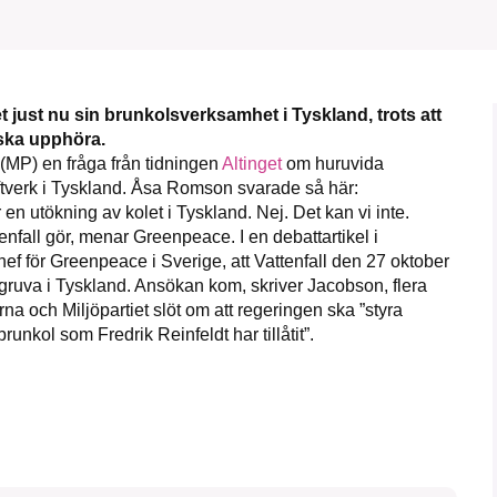
 just nu sin brunkolsverksamhet i Tyskland, trots att
ska upphöra.
kämpar för en hållbar framtid. Sedan starten 2010 ha
(MP) en fråga från tidningen
Altinget
om huruvida
ideella redaktion drivit miljödebatten framåt genom
raftverk i Tyskland. Åsa Romson svarade så här:
etsbevakning och granskningar. Nu vill vi utveckla 
r en utökning av kolet i Tyskland. Nej. Det kan vi inte.
arbete – och vi hoppas att du vill hjälpa oss.
enfall gör, menar Greenpeace. I en debattartikel i
ef för Greenpeace i Sverige, att Vattenfall den 27 oktober
Stötta vårt arbete genom att swisha en slant till
ruva i Tyskland. Ansökan kom, skriver Jacobson, flera
a och Miljöpartiet slöt om att regeringen ska ”styra
1231368703
runkol som Fredrik Reinfeldt har tillåtit”.
Läs vad vi vill göra