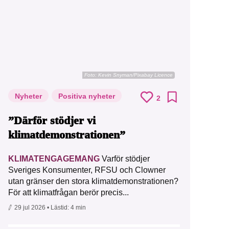
Foto:
Kevin Snyman/Pixabay Licence
Nyheter
Positiva nyheter
2
”Därför stödjer vi
klimatdemonstrationen”
KLIMATENGAGEMANG
Varför stödjer
Sveriges Konsumenter, RFSU och Clowner
utan gränser den stora klimatdemonstrationen?
För att klimatfrågan berör precis...
29 jul 2026
• Lästid:
4 min