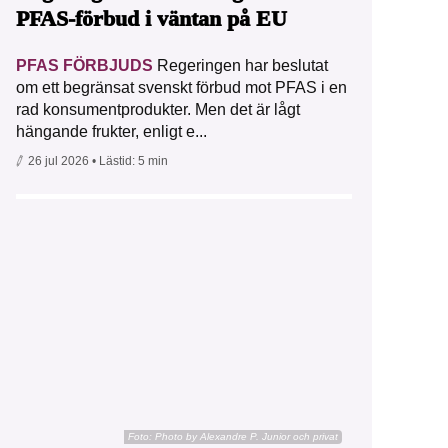
PFAS-förbud i väntan på EU
PFAS FÖRBJUDS
Regeringen har beslutat
om ett begränsat svenskt förbud mot PFAS i en
rad konsumentprodukter. Men det är lågt
hängande frukter, enligt e...
26 jul 2026
• Lästid:
5 min
Foto:
Photo by Alexandre P. Junior och privat