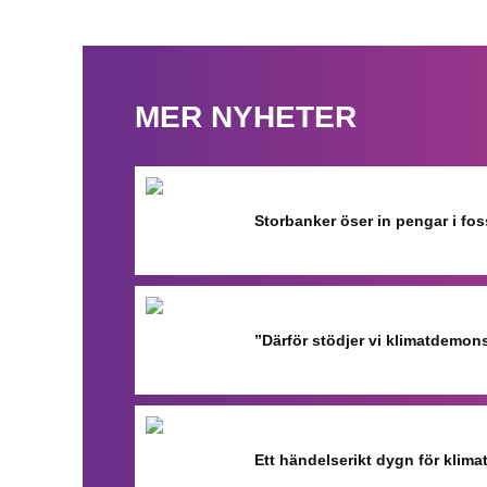
MER NYHETER
Storbanker öser in pengar i fo
”Därför stödjer vi klimatdemon
Ett händelserikt dygn för klimat