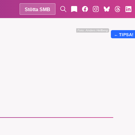
Stötta SMB
Foto: Anders Hellberg
←
TIPSA!