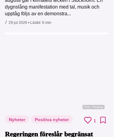
augusti går i klimatets tecken i Stockholm. En
dygnslång manifestation med tal, musik och
upptåg följs av en demonstra...
29 jul 2026
• Lästid:
6 min
Foto:
Pixabay
Nyheter
Positiva nyheter
1
Regeringen föreslår begränsat