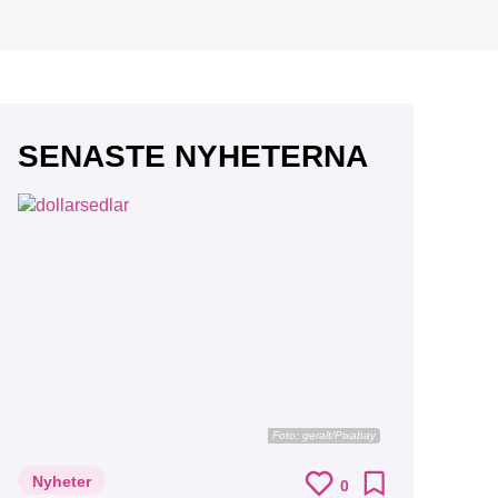
r vår
SENASTE NYHETERNA
vårt
Foto:
geralt/Pixabay
Nyheter
0