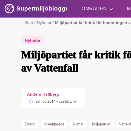
Supermiljöbloggen
OMRÅDEN
M
Start
/
Nyheter
/
Miljöpartiet får kritik för hanteringen a
Shift + S
Nyheter
Miljöpartiet får kritik 
av Vattenfall
Anders Hellberg
28 nov 2014
• Lästid:
1 min
Energi
Greenpeace
Klimat
Miljöpartiet
Vattenf