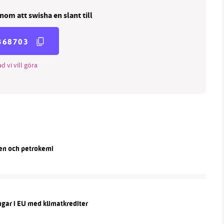
nom att swisha en slant till
368703
d vi vill göra
len och petrokemi
ngar i EU med klimatkrediter