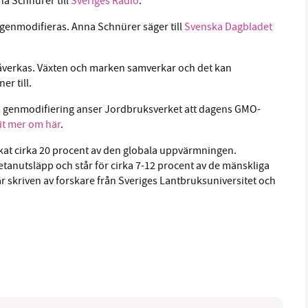
nna Schnürer till
Sveriges Radio
.
 genmodifieras. Anna Schnürer säger till
Svenska Dagbladet
åverkas. Växten och marken samverkar och det kan
er till.
n genmodifiering anser Jordbruksverket att dagens GMO-
it mer om här
.
kat cirka 20 procent av den globala uppvärmningen.
metanutsläpp och står för cirka 7-12 procent av de mänskliga
r skriven av forskare från Sveriges Lantbruksuniversitet och