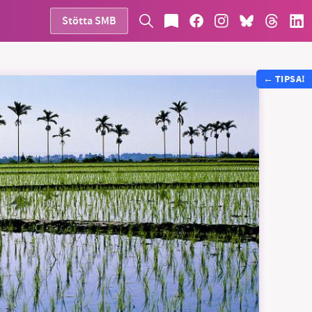
Stötta SMB
←
TIPSA!