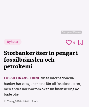
Foto:
geralt/Pixabay
Nyheter
0
Storbanker öser in pengar i
fossilbränslen och
petrokemi
FOSSILFINANSIERING
Vissa internationella
banker har dragit ner sina lån till fossilindustrin,
men andra har tvärtom ökat sin finansiering av
både olje...
03 aug 2026
• Lästid:
3 min