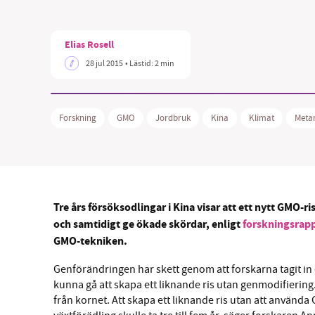
Elias Rosell
28 jul 2015
• Lästid:
2 min
SM
Forskning
GMO
Jordbruk
Kina
Klimat
Meta
nyhe
Tre års försöksodlingar i Kina visar att ett nytt GMO
och samtidigt ge ökade skördar, enligt
forskningsrapp
GMO-tekniken.
Genförändringen har skett genom att forskarna tagit in e
kunna gå att skapa ett liknande ris utan genmodifiering.
från kornet. Att skapa ett liknande ris utan att använda