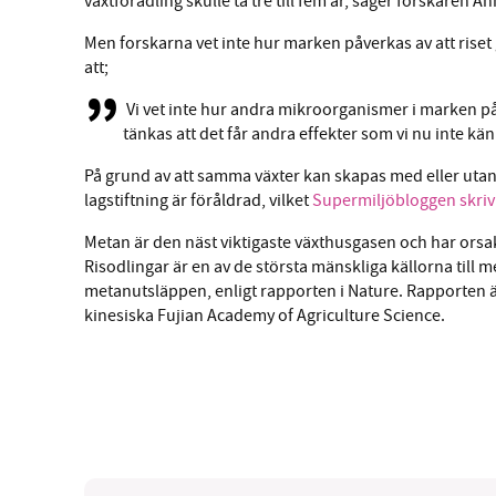
växtförädling skulle ta tre till fem år, säger forskaren A
Men forskarna vet inte hur marken påverkas av att riset
att;
Vi vet inte hur andra mikroorganismer i marken p
tänkas att det får andra effekter som vi nu inte känn
På grund av att samma växter kan skapas med eller uta
lagstiftning är föråldrad, vilket
Supermiljöbloggen skriv
Metan är den näst viktigaste växthusgasen och har orsa
Risodlingar är en av de största mänskliga källorna till 
metanutsläppen, enligt rapporten i Nature. Rapporten ä
kinesiska Fujian Academy of Agriculture Science.