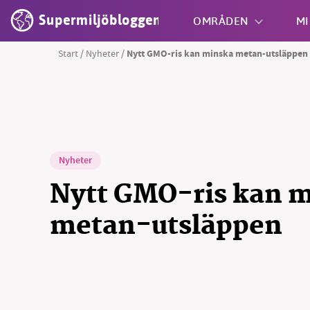
Supermiljöbloggen
OMRÅDEN
MI
Start
/
Nyheter
/
Nytt GMO-ris kan minska metan-utsläppen
Shift + S
Nyheter
Nytt GMO-ris kan 
metan-utsläppen