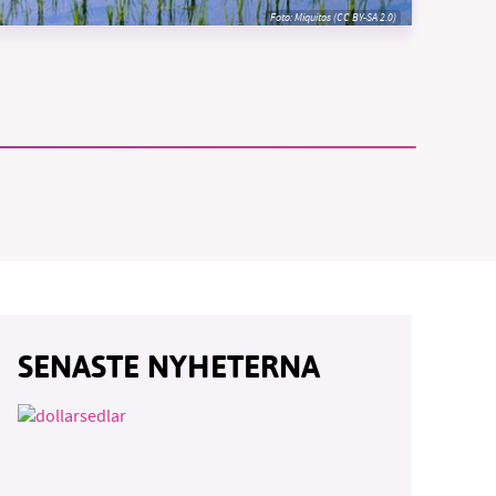
Foto:
Miquitos (CC BY-SA 2.0)
vår
ete –
SENASTE NYHETERNA