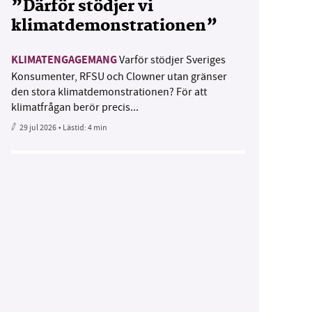
”Därför stödjer vi
klimatdemonstrationen”
KLIMATENGAGEMANG
Varför stödjer Sveriges
Konsumenter, RFSU och Clowner utan gränser
den stora klimatdemonstrationen? För att
klimatfrågan berör precis...
29 jul 2026
• Lästid:
4 min