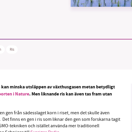
B kämpar för en hållbar framtid. Sedan starten 2010 har 
ideella redaktion drivit miljödebatten framåt genom
n
Ris
tsbevakning och granskningar. Nu vill vi utveckla vårt arb
och vi hoppas att du vill hjälpa oss.
Stötta vårt arbete genom att swisha en slant till
-ris kan minska utsläppen av växthusgasen metan betydligt
1231368703
orten i Nature
. Men liknande ris kan även tas fram utan
Läs vad vi vill göra
n gen från sädesslaget korn i riset, men det skulle även
 Det finns en gen i ris som liknar den gen som forskarna tagit
 GMO-tekniken och istället använda mer traditionell