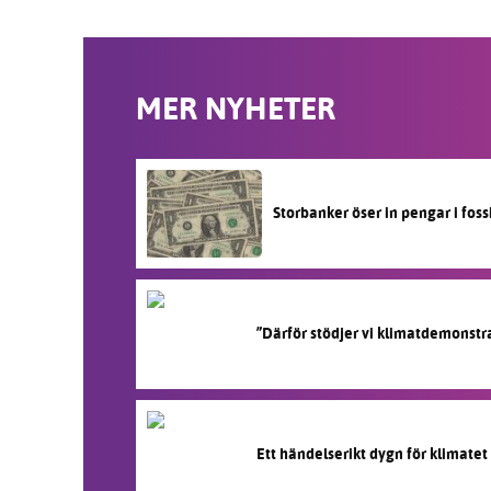
MER NYHETER
Storbanker öser in pengar i fos
”Därför stödjer vi klimatdemonstr
Ett händelserikt dygn för klimatet