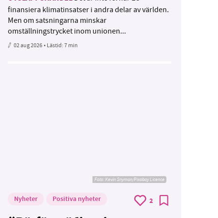
finansiera klimatinsatser i andra delar av världen.
Men om satsningarna minskar
omställningstrycket inom unionen...
02 aug 2026
• Lästid:
7 min
Foto:
Kevin Snyman/Pixabay Licence
Nyheter
Positiva nyheter
2