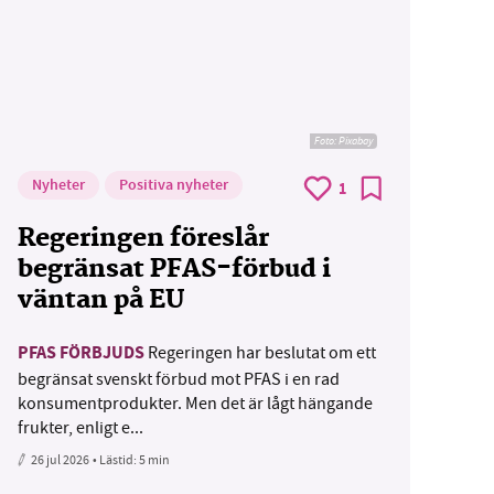
Foto:
Pixabay
Nyheter
Positiva nyheter
1
Regeringen föreslår
begränsat PFAS-förbud i
väntan på EU
PFAS FÖRBJUDS
Regeringen har beslutat om ett
begränsat svenskt förbud mot PFAS i en rad
konsumentprodukter. Men det är lågt hängande
frukter, enligt e...
26 jul 2026
• Lästid:
5 min