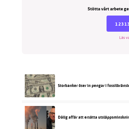
Stötta vårt arbete ge
1231
Läs va
Storbanker öser in pengar i fossilbräns
Dålig affär att ersätta utsläppsminskni