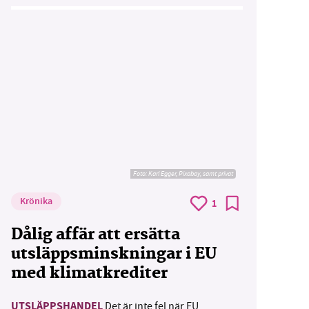
Foto:
Karl Egger, Pixabay, samt privat
Krönika
1
Dålig affär att ersätta
utsläppsminskningar i EU
med klimatkrediter
UTSLÄPPSHANDEL
Det är inte fel när EU