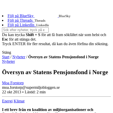
Följ på BlueSky
BlueSky
Följ på Threads
Threads
Följ på LinkedIn
LinkedIn
Du kan trycka
Shift + S
för att få fram sökfältet när som helst och
Esc
för att stänga det.
Tryck ENTER för fler resultat, då kan du även förfina din sökning.
Stäng
Start
/
Nyheter
/
Översyn av Statens Pensjonsfond i Norge
Nyheter
Översyn av Statens Pensjonsfond i Norge
Moa Forstorp
moa.forstorp@supermiljobloggen.se
22 okt 2013
• Lästid:
2 min
Energi
Klimat
I ett brev från en koalition av miljöorganisationer och