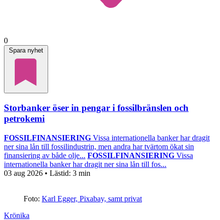
0
Spara nyhet
Storbanker öser in pengar i fossilbränslen och
petrokemi
FOSSILFINANSIERING
Vissa internationella banker har dragit
ner sina lån till fossilindustrin, men andra har tvärtom ökat sin
finansiering av både olje...
FOSSILFINANSIERING
Vissa
internationella banker har dragit ner sina lån till fos...
03 aug 2026
• Lästid:
3 min
Foto:
Karl Egger, Pixabay, samt privat
Krönika