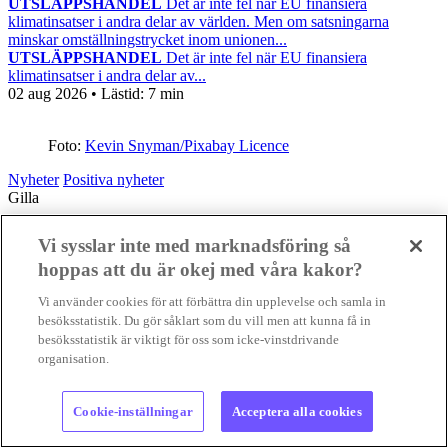
UTSLÄPPSHANDEL
Det är inte fel när EU finansiera
klimatinsatser i andra delar av världen. Men om satsningarna
minskar omställningstrycket inom unionen...
UTSLÄPPSHANDEL
Det är inte fel när EU finansiera
klimatinsatser i andra delar av...
02 aug 2026
• Lästid:
7 min
Foto:
Kevin Snyman/Pixabay Licence
Nyheter
Positiva nyheter
Gilla
Vi sysslar inte med marknadsföring så
hoppas att du är okej med våra kakor?
Vi använder cookies för att förbättra din upplevelse och samla in
besöksstatistik. Du gör såklart som du vill men att kunna få in
besöksstatistik är viktigt för oss som icke-vinstdrivande
organisation.
Cookie-inställningar
Acceptera alla cookies