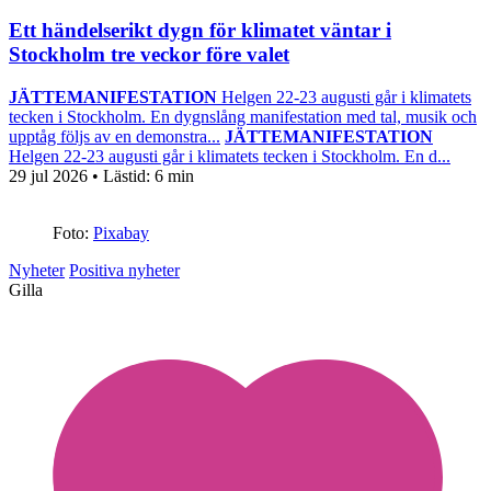
Ett händelserikt dygn för klimatet väntar i
Stockholm tre veckor före valet
JÄTTEMANIFESTATION
Helgen 22-23 augusti går i klimatets
tecken i Stockholm. En dygnslång manifestation med tal, musik och
upptåg följs av en demonstra...
JÄTTEMANIFESTATION
Helgen 22-23 augusti går i klimatets tecken i Stockholm. En d...
29 jul 2026
• Lästid:
6 min
Foto:
Pixabay
Nyheter
Positiva nyheter
Gilla