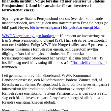
finansiella institut i Norge föreslås att mer resurser ur Statens
Pensjonsfond Utland bör användas för att investera i
förnyelsebar energi.
Styrningen av Statens Pensjonsfond ska ses över den kommande
mandatperioden, och enligt den nya statsministern Erna Solbergs (se
bild) parti Hoyre,
bör investeringarna i förnyelsebar energi öka
.
WWF Norge har nyligen kartlagt
att 10 procent av investeringarna
från Statens Pensjonsfond Utland (SPU) har satsats på fossilföretag
runt om i världen. Enligt WWF bör Norge istället satsa 5 procent av
fondens tillgångar i förnyelsebar energi, och dessutom avyttra
tillgångar från kol och tjärsandsindustrin. Det norska
försäkringsbolaget Storebrand har nyligen sålt sina tillgångar i 19
fossilföretag med hänvisning till att dessa är
”finansiellt värdelösa”
i
framtiden.
I ett gemensamt
brev
från Storebrand, WWF, Kommunal
Landspenjonskasse, och Miljöförbundet Jordens Vänner, mfl, så
föreslås nu att Statens Pensjonsfond Utland bör öka investeringarna i
infrastruktur för produktion och distribution av energi från
förnyelsebara energikällor. Statens Pensjonsfond är den största i sitt
slag och ökade investeringar i förnyelsebar energi skulle kunna
förändra energimarknaden globalt.
Norska oljepengar kan rädda världen. Typ.