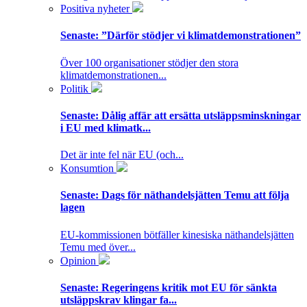
Positiva nyheter
Senaste:
”Därför stödjer vi klimatdemonstrationen”
Över 100 organisationer stödjer den stora
klimatdemonstrationen...
Politik
Senaste:
Dålig affär att ersätta utsläppsminskningar
i EU med klimatk...
Det är inte fel när EU (och...
Konsumtion
Senaste:
Dags för näthandelsjätten Temu att följa
lagen
EU-kommissionen bötfäller kinesiska näthandelsjätten
Temu med över...
Opinion
Senaste:
Regeringens kritik mot EU för sänkta
utsläppskrav klingar fa...