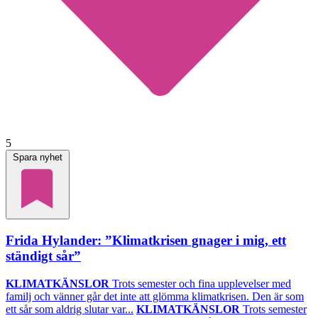
5
Spara nyhet
Frida Hylander: ”Klimatkrisen gnager i mig, ett
ständigt sår”
KLIMATKÄNSLOR
Trots semester och fina upplevelser med
familj och vänner går det inte att glömma klimatkrisen. Den är som
ett sår som aldrig slutar var...
KLIMATKÄNSLOR
Trots semester