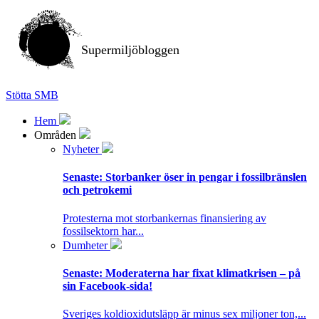
Supermiljöbloggen
Stötta SMB
Hem
Områden
Nyheter
Senaste:
Storbanker öser in pengar i fossilbränslen
och petrokemi
Protesterna mot storbankernas finansiering av
fossilsektorn har...
Dumheter
Senaste:
Moderaterna har fixat klimatkrisen – på
sin Facebook-sida!
Sveriges koldioxidutsläpp är minus sex miljoner ton,...