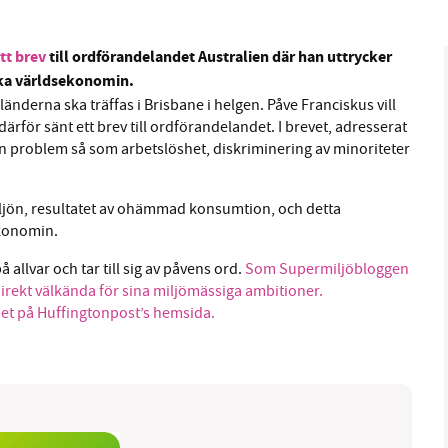
tt brev
till ordförandelandet Australien där han uttrycker
rka världsekonomin.
nderna ska träffas i Brisbane i helgen. Påve Franciskus vill
därför sänt ett brev till ordförandelandet. I brevet, adresserat
an problem så som arbetslöshet, diskriminering av minoriteter
ljön, resultatet av ohämmad konsumtion, och detta
ekonomin.
 allvar och tar till sig av påvens ord.
Som Supermiljöbloggen
direkt välkända för sina miljömässiga ambitioner.
lhet på Huffingtonpost’s hemsida.