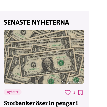
SENASTE NYHETERNA
Foto:
geralt/Pixabay
Nyheter
-1
Storbanker öser in pengar i