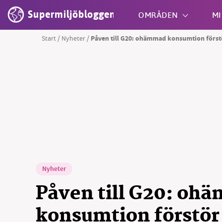
Supermiljöbloggen
OMRÅDEN
MI
Start
/
Nyheter
/
Påven till G20: ohämmad konsumtion först
Shift + S
Nyheter
Påven till G20: oh
konsumtion förstör