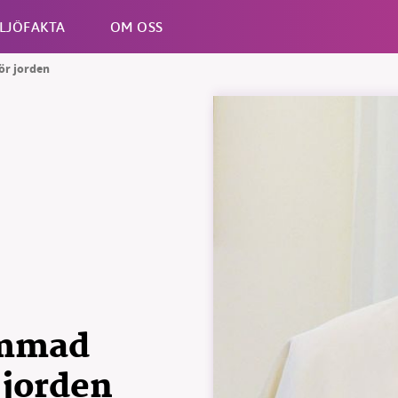
LJÖFAKTA
OM OSS
ör jorden
Esc
ämmad
 jorden