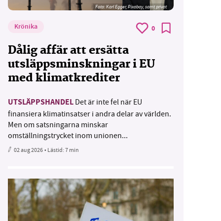
Foto:
Karl Egger, Pixabay, samt privat
Krönika
0
Dålig affär att ersätta
utsläppsminskningar i EU
med klimatkrediter
UTSLÄPPSHANDEL
Det är inte fel när EU
finansiera klimatinsatser i andra delar av världen.
Men om satsningarna minskar
omställningstrycket inom unionen...
02 aug 2026
• Lästid:
7 min