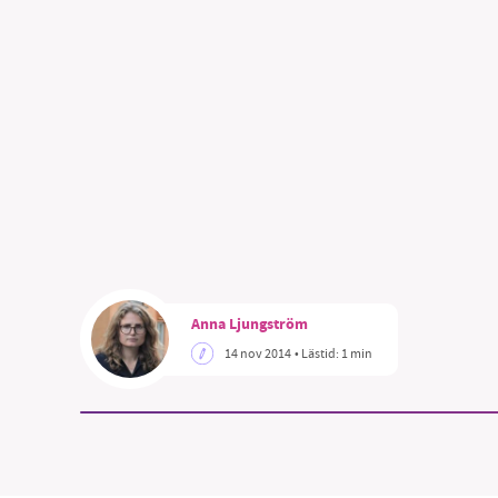
SM
nyhe
Anna Ljungström
14 nov 2014
• Lästid:
1 min