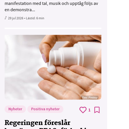
manifestation med tal, musik och upptåg följs av
en demonstra...
29 jul 2026
• Lästid:
6 min
Foto:
Pixabay
Nyheter
Positiva nyheter
1
Regeringen föreslår