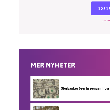
1231
Läs va
MER NYHETER
Storbanker öser in pengar i fos