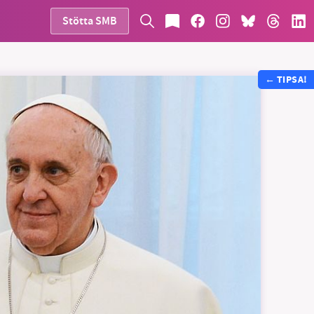
Stötta SMB
←
TIPSA!