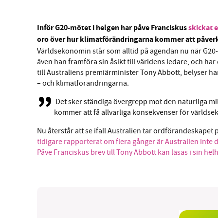
Inför G20-mötet i helgen har påve Franciskus
skickat e
oro över hur klimatförändringarna kommer att påve
Världsekonomin står som alltid på agendan nu när G20-lä
även han framföra sin åsikt till världens ledare, och har 
till Australiens premiärminister Tony Abbott, belyser h
– och klimatförändringarna.
Det sker ständiga övergrepp mot den naturliga mi
kommer att få allvarliga konsekvenser för världs
Nu återstår att se ifall Australien tar ordförandeskapet på
tidigare rapporterat om flera gånger är Australien inte 
Påve Franciskus brev till Tony Abbott kan läsas i sin he