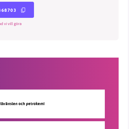
368703
d vi vill göra
silbränslen och petrokemi