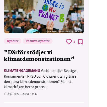
Foto:
Kevin Snyman/Pixabay Licence
Nyheter
Positiva nyheter
1
”Därför stödjer vi
klimatdemonstrationen”
KLIMATENGAGEMANG
Varför stödjer Sveriges
Konsumenter, RFSU och Clowner utan gränser
den stora klimatdemonstrationen? För att
klimatfrågan berör precis...
29 jul 2026
• Lästid:
4 min