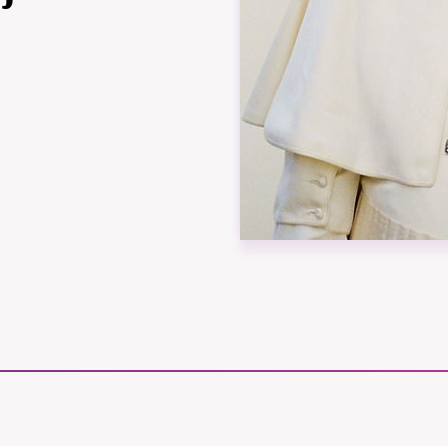
B kämpar för en hållbar framtid. Sedan starten 2010 har 
ideella redaktion drivit miljödebatten framåt genom
tsbevakning och granskningar. Nu vill vi utveckla vårt arb
och vi hoppas att du vill hjälpa oss.
Stötta vårt arbete genom att swisha en slant till
1231368703
Läs vad vi vill göra