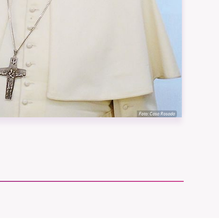
vår
ete –
Foto:
Casa Rosada