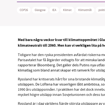
COP26
Glasgow
IEA
Klimat
Klimatmål
polit
Med bara några veckor kvar till klimattoppmötet i Gla
klimatneutralt till 2060.
Men kan vi
verkligen
lita på 
Tidigare har den ryska presidenten avfärdat riskerna
Parisavtalet har få åtgärder vidtagits för att
minska lande
rapporterar Bloomberg. Det gäller dels Putins nya utfäs
klimatlag som bland annat skapar ett ramverk för utsl
Ryssland har kritiserats hårt för sina bristande klimatå
utsläppen. De Löftena har visserligen låtit ambitiösa, so
1990 års utsläppsnivåer. I praktiken har det dock innebu
mycket högre utsläpp innan Sovjetunionen och dess tun
Ryssland är i dag världens fjärde största utsläppare av 