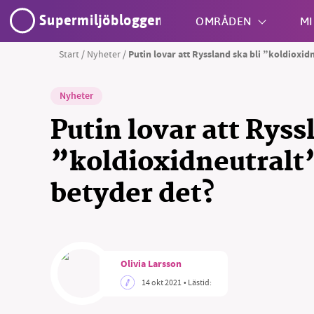
Supermiljöbloggen
OMRÅDEN
MI
Start
/
Nyheter
/
Putin lovar att Ryssland ska bli ”koldioxid
Shift + S
Nyheter
Putin lovar att Ryss
”koldioxidneutralt
betyder det?
SM
nyhe
Olivia Larsson
14 okt 2021
• Lästid: