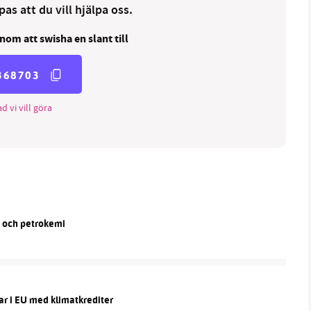
as att du vill hjälpa oss.
nom att swisha en slant till
368703
d vi vill göra
n och petrokemi
ar i EU med klimatkrediter