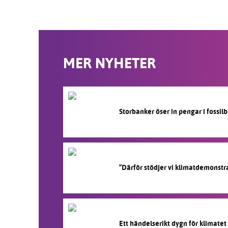
MER NYHETER
Storbanker öser in pengar i fossi
”Därför stödjer vi klimatdemonstr
Ett händelserikt dygn för klimatet