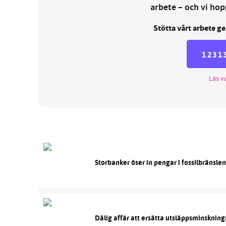
arbete – och vi hopp
Stötta vårt arbete ge
1231
Läs va
Storbanker öser in pengar i fossilbränsle
Dålig affär att ersätta utsläppsminskning