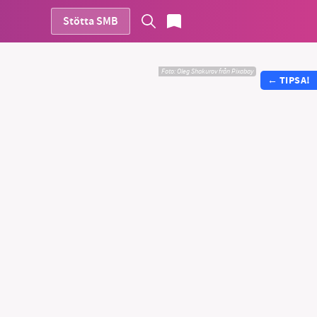
Stötta SMB
Foto:
Oleg Shakurov från Pixabay
←
TIPSA!
vår
ete –