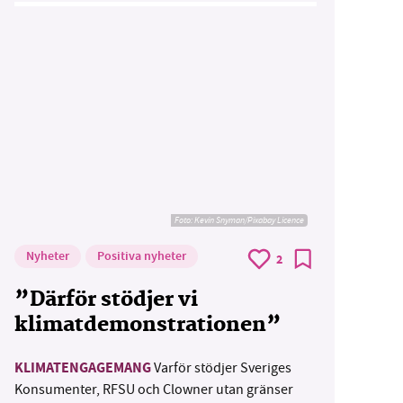
Foto:
Kevin Snyman/Pixabay Licence
Nyheter
Positiva nyheter
2
”Därför stödjer vi
klimatdemonstrationen”
KLIMATENGAGEMANG
Varför stödjer Sveriges
Konsumenter, RFSU och Clowner utan gränser