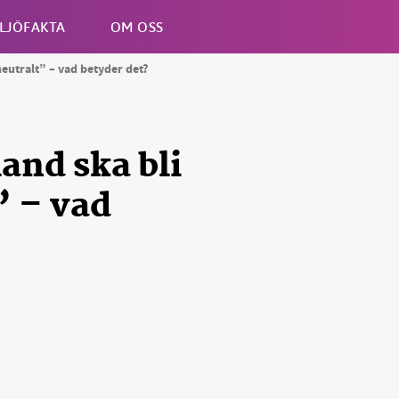
LJÖFAKTA
OM OSS
neutralt” – vad betyder det?
Esc
land ska bli
” – vad
B kämpar för en hållbar framtid. Sedan starten 2010 har 
ideella redaktion drivit miljödebatten framåt genom
tsbevakning och granskningar. Nu vill vi utveckla vårt arb
och vi hoppas att du vill hjälpa oss.
Stötta vårt arbete genom att swisha en slant till