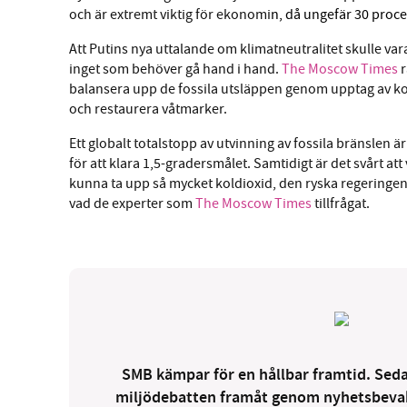
och är extremt viktig för ekonomi
n, då ungefär 30 proce
Att Putins nya uttalande om klimatneutralitet skulle var
inget som behöver gå hand i hand.
The Moscow Times
r
balansera upp de fossila utsläppen genom upptag av k
och restaurera våtmarker.
Ett globalt totalstopp av utvinning av fossila bränslen ä
för att klara 1,5-gradersmålet. Samtidigt är det svårt att
kunna ta upp så mycket koldioxid, den ryska regeringen 
vad de experter som
The Moscow Times
tillfrågat.
SMB kämpar för en hållbar framtid. Sedan
miljödebatten framåt genom nyhetsbevakni