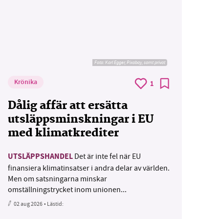
Foto:
Karl Egger, Pixabay, samt privat
Krönika
1
Dålig affär att ersätta
utsläppsminskningar i EU
med klimatkrediter
UTSLÄPPSHANDEL
Det är inte fel när EU
finansiera klimatinsatser i andra delar av världen.
Men om satsningarna minskar
omställningstrycket inom unionen...
02 aug 2026
• Lästid: