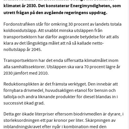
klimatet år 2030. Det konstaterar Energimyndigheten, som
utrett frågan på den avgående regeringens uppdrag.
Facebook
Instagram
BlueSky
SMB kämpar för en hållbar framtid. Sedan
Fordonstrafiken står för omkring 30 procent av landets totala
Threads
LinkedIn
starten 2010 har vår ideella redaktion drivit
koldioxidutsläpp. Att snabbt minska utsläppen från
transportsektorn har därför avgörande betydelse för att alls
miljödebatten framåt genom
klara av det långsiktiga målet att nå så kallade netto-
nyhetsbevakning och granskningar. Nu vill vi
nollutsläpp år 2045.
utveckla vårt arbete – och vi hoppas att du
vill hjälpa oss.
Transportsektorn har det enda siffersatta klimatmålet inom
alla samhällssektorer. Utsläppen ska vara 70 procent lägre år
Stötta vårt arbete genom att swisha en slant till
2030 jämfört med 2010.
Reduktionsplikten är det främsta verktyget. Den innebär att
1231368703
förnybara drivmedel, huvudsakligen etanol för bensin och
tallolja och andra liknande produkter för diesel blandas in i
Läs vad vi vill göra
successivt ökad grad.
Detta ger ökade literpriser eftersom biodrivmedlen är dyrare, i
storleksordningen ett par kronor per liter. Skärpningen av
inblandningskravet efter nyår i kombination med den