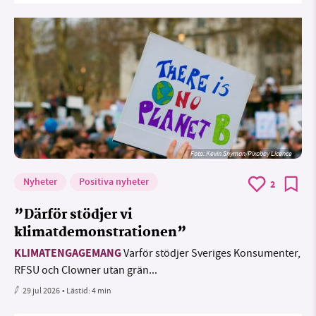
Foto:
Kevin Snyman/Pixabay Licence
Nyheter
Positiva nyheter
2
”Därför stödjer vi
klimatdemonstrationen”
KLIMATENGAGEMANG
Varför stödjer Sveriges Konsumenter,
RFSU och Clowner utan grän...
29 jul 2026
• Lästid:
4 min