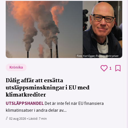
Foto:
Karl Egger, Pixabay, samt privat
Krönika
1
Dålig affär att ersätta
utsläppsminskningar i EU med
klimatkrediter
UTSLÄPPSHANDEL
Det är inte fel när EU finansiera
klimatinsatser i andra delar av...
02 aug 2026
• Lästid:
7 min