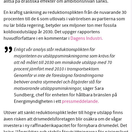
alltså på drastiska effekter om ambitionsnivån sänks.
En kraftig sänkning av reduktionsplikten från de nuvarande 30
procenten till de 6 som utlovats i valrörelsen av partierna som
nu lär bilda regering, betyder sex miljoner ton mer fossila
koldioxidutsläpp år 2030. Det uppger rapportens
huvudförfattare i en kommentar i
Dagens Industri.
Enligt vår analys står reduktionsplikten för
majoriteten av utsläppsminskningarna som krävs för
att nå målet till 2030 om minskade utsläpp med 70
procent jämfört med 2010 i transportsektorn.
Genomför vi inte de föreslagna förändringarna
behöver andra styrmedel och åtgärder stå för
motsvarande utsläppsminskningar,
säger Sara
Sundberg, chef för enheten för hållbara bränslen på
Energimyndigheten i ett
pressmeddelande.
Utöver att sänkt reduktionsplikt leder till högre utsläpp finns
även risken att drivmedelsföretagen blir osäkra om de vågar
investera i ny raffinaderikapacitet för förnybara drivmedel. Det