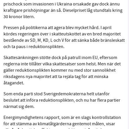
prischock som invasionen i Ukraina orsakade gav dock ännu
kraftigare prishöjningar än så. Dieselpriset låg stundtals kring
30 kronor litern.
Pressen på politikerna att agera blev mycket hård. I april
kördes regeringen över i skatteutskottet av en bred majoritet
bestående av SD, M, KD, L och V för att sänka både bränsleskatt
och ta paus i reduktionsplikten.
Skattesänkningen stötte dock på patrull inom EU, eftersom
reglerna inte tillåter vilka skattesatser som helst. Men när det
gäller reduktionsplikten kommer nu med stor sannolikhet
riksdagens nya majoritet att ta rejäla tag för att minska
åtagandet.
Som enda parti stod Sverigedemokraterna helt utanför
beslutet att införa reduktionsplikten, och nu har flera partier
närmat sig dem.
Energimyndighetens rapport, som är en slags kontrollstation
för att stämma av klimatåtgärderna gentemot målen, visar