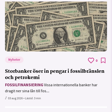
Foto:
geralt/Pixabay
Nyheter
0
Storbanker öser in pengar i fossilbränslen
och petrokemi
FOSSILFINANSIERING
Vissa internationella banker har
dragit ner sina lån till fos...
03 aug 2026
• Lästid:
3 min