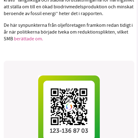
krävs ”långsiktiga och stabila förutsättningarna för näringslivet
att ställa om till en ökad biodrivmedelsproduktion och minskat
beroende av fossil energi” heter det i rapporten.
De här synpunkterna från oljeföretagen framkom redan tidigt i
år när politikerna började tveka om reduktionsplikten, vilket
SMB
berättade om.