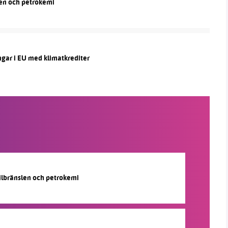
len och petrokemi
ngar i EU med klimatkrediter
silbränslen och petrokemi