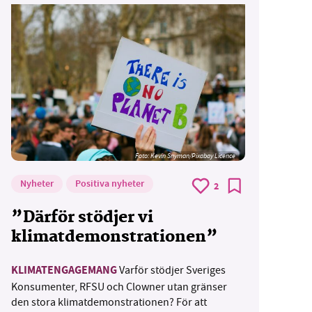
Foto:
Kevin Snyman/Pixabay Licence
Nyheter
Positiva nyheter
2
”Därför stödjer vi
klimatdemonstrationen”
KLIMATENGAGEMANG
Varför stödjer Sveriges
Konsumenter, RFSU och Clowner utan gränser
den stora klimatdemonstrationen? För att