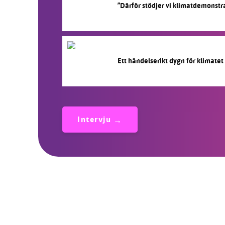
”Därför stödjer vi klimatdemonstr
Ett händelserikt dygn för klimatet
Intervju