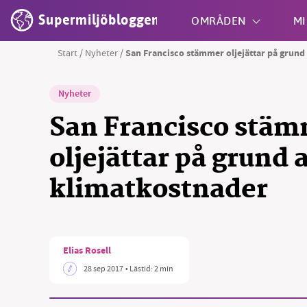
Supermiljöbloggen
OMRÅDEN
MI
Start
/
Nyheter
/
San Francisco stämmer oljejättar på grund
Shift + S
Nyheter
San Francisco stä
oljejättar på grund 
klimatkostnader
Elias Rosell
28 sep 2017
• Lästid:
2 min