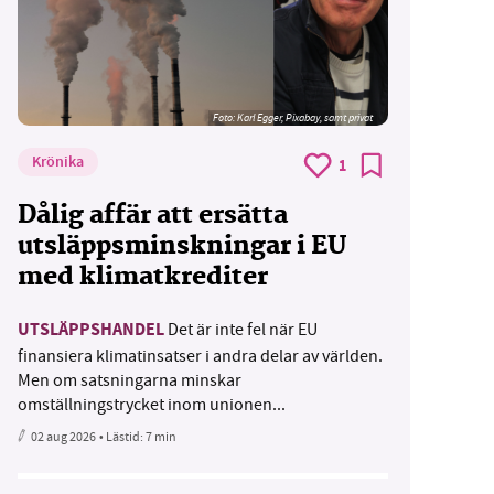
Foto:
Karl Egger, Pixabay, samt privat
Krönika
1
Dålig affär att ersätta
utsläppsminskningar i EU
med klimatkrediter
UTSLÄPPSHANDEL
Det är inte fel när EU
finansiera klimatinsatser i andra delar av världen.
Men om satsningarna minskar
omställningstrycket inom unionen...
02 aug 2026
• Lästid:
7 min