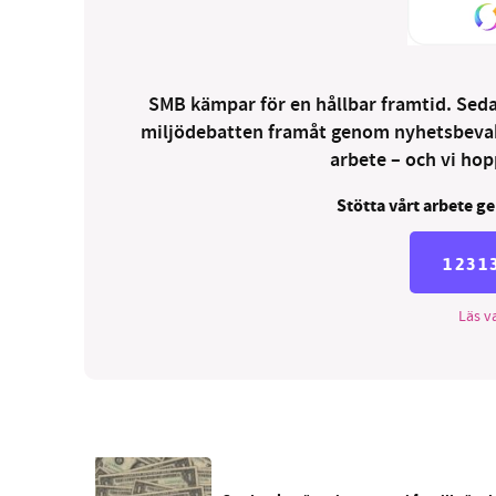
SMB kämpar för en hållbar framtid. Sedan
miljödebatten framåt genom nyhetsbevakni
arbete – och vi hopp
Stötta vårt arbete ge
1231
Läs va