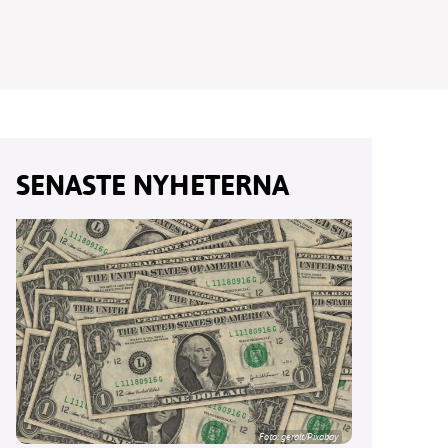
vår
SENASTE NYHETERNA
ete –
Foto:
geralt/Pixabay