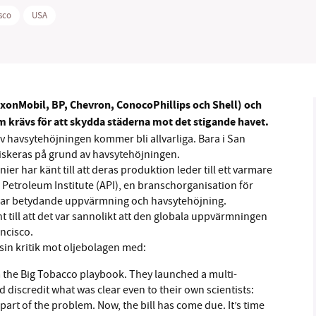
sco
USA
B kämpar för en hållbar framtid. Sedan starten 2010 har 
xxonMobil, BP, Chevron, ConocoPhillips och Shell) och
ideella redaktion drivit miljödebatten framåt genom
om krävs för att skydda städerna mot det stigande havet.
tsbevakning och granskningar. Nu vill vi utveckla vårt arb
v havsytehöjningen kommer bli allvarliga. Bara i San
och vi hoppas att du vill hjälpa oss.
riskeras på grund av havsytehöjningen.
ier har känt till att deras produktion leder till ett varmare
Stötta vårt arbete genom att swisha en slant till
Petroleum Institute (API), en branschorganisation för
sakar betydande uppvärmning och havsytehöjning.
1231368703
 till att det var sannolikt att den globala uppvärmningen
ancisco.
Läs vad vi vill göra
sin kritik mot oljebolagen med:
m the Big Tobacco playbook. They launched a multi-
 discredit what was clear even to their own scientists:
part of the problem. Now, the bill has come due. It’s time