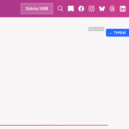
Stötta SMB
Foto:
Paul.h
←
TIPSA!