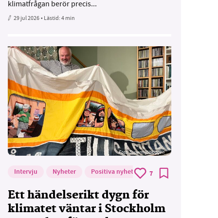
klimatfrågan berör precis...
29 jul 2026
• Lästid:
4 min
Foto: Supermijöbloggen
Intervju
Nyheter
Positiva nyheter
7
Ett händelserikt dygn för
klimatet väntar i Stockholm