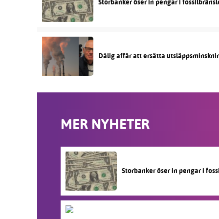
Storbanker öser in pengar i fossilbräns
Dålig affär att ersätta utsläppsminskni
MER NYHETER
Storbanker öser in pengar i fos