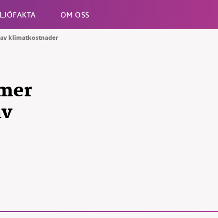
LJÖFAKTA
OM OSS
 av klimatkostnader
Esc
mmer
av