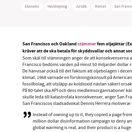
Ekonomi
Havshöjning
Juridik
Klimat
San Franci
SM
San Francisco och Oakland
stämmer
fem oljejättar (E
kräver att de ska betala för skyddsvallar och annat s
nyhe
Som skäl till stämningen anger de att konsekvenserna a
Francisco bedöms värden på minst 50 miljarder dollar 
De hänvisar också till det faktum att oljebolagen i decenn
klimat. 1968 varnade en forskningskonsult på American 
fossilbolag, att utsläpp av koldioxid nästan säkert or
På 80-talet ska API och dess medlemsorganisationer känt
skulle leda till katastrofala konsekvenser, anger San Fr
San Franciscos stadsadvokat Dennis Herrera motiverar 
Instead of owning up to it, they copied a page fro
million dollar disinformation campaign to deny and
global warming is real, and their product is a huge 