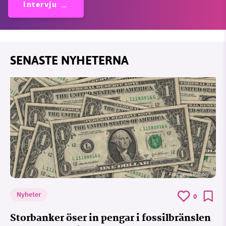
Intervju
SENASTE NYHETERNA
Foto:
geralt/Pixabay
Nyheter
0
Storbanker öser in pengar i fossilbränslen