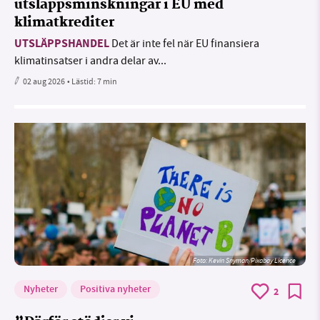
utsläppsminskningar i EU med
klimatkrediter
UTSLÄPPSHANDEL
Det är inte fel när EU finansiera
klimatinsatser i andra delar av...
02 aug 2026
• Lästid:
7 min
Foto:
Kevin Snyman/Pixabay Licence
Nyheter
Positiva nyheter
2