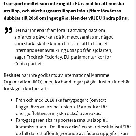
transportmedlet som inte ingått i EU:s mål för att minska
Facebook
Instagram
BlueSky
utsläpp, och växthusgasutsläppen från sjöfart förväntas
dubblas till 2050 om inget görs. Men det vill EU ändra på nu.
SMB kämpar för en hållbar framtid. Sedan
Threads
LinkedIn
Det här innebär framförallt att viktig data om
starten 2010 har vår ideella redaktion drivit
sjöfartens påverkan på klimatet samlas in, något
miljödebatten framåt genom
som starkt skulle kunna bidra till att få fram ett
nyhetsbevakning och granskningar. Nu vill vi
internationellt avtal kring utsläpp från sjöfarten,
utveckla vårt arbete – och vi hoppas att du
säger Fredrick Federley, EU-parlamentariker för
vill hjälpa oss.
Centerpartiet.
Stötta vårt arbete genom att swisha en slant till
Beslutet har inte godkänts av International Maritime
Organisation (IMO), men förhandlingar pågår. Just nu innebär
förslaget i korthet att:
1231368703
Från och med 2018 ska fartygsägare (oavsett
Läs vad vi vill göra
flagga) övervaka sina utsläpp. Parametrar för
energieffektivisering ska också övervakas.
Fartygsägaren ska rapportera sina utsläpp till
kommissionen. (Det finns
också en
sekretessklausul
”
för
de fall där
ett offentliggörande av sådana
uppgifter
kan