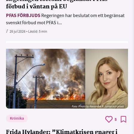
förbud i väntan på EU
PFAS FÖRBJUDS
Regeringen har beslutat om ett begränsat
svenskt förbud mot PFAS i...
26 jul 2026
• Lästid:
5 min
Foto:
Photo by Alexandre P. Junior och privat
Krönika
5
Frida Hylander: ”Klimatkrisen gnager i