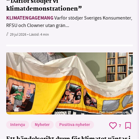
”Därför stödjer vi
klimatdemonstrationen”
KLIMATENGAGEMANG
Varför stödjer Sveriges Konsumenter,
RFSU och Clowner utan grän...
29 jul 2026
• Lästid:
4 min
Foto: Supermijöbloggen
Intervju
Nyheter
Positiva nyheter
7