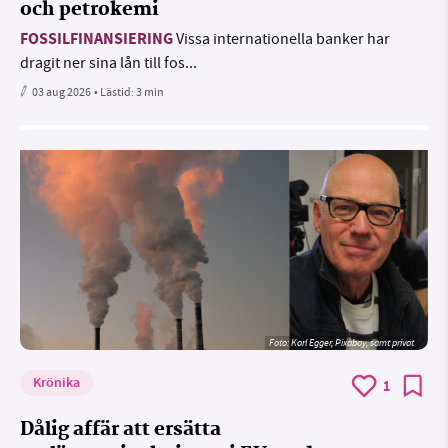
och petrokemi
FOSSILFINANSIERING
Vissa internationella banker har
dragit ner sina lån till fos...
03 aug 2026
• Lästid:
3 min
Foto:
Karl Egger, Pixabay, samt privat
Krönika
1
Dålig affär att ersätta