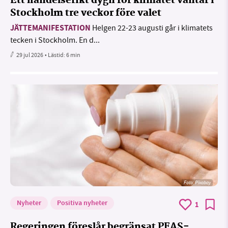
Ett händelserikt dygn för klimatet väntar i
Stockholm tre veckor före valet
JÄTTEMANIFESTATION
Helgen 22-23 augusti går i klimatets
tecken i Stockholm. En d...
29 jul 2026
• Lästid:
6 min
Foto:
Pixabay
Nyheter
Positiva nyheter
1
Regeringen föreslår begränsat PFAS-