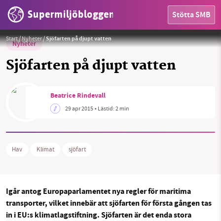
Supermiljöbloggen
Stötta SMB
Foto:
Gerolf Drebes cc-by-sa 3.0
Start
/
Nyheter
/
Sjöfarten på djupt vatten
Nyheter
Sjöfarten på djupt vatten
HEM
Beatrice Rindevall
29 apr 2015
• Lästid:
2 min
OMRÅDEN
MILJÖFAKTA
Hav
Klimat
sjöfart
OM OSS
Igår antog Europaparlamentet nya regler för maritima
transporter, vilket innebär att sjöfarten för första gången tas
Sök
Sparade inlägg
Tipsa oss
in i EU:s klimatlagstiftning. Sjöfarten är det enda stora