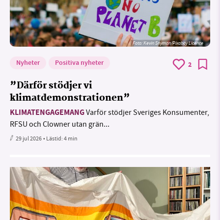
Foto:
Kevin Snyman/Pixabay Licence
Nyheter
Positiva nyheter
2
”Därför stödjer vi
klimatdemonstrationen”
KLIMATENGAGEMANG
Varför stödjer Sveriges Konsumenter,
RFSU och Clowner utan grän...
29 jul 2026
• Lästid:
4 min