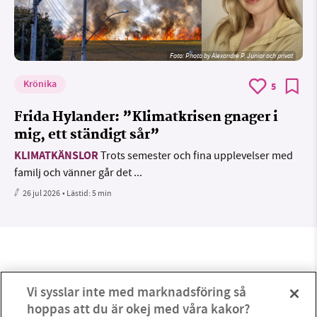
Foto:
Photo by Alexandre P. Junior och privat
Krönika
5
Frida Hylander: ”Klimatkrisen gnager i
mig, ett ständigt sår”
KLIMATKÄNSLOR
Trots semester och fina upplevelser med
familj och vänner går det ...
26 jul 2026
• Lästid:
5 min
Vi sysslar inte med marknadsföring så
hoppas att du är okej med våra kakor?