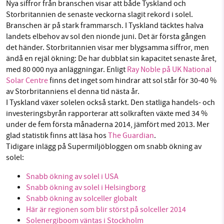
Nya siffror från branschen visar att både Tyskland och
Facebook
Instagram
BlueSky
Storbritannien de senaste veckorna slagit rekord i solel.
Branschen är på stark frammarsch. I Tyskland täcktes halva
Threads
LinkedIn
landets elbehov av sol den nionde juni. Det är första gången
SMB kämpar för en hållbar framtid. Sedan
det händer. Storbritannien visar mer blygsamma siffror, men
starten 2010 har vår ideella redaktion drivit
ändå en rejäl ökning: De har dubblat sin kapacitet senaste året,
miljödebatten framåt genom
med 80 000 nya anläggningar. Enligt
Ray Noble på UK National
nyhetsbevakning och granskningar. Nu vill vi
Solar Centre
finns det inget som hindrar att sol står för 30-40 %
utveckla vårt arbete – och vi hoppas att du
av Storbritanniens el denna tid nästa år.
vill hjälpa oss.
I Tyskland växer solelen också starkt. Den statliga handels- och
investeringsbyrån rapporterar att solkraften växte med 34 %
Stötta vårt arbete genom att swisha en slant till
under de fem första månaderna 2014, jämfört med 2013. Mer
glad statistik finns att läsa hos
The Guardian
.
Tidigare inlägg på Supermiljöbloggen om snabb ökning av
1231368703
solel:
Läs vad vi vill göra
Snabb ökning av solel i USA
Snabb ökning av solel i Helsingborg
Snabb ökning av solceller globalt
Här är regionen som blir störst på solceller 2014
Solenergiboom väntas i Stockholm