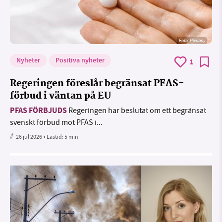
Foto:
Pixabay
Nyheter
Positiva nyheter
1
Regeringen föreslår begränsat PFAS-
förbud i väntan på EU
PFAS FÖRBJUDS
Regeringen har beslutat om ett begränsat
svenskt förbud mot PFAS i...
26 jul 2026
• Lästid:
5 min