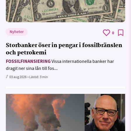
Foto:
geralt/Pixabay
Nyheter
0
Storbanker öser in pengar i fossilbränslen
och petrokemi
FOSSILFINANSIERING
Vissa internationella banker har
dragit ner sina lån till fos...
03 aug 2026
• Lästid:
3 min