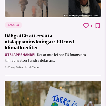
Foto:
Karl Egger, Pixabay, samt privat
Krönika
1
Dålig affär att ersätta
utsläppsminskningar i EU med
klimatkrediter
UTSLÄPPSHANDEL
Det är inte fel när EU finansiera
klimatinsatser i andra delar av...
02 aug 2026
• Lästid:
7 min