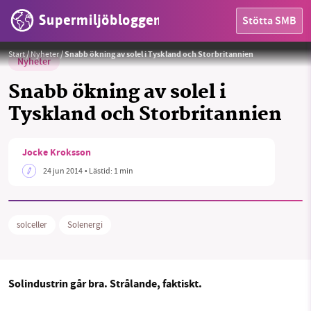
Supermiljöbloggen
Stötta SMB
Start
/
Nyheter
/
Snabb ökning av solel i Tyskland och Storbritannien
Nyheter
Snabb ökning av solel i
Tyskland och Storbritannien
HEM
Jocke Kroksson
OMRÅDEN
24 jun 2014
• Lästid:
1 min
MILJÖFAKTA
solceller
Solenergi
OM OSS
Sök
Sparade inlägg
Tipsa oss
Solindustrin går bra. Strålande, faktiskt.