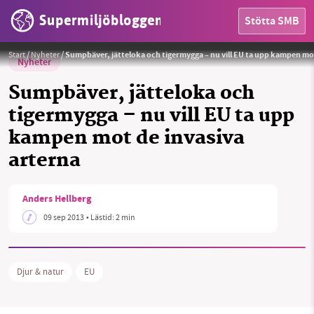
Supermiljöbloggen
Stötta SMB
Start
/
Nyheter
/
Sumpbäver, jätteloka och tigermygga – nu vill EU ta upp kampen mot
Nyheter
Sumpbäver, jätteloka och
tigermygga – nu vill EU ta upp
kampen mot de invasiva
HEM
arterna
OMRÅDEN
Anders Hellberg
MILJÖFAKTA
09 sep 2013
• Lästid:
2 min
OM OSS
Djur & natur
EU
Sök
Sparade inlägg
Tipsa oss