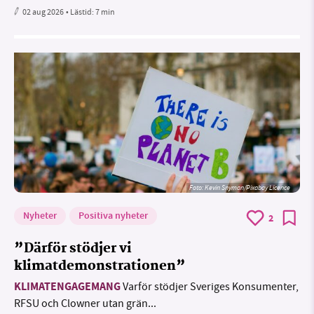
02 aug 2026
• Lästid:
7 min
Foto:
Kevin Snyman/Pixabay Licence
Nyheter
Positiva nyheter
2
”Därför stödjer vi
klimatdemonstrationen”
KLIMATENGAGEMANG
Varför stödjer Sveriges Konsumenter,
RFSU och Clowner utan grän...