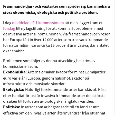
Facebook
Instagram
BlueSky
Främmande djur- och växtarter som sprider sig kan innebära
stora ekonomiska, ekologiska och politiska problem.
Threads
LinkedIn
SMB kämpar för en hållbar framtid. Sedan
I dag
meddelade EU-kommissionen
att man lägger fram ett
starten 2010 har vår ideella redaktion drivit
förslag
till ny lagstiftning för att komma åt problemen med
miljödebatten framåt genom
de invasiva arterna inom unionen. Via främst handel och resor
nyhetsbevakning och granskningar. Nu vill vi
har Europa fått in över 12 000 arter som tros vara främmande
för naturmiljön, varav cirka 15 procent är invasiva, där antalet
utveckla vårt arbete – och vi hoppas att du
ökar snabbt.
vill hjälpa oss.
Problemen som följer av denna utveckling beskrivs av
Stötta vårt arbete genom att swisha en slant till
kommissionen som:
Ekonomiska:
Arterna orsakar skador för minst 12 miljarder
1231368703
euro varje år i Europa, genom hälsohot, skador på
infrastruktur och minskade skördar.
Läs vad vi vill göra
Ekologiska:
Naturligt förekommande arter kan slås ut. Näst
efter habitatförlust är invasiva främmande arter den största
orsaken till förlusten av biologisk mångfald i världen.
Politiska:
Insatser som är begränsade till ett land är inte
effektiva om den invasiva arten återinvandrar från ett annat