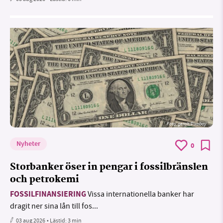
Foto:
geralt/Pixabay
Nyheter
0
Storbanker öser in pengar i fossilbränslen
och petrokemi
FOSSILFINANSIERING
Vissa internationella banker har
dragit ner sina lån till fos...
03 aug 2026
• Lästid:
3 min