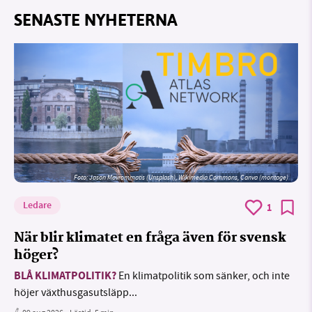
SENASTE NYHETERNA
Foto: Jason Mavrommatis (Unsplash), Wikimedia Commons, Canva (montage)
Ledare
1
När blir klimatet en fråga även för svensk
höger?
BLÅ KLIMATPOLITIK?
En klimatpolitik som sänker, och inte
höjer växthusgasutsläpp...