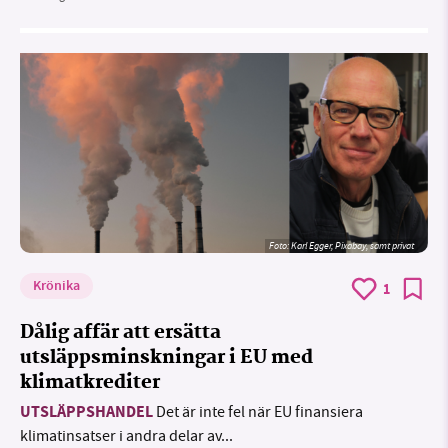
Foto:
Karl Egger, Pixabay, samt privat
Krönika
1
Dålig affär att ersätta
utsläppsminskningar i EU med
klimatkrediter
UTSLÄPPSHANDEL
Det är inte fel när EU finansiera
klimatinsatser i andra delar av...