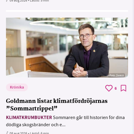
09 aug 2026
• Lästid:
5 min
Foto: Sweco
Krönika
6
Goldmann listar klimatfördröjarnas
”Sommartrippel”
KLIMATKRUMBUKTER
Sommaren går till historien för dina
dödliga skogsbränder och e...
08 aug 2026
• Lästid:
6 min