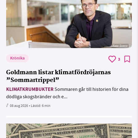
Foto: Sweco
Krönika
3
Goldmann listar klimatfördröjarnas
”Sommartrippel”
KLIMATKRUMBUKTER
Sommaren går till historien för dina
dödliga skogsbränder och e...
08 aug 2026
• Lästid:
6 min