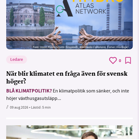
Foto: Jason Mavrommatis (Unsplash), Wikimedia Commons, Canva (montage)
Ledare
0
När blir klimatet en fråga även för svensk
höger?
BLÅ KLIMATPOLITIK?
En klimatpolitik som sänker, och inte
höjer växthusgasutsläpp...
09 aug 2026
• Lästid:
5 min