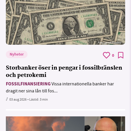
Foto:
geralt/Pixabay
Nyheter
0
Storbanker öser in pengar i fossilbränslen
och petrokemi
FOSSILFINANSIERING
Vissa internationella banker har
dragit ner sina lån till fos...
03 aug 2026
• Lästid:
3 min