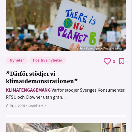
Foto:
Kevin Snyman/Pixabay Licence
Nyheter
Positiva nyheter
2
”Därför stödjer vi
klimatdemonstrationen”
KLIMATENGAGEMANG
Varför stödjer Sveriges Konsumenter,
RFSU och Clowner utan grän...
29 jul 2026
• Lästid:
4 min