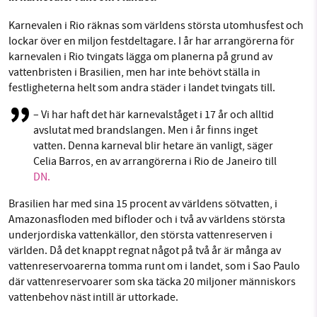
Facebook
Instagram
BlueSky
Karnevalen i Rio räknas som världens största utomhusfest och
lockar över en miljon festdeltagare. I år har arrangörerna för
Threads
LinkedIn
SMB kämpar för en hållbar framtid. Sedan
karnevalen i Rio tvingats lägga om planerna på grund av
vattenbristen i Brasilien, men har inte behövt ställa in
starten 2010 har vår ideella redaktion drivit
festligheterna helt som andra städer i landet tvingats till.
miljödebatten framåt genom
nyhetsbevakning och granskningar. Nu vill vi
– Vi har haft det här karnevalståget i 17 år och alltid
utveckla vårt arbete – och vi hoppas att du
avslutat med brandslangen. Men i år finns inget
vill hjälpa oss.
vatten. Denna karneval blir hetare än vanligt, säger
Celia Barros, en av arrangörerna i Rio de Janeiro till
Stötta vårt arbete genom att swisha en slant till
DN.
Brasilien har med sina 15 procent av världens sötvatten, i
1231368703
Amazonasfloden med bifloder och i två av världens största
underjordiska vattenkällor, den största vattenreserven i
Läs vad vi vill göra
världen. Då det knappt regnat något på två år är många av
vattenreservoarerna tomma runt om i landet, som i Sao Paulo
där vattenreservoarer som ska täcka 20 miljoner människors
vattenbehov näst intill är uttorkade.