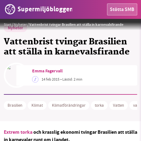
Supermiljöbloggen
Stötta SMB
Foto:
Nicolas de Camaret
Start
/
Nyheter
/
Vattenbrist tvingar Brasilien att ställa in karnevalsfirande
Nyheter
Vattenbrist tvingar Brasilien
att ställa in karnevalsfirande
HEM
Emma Fagervall
OMRÅDEN
14 feb 2015
• Lästid:
2 min
MILJÖFAKTA
OM OSS
Brasilien
Klimat
Klimatförändringar
torka
Vatten
vatt
Sök
Sparade inlägg
Tipsa oss
Extrem torka
och krasslig ekonomi tvingar Brasilien att ställa
in karnevaler runt om i landet.