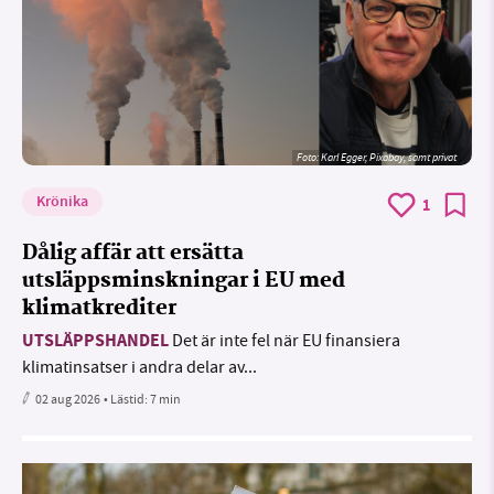
Foto:
Karl Egger, Pixabay, samt privat
Krönika
1
Dålig affär att ersätta
utsläppsminskningar i EU med
klimatkrediter
UTSLÄPPSHANDEL
Det är inte fel när EU finansiera
klimatinsatser i andra delar av...
02 aug 2026
• Lästid:
7 min