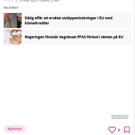
13 mar 2022
• Lästid:
2 min
RELATERAT
Dålig affär att ersätta utsläppsminskningar i EU med
klimatkrediter
Regeringen föreslår begränsat PFAS-förbud i väntan på EU
Foto:
CSIRO
Nyheter
0