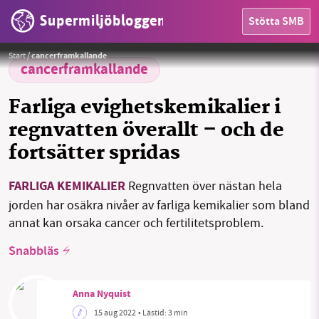
Supermiljöbloggen
Stötta SMB
Foto:
Jill Wellington / Pixabay
Start
/
cancerframkallande
cancerframkallande
HEM
Farliga evighetskemikalier i
OMRÅDEN
regnvatten överallt – och de
MILJÖFAKTA
fortsätter spridas
OM OSS
FARLIGA KEMIKALIER
Regnvatten över nästan hela
jorden har osäkra nivåer av farliga kemikalier som bland
annat kan orsaka cancer och fertilitetsproblem.
Sök
Sparade inlägg
Tipsa oss
Snabbläs
Facebook
Instagram
BlueSky
Anna Nyquist
15 aug 2022
• Lästid:
3 min
Threads
LinkedIn