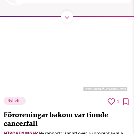
SMB kämpar för en hållbar framtid. Sedan
starten 2010 har vår ideella redaktion drivit
miljödebatten framåt genom
nyhetsbevakning och granskningar. Nu vill vi
utveckla vårt arbete – och vi hoppas att du
vill hjälpa oss.
Stötta vårt arbete genom att swisha en slant till
1231368703
Foto:
Musa Haef / Unsplash License
Nyheter
1
Läs vad vi vill göra
Föroreningar bakom var tionde
cancerfall
FÖRORENINGAR
Ny rapport visar att över 10 procent av alla