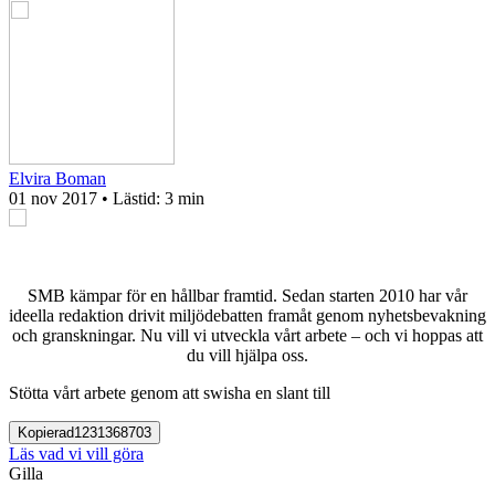
Elvira Boman
01 nov 2017
• Lästid:
3 min
SMB kämpar för en hållbar framtid. Sedan starten 2010 har vår
ideella redaktion drivit miljödebatten framåt genom nyhetsbevakning
och granskningar. Nu vill vi utveckla vårt arbete – och vi hoppas att
du vill hjälpa oss.
Stötta vårt arbete genom att swisha en slant till
Kopierad
1231368703
Läs vad vi vill göra
Gilla