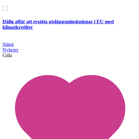
Dålig affär att ersätta utsläppsminskningar i EU med
klimatkrediter
Stäng
Nyheter
Gilla