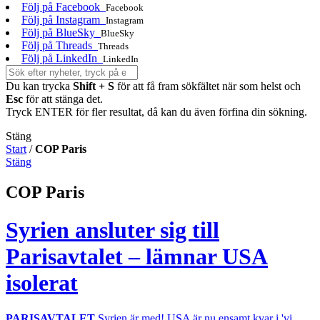
Följ på Facebook
Facebook
Följ på Instagram
Instagram
Följ på BlueSky
BlueSky
Följ på Threads
Threads
Följ på LinkedIn
LinkedIn
Du kan trycka
Shift + S
för att få fram sökfältet när som helst och
Esc
för att stänga det.
Tryck ENTER för fler resultat, då kan du även förfina din sökning.
Stäng
Start
/
COP Paris
Stäng
COP Paris
Syrien ansluter sig till
Parisavtalet – lämnar USA
isolerat
PARISAVTALET
Syrien är med! USA är nu ensamt kvar i 'vi