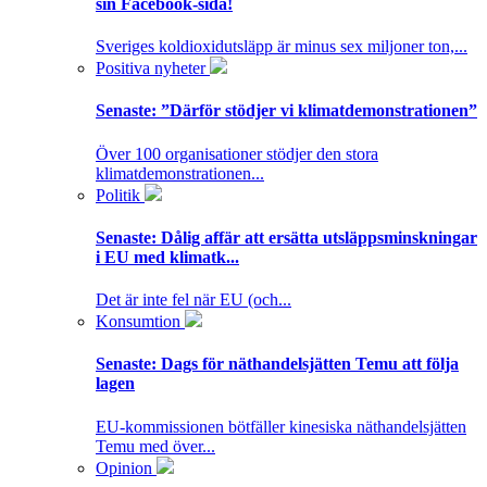
sin Facebook-sida!
Sveriges koldioxidutsläpp är minus sex miljoner ton,...
Positiva nyheter
Senaste:
”Därför stödjer vi klimatdemonstrationen”
Över 100 organisationer stödjer den stora
klimatdemonstrationen...
Politik
Senaste:
Dålig affär att ersätta utsläppsminskningar
i EU med klimatk...
Det är inte fel när EU (och...
Konsumtion
Senaste:
Dags för näthandelsjätten Temu att följa
lagen
EU-kommissionen bötfäller kinesiska näthandelsjätten
Temu med över...
Opinion