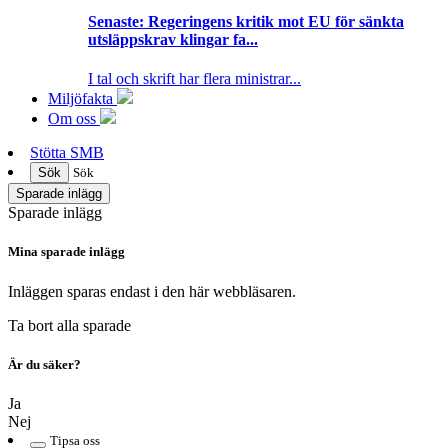
Senaste:
Regeringens kritik mot EU för sänkta
utsläppskrav klingar fa...
I tal och skrift har flera ministrar...
Miljöfakta
Om oss
Stötta SMB
Sök
Sök
Sparade inlägg
Sparade inlägg
Mina sparade inlägg
Inläggen sparas endast i den här webbläsaren.
Ta bort alla sparade
Är du säker?
Ja
Nej
Tipsa oss