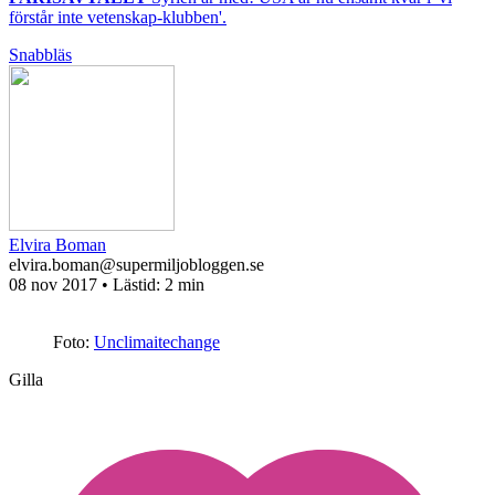
förstår inte vetenskap-klubben'.
Snabbläs
Elvira Boman
elvira.boman@supermiljobloggen.se
08 nov 2017
• Lästid:
2 min
Foto:
Unclimaitechange
Gilla