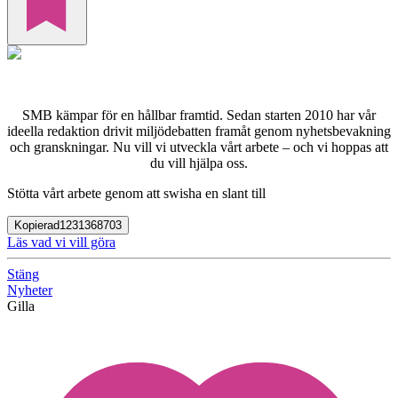
SMB kämpar för en hållbar framtid. Sedan starten 2010 har vår
ideella redaktion drivit miljödebatten framåt genom nyhetsbevakning
och granskningar. Nu vill vi utveckla vårt arbete – och vi hoppas att
du vill hjälpa oss.
Stötta vårt arbete genom att swisha en slant till
Kopierad
1231368703
Läs vad vi vill göra
Stäng
Nyheter
Gilla