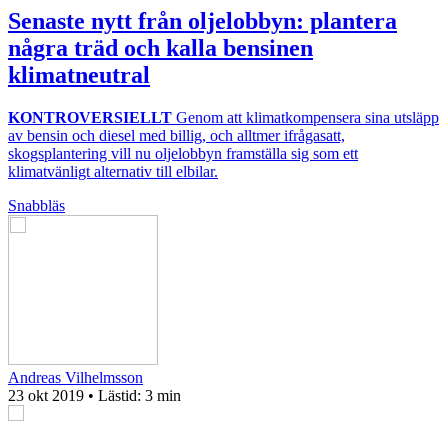
Senaste nytt från oljelobbyn: plantera
några träd och kalla bensinen
klimatneutral
KONTROVERSIELLT
Genom att klimatkompensera sina utsläpp
av bensin och diesel med billig, och alltmer ifrågasatt,
skogsplantering vill nu oljelobbyn framställa sig som ett
klimatvänligt alternativ till elbilar.
Snabbläs
Andreas Vilhelmsson
23 okt 2019
• Lästid:
3 min