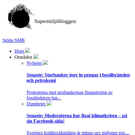
Supermiljöbloggen
Stötta SMB
Hem
Områden
Nyheter
Senaste:
Storbanker öser in pengar i fossilbränslen
och petrokemi
Protesterna mot storbankernas finansiering av
fossilsektorn har...
Dumheter
Senaste:
Moderaterna har fixat klimatkrisen – på
sin Facebook-sida!
Sveriges koldioxidutsläpp är minus sex miljoner ton,...