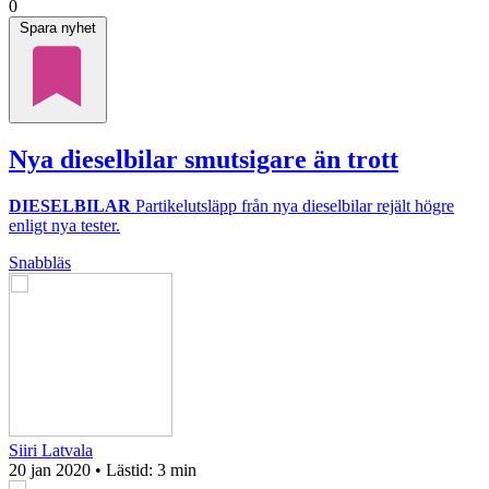
0
Spara nyhet
Nya dieselbilar smutsigare än trott
DIESELBILAR
Partikelutsläpp från nya dieselbilar rejält högre
enligt nya tester.
Snabbläs
Siiri Latvala
20 jan 2020
• Lästid:
3 min