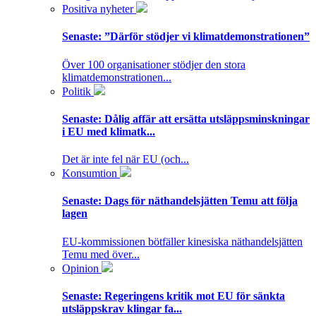
Positiva nyheter
Senaste:
”Därför stödjer vi klimatdemonstrationen”
Över 100 organisationer stödjer den stora
klimatdemonstrationen...
Politik
Senaste:
Dålig affär att ersätta utsläppsminskningar
i EU med klimatk...
Det är inte fel när EU (och...
Konsumtion
Senaste:
Dags för näthandelsjätten Temu att följa
lagen
EU-kommissionen bötfäller kinesiska näthandelsjätten
Temu med över...
Opinion
Senaste:
Regeringens kritik mot EU för sänkta
utsläppskrav klingar fa...