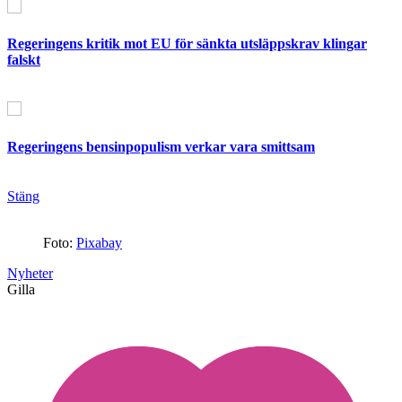
Regeringens kritik mot EU för sänkta utsläppskrav klingar
falskt
Regeringens bensinpopulism verkar vara smittsam
Stäng
Foto:
Pixabay
Nyheter
Gilla