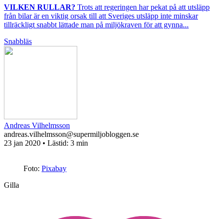
VILKEN RULLAR?
Trots att regeringen har pekat på att utsläpp
från bilar är en viktig orsak till att Sveriges utsläpp inte minskar
tillräckligt snabbt lättade man på miljökraven för att gynna...
Snabbläs
Andreas Vilhelmsson
andreas.vilhelmsson@supermiljobloggen.se
23 jan 2020
• Lästid:
3 min
Foto:
Pixabay
Gilla