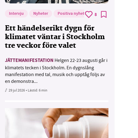
Foto: Supermijöbloggen
Intervju
Nyheter
Positiva nyheter
8
Ett händelserikt dygn för
klimatet väntar i Stockholm
tre veckor före valet
JÄTTEMANIFESTATION
Helgen 22-23 augusti går i
klimatets tecken i Stockholm. En dygnslång
manifestation med tal, musik och upptåg följs av
en demonstra...
29 jul 2026
• Lästid:
6 min