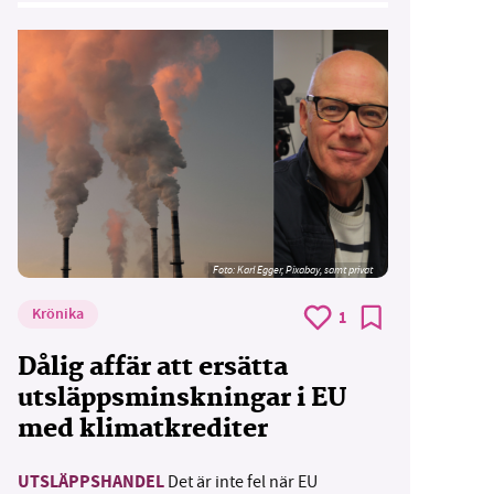
Foto:
Karl Egger, Pixabay, samt privat
Krönika
1
Dålig affär att ersätta
utsläppsminskningar i EU
med klimatkrediter
UTSLÄPPSHANDEL
Det är inte fel när EU