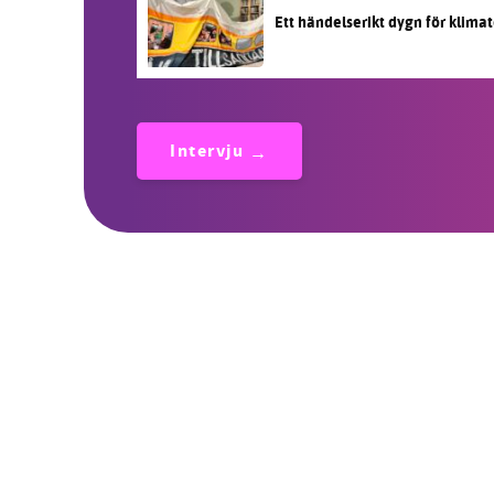
Ett händelserikt dygn för klimat
Intervju