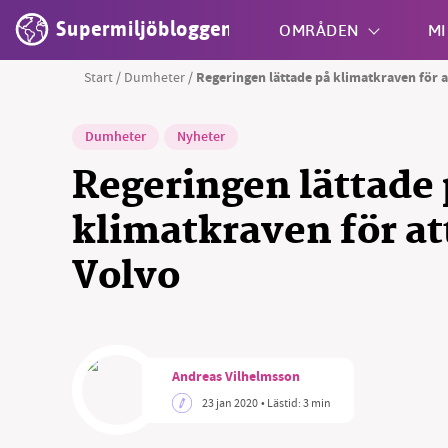
Supermiljöbloggen
OMRÅDEN
MI
Start
/
Dumheter
/
Regeringen lättade på klimatkraven för a
Shift + S
Dumheter
Nyheter
Regeringen lättade
klimatkraven för at
Volvo
Andreas Vilhelmsson
23 jan 2020
• Lästid:
3 min