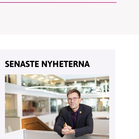
vår
ete –
SENASTE NYHETERNA