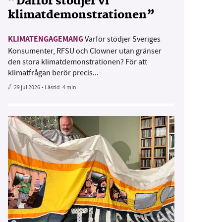
”Därför stödjer vi
klimatdemonstrationen”
KLIMATENGAGEMANG
Varför stödjer Sveriges
Konsumenter, RFSU och Clowner utan gränser
den stora klimatdemonstrationen? För att
klimatfrågan berör precis...
29 jul 2026
• Lästid:
4 min