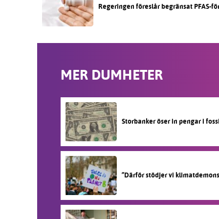
Regeringen föreslår begränsat PFAS-fö
MER DUMHETER
Storbanker öser in pengar i fos
”Därför stödjer vi klimatdemon