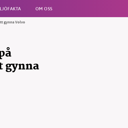
LJÖFAKTA
OM OSS
tt gynna Volvo
Esc
 på
t gynna