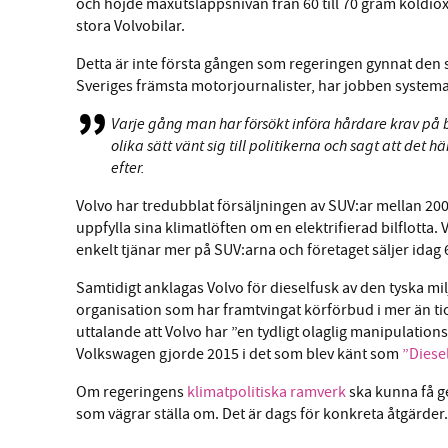
och höjde maxutsläppsnivån från 60 till 70 gram koldio
stora Volvobilar.
Detta är inte första gången som regeringen gynnat den 
Sveriges främsta motorjournalister, har jobben systemat
Varje gång man har försökt införa hårdare krav på 
olika sätt vänt sig till politikerna och sagt att det
efter.
Volvo har tredubblat försäljningen av SUV:ar mellan 20
uppfylla sina klimatlöften om en elektrifierad bilflotta. 
enkelt tjänar mer på SUV:arna och företaget säljer idag 
Samtidigt anklagas Volvo för dieselfusk av den tyska m
organisation som har framtvingat körförbud i mer än tio 
uttalande att Volvo har ”en tydligt olaglig manipulation
Volkswagen gjorde 2015 i det som blev känt som
”Diese
Om regeringens
klimatpolitiska ramverk
ska kunna få g
som vägrar ställa om. Det är dags för konkreta åtgärder.