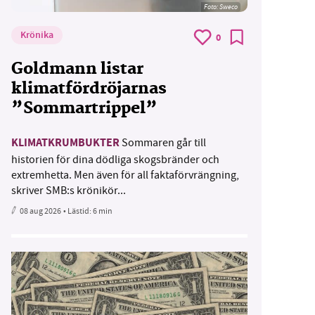
Foto: Sweco
Krönika
0
Goldmann listar
klimatfördröjarnas
”Sommartrippel”
KLIMATKRUMBUKTER
Sommaren går till
historien för dina dödliga skogsbränder och
extremhetta. Men även för all faktaförvrängning,
skriver SMB:s krönikör...
08 aug 2026
• Lästid:
6 min