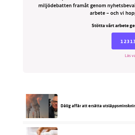
miljödebatten framåt genom nyhetsbevakni
arbete – och vi hopp
Stötta vårt arbete ge
1231
Läs va
Dålig affär att ersätta utsläppsminskni