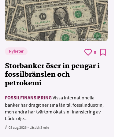
Foto:
geralt/Pixabay
Nyheter
0
Storbanker öser in pengar i
fossilbränslen och
petrokemi
FOSSILFINANSIERING
Vissa internationella
banker har dragit ner sina lån till fossilindustrin,
men andra har tvärtom ökat sin finansiering av
både olje...
03 aug 2026
• Lästid:
3 min