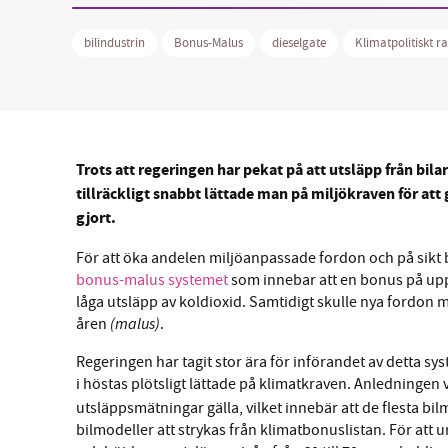
bilindustrin
Bonus-Malus
dieselgate
Klimatpolitiskt 
SM
Trots att regeringen har pekat på att utsläpp från bilar
nyhe
tillräckligt snabbt lättade man på miljökraven för at
gjort.
För att öka andelen miljöanpassade fordon och på sikt bi
bonus-malus systemet
som innebar att en bonus på upp
låga utsläpp av koldioxid. Samtidigt skulle nya fordon m
(malus)
åren
.
Regeringen har tagit stor ära för införandet av detta s
i höstas
plötsligt lättade på klimatkraven. Anledningen va
utsläppsmätningar gälla, vilket innebär att de flesta b
bilmodeller att strykas från klimatbonuslistan. För att 