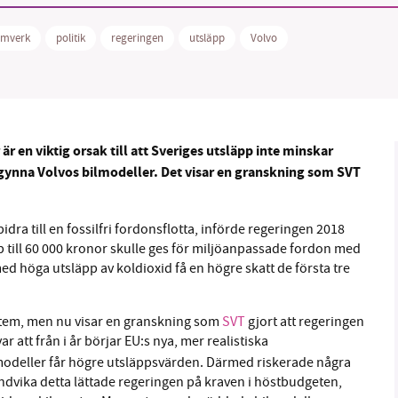
ramverk
politik
regeringen
utsläpp
Volvo
B kämpar för en hållbar framtid. Sedan starten 2010 har 
ideella redaktion drivit miljödebatten framåt genom
 är en viktig orsak till att Sveriges utsläpp inte minskar
tsbevakning och granskningar. Nu vill vi utveckla vårt arb
t gynna Volvos bilmodeller. Det visar en granskning som SVT
och vi hoppas att du vill hjälpa oss.
Stötta vårt arbete genom att swisha en slant till
dra till en fossilfri fordonsflotta, införde regeringen 2018
 till 60 000 kronor skulle ges för miljöanpassade fordon med
1231368703
ed höga utsläpp av koldioxid få en högre skatt de första tre
Läs vad vi vill göra
ystem, men nu visar en granskning som
SVT
gjort att regeringen
r att från i år börjar EU:s nya, mer realistiska
ilmodeller får högre utsläppsvärden. Därmed riskerade några
undvika detta lättade regeringen på kraven i höstbudgeten,