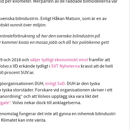
xid per kilometer. Merparten av de räddade bilmodellerna var
svenska bilindustrin. Enligt Håkan Matson, som är en av
iskt vunnit över miljön:
bränsleförbrukning så har den svenska bilindustrin på
 här kommer kosta en massa jobb och då har politikerna gett
09 och 2018 och
väljer tydligt ekonomiskt vinst
framför att
Volvo:s VD erkände tydligt i
SVT Nyheterna
krasst att de helt
60 procent SUV:ar.
iljöorganisationen DUH,
enligt SvD.
DUH är den tyska
tyska storstäder. Forskare vid organisationen skriver i ett
sanordning” och att Volvos upplägg ska vara likt det
lgate”.
Volvo nekar dock till anklagelserna.
enomslag fungerar det inte att gynna en inhemsk bilindustri
 Klimatet kan inte vänta.