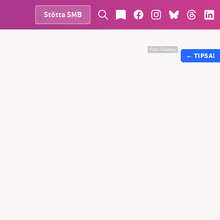
Stötta SMB
Foto:
Pixabay
←
TIPSA!