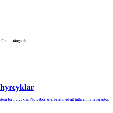
c
för att stänga det.
 hyrcyklar
tem för hyrcyklar. Nu påbörjas arbetet med att hitta en ny leverantör.