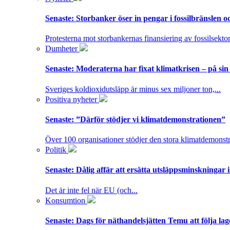
Senaste:
Storbanker öser in pengar i fossilbränslen 
Protesterna mot storbankernas finansiering av fossilsektor
Dumheter
Senaste:
Moderaterna har fixat klimatkrisen – på sin
Sveriges koldioxidutsläpp är minus sex miljoner ton,...
Positiva nyheter
Senaste:
”Därför stödjer vi klimatdemonstrationen”
Över 100 organisationer stödjer den stora klimatdemonstr
Politik
Senaste:
Dålig affär att ersätta utsläppsminskningar 
Det är inte fel när EU (och...
Konsumtion
Senaste:
Dags för näthandelsjätten Temu att följa la