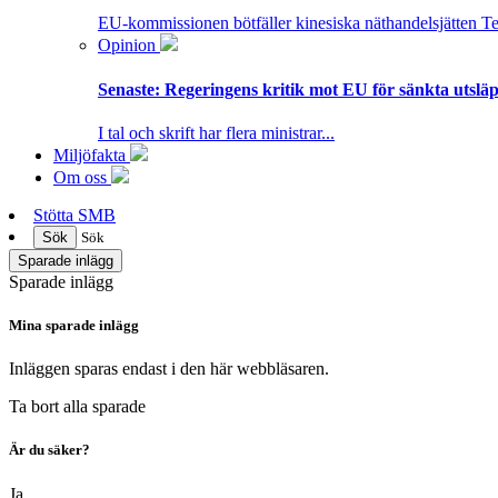
EU-kommissionen bötfäller kinesiska näthandelsjätten T
Opinion
Senaste:
Regeringens kritik mot EU för sänkta utsläpp
I tal och skrift har flera ministrar...
Miljöfakta
Om oss
Stötta SMB
Sök
Sök
Sparade inlägg
Sparade inlägg
Mina sparade inlägg
Inläggen sparas endast i den här webbläsaren.
Ta bort alla sparade
Är du säker?
Ja