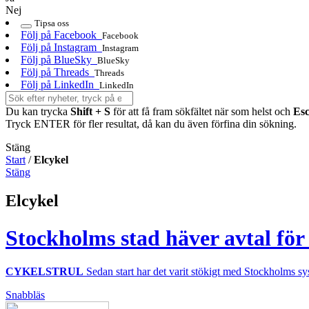
Nej
Tipsa oss
Följ på Facebook
Facebook
Följ på Instagram
Instagram
Följ på BlueSky
BlueSky
Följ på Threads
Threads
Följ på LinkedIn
LinkedIn
Du kan trycka
Shift + S
för att få fram sökfältet när som helst och
Es
Tryck ENTER för fler resultat, då kan du även förfina din sökning.
Stäng
Start
/
Elcykel
Stäng
Elcykel
Stockholms stad häver avtal för
CYKELSTRUL
Sedan start har det varit stökigt med Stockholms sys
Snabbläs