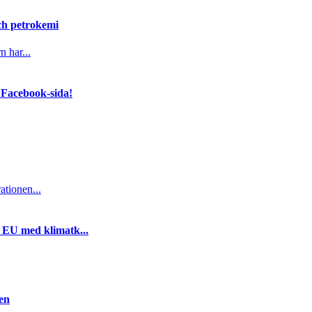
och petrokemi
n har...
 Facebook-sida!
ationen...
i EU med klimatk...
gen