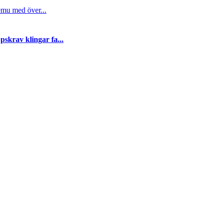
emu med över...
skrav klingar fa...