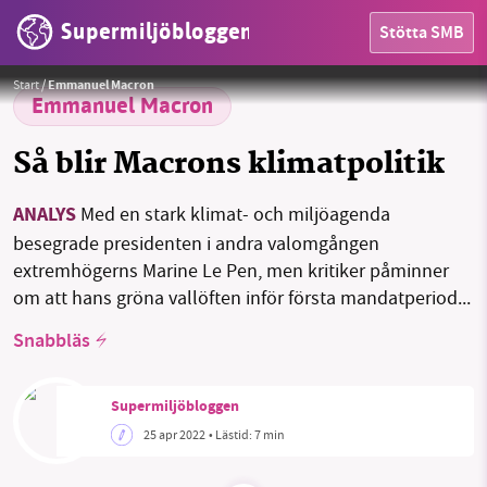
Supermiljöbloggen
Stötta SMB
Mattias Goldmann på plats i Chaumont, Frankrike.
Foto:
Privat
Start
/
Emmanuel Macron
Emmanuel Macron
Så blir Macrons klimatpolitik
HEM
ANALYS
Med en stark klimat- och miljöagenda
besegrade presidenten i andra valomgången
OMRÅDEN
extremhögerns Marine Le Pen, men kritiker påminner
om att hans gröna vallöften inför första mandatperiod...
MILJÖFAKTA
Snabbläs
OM OSS
Supermiljöbloggen
25 apr 2022
• Lästid:
7 min
Sök
Sparade inlägg
Tipsa oss