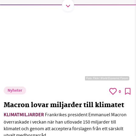
Facebook
Instagram
BlueSky
Threads
LinkedIn
SMB kämpar för en hållbar framtid. Sedan
starten 2010 har vår ideella redaktion drivit
miljödebatten framåt genom
nyhetsbevakning och granskningar. Nu vill vi
utveckla vårt arbete – och vi hoppas att du
vill hjälpa oss.
Stötta vårt arbete genom att swisha en slant till
Foto:
Flickr: World Economic Forum
Nyheter
1231368703
0
Macron lovar miljarder till klimatet
Läs vad vi vill göra
KLIMATMILJARDER
Frankrikes president Emmanuel Macron
överraskade i veckan när han utlovade 150 miljarder till
klimatet och genom att acceptera förslagen från ett särskilt
utvalt medborgarråd.