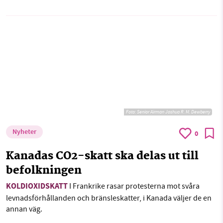
Foto:
Senior Airman Joshua R. M. Dewberry
Nyheter
0
Kanadas CO2-skatt ska delas ut till
befolkningen
KOLDIOXIDSKATT
I Frankrike rasar protesterna mot svåra
levnadsförhållanden och bränsleskatter, i Kanada väljer de en
annan väg.