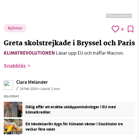
Foto:
Leonard Lenz
Nyheter
0
Greta skolstrejkade i Bryssel och Paris
KLIMATREVOLUTIONEN
Läxar upp EU och träffar Macron.
Snabbläs
Clara Melander
24 feb 2019
• Lästid:
2 min
RELATERAT
Dålig affär att ersätta utsläppsminskningar i EU med
klimatkrediter
Ett händelserikt dygn för klimatet väntar i Stockholm tre
veckor före valet