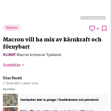
Foto:
Jeanne Menjoulet
Nyheter
0
Macron vill ha mix av kärnkraft och
förnybart
KLIMAT
Macron kritiserar Tyskland.
Snabbläs
Elias Rosell
28 dec 2017
• Lästid:
1 min
RELATERAT
Storbanker öser in pengar i fossilbränslen och petrokemi