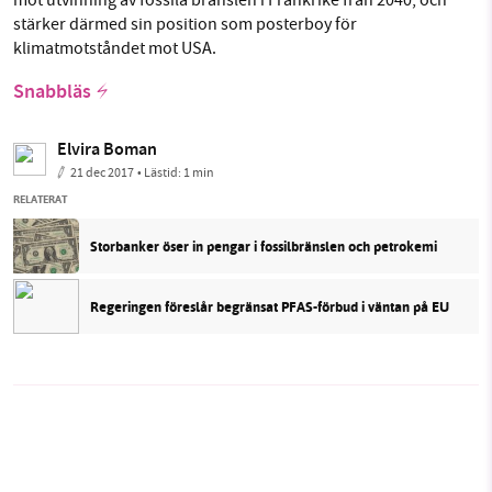
mot utvinning av fossila bränslen i Frankrike från 2040, och
stärker därmed sin position som posterboy för
klimatmotståndet mot USA.
Snabbläs
Elvira Boman
21 dec 2017
• Lästid:
1 min
RELATERAT
Storbanker öser in pengar i fossilbränslen och petrokemi
Regeringen föreslår begränsat PFAS-förbud i väntan på EU