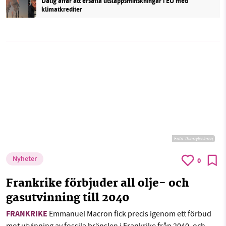
Dålig affär att ersätta utsläppsminskningar i EU med
klimatkrediter
Foto:
thierryleclercq
Nyheter
0
Frankrike förbjuder all olje- och
gasutvinning till 2040
FRANKRIKE
Emmanuel Macron fick precis igenom ett förbud