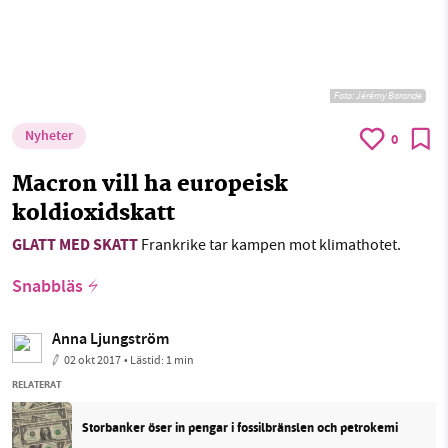
Foto:
Jérémy Barande
Nyheter
0
Macron vill ha europeisk
koldioxidskatt
GLATT MED SKATT
Frankrike tar kampen mot klimathotet.
Snabbläs
Anna Ljungström
02 okt 2017
• Lästid:
1 min
RELATERAT
Storbanker öser in pengar i fossilbränslen och petrokemi