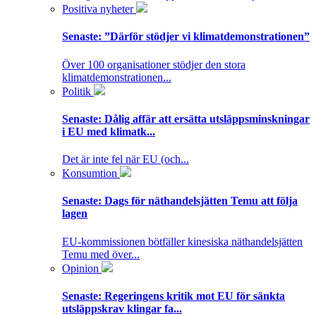
Positiva nyheter
Senaste:
”Därför stödjer vi klimatdemonstrationen”
Över 100 organisationer stödjer den stora
klimatdemonstrationen...
Politik
Senaste:
Dålig affär att ersätta utsläppsminskningar
i EU med klimatk...
Det är inte fel när EU (och...
Konsumtion
Senaste:
Dags för näthandelsjätten Temu att följa
lagen
EU-kommissionen bötfäller kinesiska näthandelsjätten
Temu med över...
Opinion
Senaste:
Regeringens kritik mot EU för sänkta
utsläppskrav klingar fa...