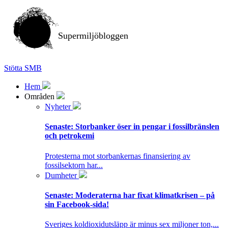
Supermiljöbloggen
Stötta SMB
Hem
Områden
Nyheter
Senaste:
Storbanker öser in pengar i fossilbränslen
och petrokemi
Protesterna mot storbankernas finansiering av
fossilsektorn har...
Dumheter
Senaste:
Moderaterna har fixat klimatkrisen – på
sin Facebook-sida!
Sveriges koldioxidutsläpp är minus sex miljoner ton,...