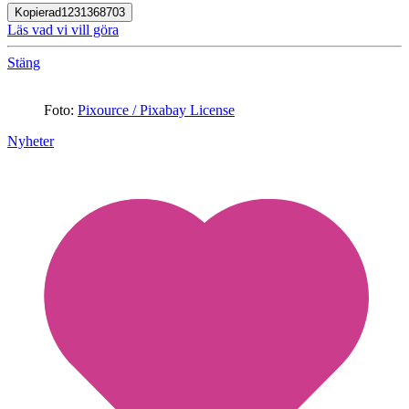
Kopierad
1231368703
Läs vad vi vill göra
Stäng
Foto:
Pixource / Pixabay License
Nyheter