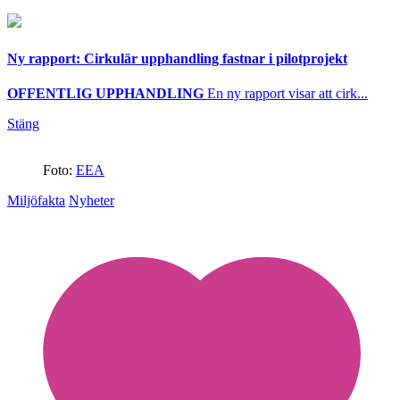
Ny rapport: Cirkulär upphandling fastnar i pilotprojekt
OFFENTLIG UPPHANDLING
En ny rapport visar att cirk...
Stäng
Foto:
EEA
Miljöfakta
Nyheter