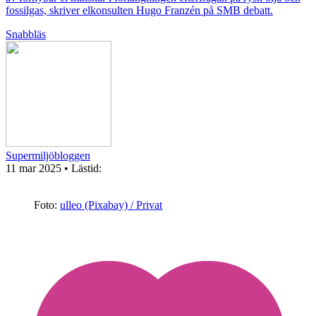
fossilgas, skriver elkonsulten Hugo Franzén på SMB debatt.
Snabbläs
Supermiljöbloggen
11 mar 2025
• Lästid:
Foto:
ulleo (Pixabay) / Privat