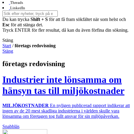
Threads
LinkedIn
Du kan trycka
Shift + S
för att få fram sökfältet när som helst och
Esc
för att stänga det.
Tryck ENTER för fler resultat, då kan du även förfina din sökning.
Stäng
Start
/
företags redovisning
Stäng
företags redovisning
Industrier inte lönsamma om
hänsyn tas till miljökostnader
MILJÖKOSTNADER
En nyligen publicerad rapport indikerar att
ingen av de 20 mest skadliga industrierna i världen skulle vara
lönsamma om företagen tog fullt ansvar för sin miljöpåverkan.
Snabbläs