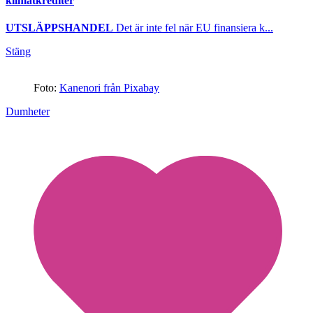
klimatkrediter
UTSLÄPPSHANDEL
Det är inte fel när EU finansiera k...
Stäng
Foto:
Kanenori från Pixabay
Dumheter