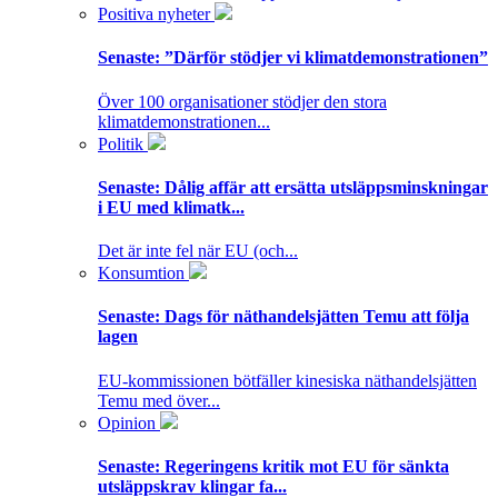
Positiva nyheter
Senaste:
”Därför stödjer vi klimatdemonstrationen”
Över 100 organisationer stödjer den stora
klimatdemonstrationen...
Politik
Senaste:
Dålig affär att ersätta utsläppsminskningar
i EU med klimatk...
Det är inte fel när EU (och...
Konsumtion
Senaste:
Dags för näthandelsjätten Temu att följa
lagen
EU-kommissionen bötfäller kinesiska näthandelsjätten
Temu med över...
Opinion
Senaste:
Regeringens kritik mot EU för sänkta
utsläppskrav klingar fa...