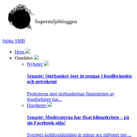
Supermiljöbloggen
Stötta SMB
Hem
Områden
Nyheter
Senaste:
Storbanker öser in pengar i fossilbränslen
och petrokemi
Protesterna mot storbankernas finansiering av
fossilsektorn har...
Dumheter
Senaste:
Moderaterna har fixat klimatkrisen – på
sin Facebook-sida!
Sveriges koldioxidutsläpp är minus sex miljoner ton,...