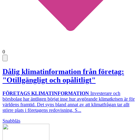
0
Dålig klimatinformation från företag:
"Otillgängligt och opålitligt"
FÖRETAGS KLIMATINFORMATION
Investerare och
börsbolag har äntligen börjat inse hur avgörande klimatkrisen är för
världens framtid. Det syns bland annat av att klimatfrågan tar allt
större plats i företagens redovisning. S...
Snabbläs