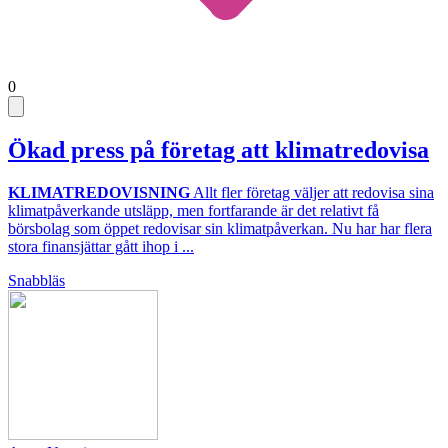
0
Ökad press på företag att klimatredovisa
KLIMATREDOVISNING
Allt fler företag väljer att redovisa sina
klimatpåverkande utsläpp, men fortfarande är det relativt få
börsbolag som öppet redovisar sin klimatpåverkan. Nu har har flera
stora finansjättar gått ihop i ...
Snabbläs