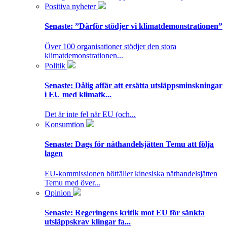
Positiva nyheter
Senaste:
”Därför stödjer vi klimatdemonstrationen”
Över 100 organisationer stödjer den stora
klimatdemonstrationen...
Politik
Senaste:
Dålig affär att ersätta utsläppsminskningar
i EU med klimatk...
Det är inte fel när EU (och...
Konsumtion
Senaste:
Dags för näthandelsjätten Temu att följa
lagen
EU-kommissionen bötfäller kinesiska näthandelsjätten
Temu med över...
Opinion
Senaste:
Regeringens kritik mot EU för sänkta
utsläppskrav klingar fa...