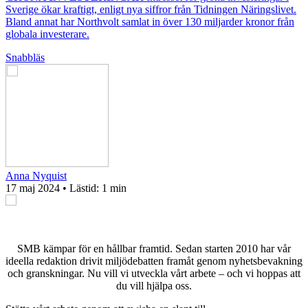
Sverige ökar kraftigt, enligt nya siffror från Tidningen Näringslivet.
Bland annat har Northvolt samlat in över 130 miljarder kronor från
globala investerare.
Snabbläs
Anna Nyquist
17 maj 2024
• Lästid:
1 min
SMB kämpar för en hållbar framtid. Sedan starten 2010 har vår
ideella redaktion drivit miljödebatten framåt genom nyhetsbevakning
och granskningar. Nu vill vi utveckla vårt arbete – och vi hoppas att
du vill hjälpa oss.