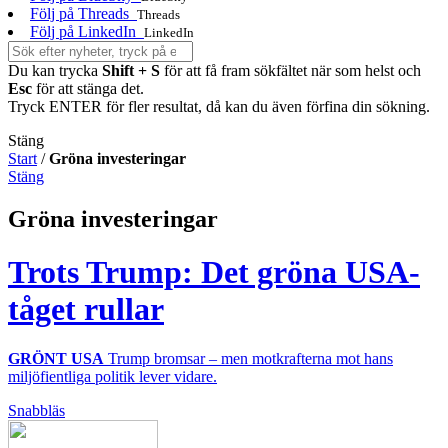
Följ på Threads
Threads
Följ på LinkedIn
LinkedIn
Du kan trycka
Shift + S
för att få fram sökfältet när som helst och
Esc
för att stänga det.
Tryck ENTER för fler resultat, då kan du även förfina din sökning.
Stäng
Start
/
Gröna investeringar
Stäng
Gröna investeringar
Trots Trump: Det gröna USA-
tåget rullar
GRÖNT USA
Trump bromsar – men motkrafterna mot hans
miljöfientliga politik lever vidare.
Snabbläs