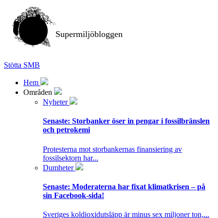
Supermiljöbloggen
Stötta SMB
Hem
Områden
Nyheter
Senaste:
Storbanker öser in pengar i fossilbränslen
och petrokemi
Protesterna mot storbankernas finansiering av
fossilsektorn har...
Dumheter
Senaste:
Moderaterna har fixat klimatkrisen – på
sin Facebook-sida!
Sveriges koldioxidutsläpp är minus sex miljoner ton,...