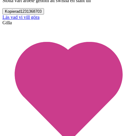
Stötta vårt arbete genom att swisha en slant till
Kopierad
1231368703
Läs vad vi vill göra
Gilla