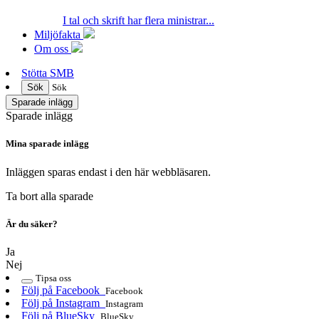
I tal och skrift har flera ministrar...
Miljöfakta
Om oss
Stötta SMB
Sök
Sök
Sparade inlägg
Sparade inlägg
Mina sparade inlägg
Inläggen sparas endast i den här webbläsaren.
Ta bort alla sparade
Är du säker?
Ja
Nej
Tipsa oss
Följ på Facebook
Facebook
Följ på Instagram
Instagram
Följ på BlueSky
BlueSky