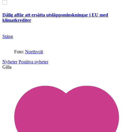
Dålig affär att ersätta utsläppsminskningar i EU med
klimatkrediter
Stäng
Foto:
Northvolt
Nyheter
Positiva nyheter
Gilla