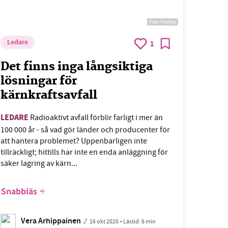
Foto:
Pixabay
Ledare
1
Det finns inga långsiktiga
lösningar för
kärnkraftsavfall
LEDARE
Radioaktivt avfall förblir farligt i mer än
100 000 år - så vad gör länder och producenter för
att hantera problemet? Uppenbarligen inte
tillräckligt; hittills har inte en enda anläggning för
säker lagring av kärn...
Snabbläs
Vera Arhippainen
16 okt 2020
• Lästid:
6 min