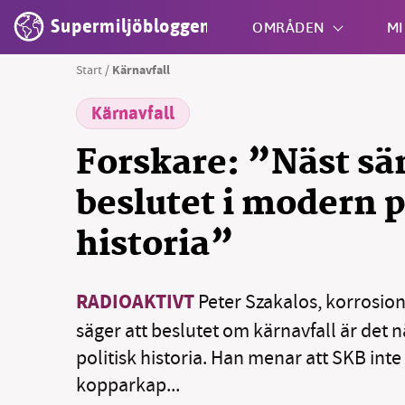
Supermiljöbloggen
OMRÅDEN
MI
Start
/
Kärnavfall
Kärnavfall
Shift + S
Forskare: ”Näst s
beslutet i modern p
historia”
RADIOAKTIVT
Peter Szakalos, korrosion
säger att beslutet om kärnavfall är det 
politisk historia. Han menar att SKB inte t
kopparkap...