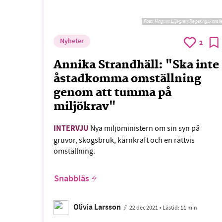
Foto:
Magnus Liljegren/Regeringskansli
Nyheter
2
Annika Strandhäll: "Ska inte
åstadkomma omställning
genom att tumma på
miljökrav"
INTERVJU
Nya miljöministern om sin syn på
gruvor, skogsbruk, kärnkraft och en rättvis
omställning.
Snabbläs
Olivia Larsson
22 dec 2021
• Lästid:
11 min