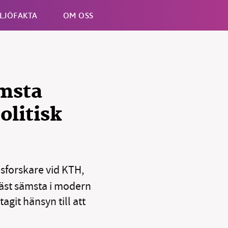
LJÖFAKTA
OM OSS
Esc
ämsta
olitisk
sforskare vid KTH,
näst sämsta i modern
agit hänsyn till att