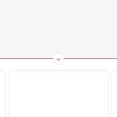
B kämpar för en hållbar framtid. Sedan starten 2010 har 
ideella redaktion drivit miljödebatten framåt genom
tsbevakning och granskningar. Nu vill vi utveckla vårt arb
och vi hoppas att du vill hjälpa oss.
Stötta vårt arbete genom att swisha en slant till
1231368703
Läs vad vi vill göra