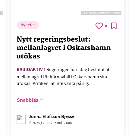
et
Foto:
Markus Distelrath, Pixabay
Nyheter
0
Nytt regeringsbeslut:
mellanlagret i Oskarshamn
utökas
RADIOAKTIVT
Regeringen har idag beslutat att
mellanlagret för kärnavfall i Oskarshamn ska
utökas. Kritiken lät inte vänta på sig.
Snabbläs
Jonna Elofsson Bjesse
26 aug 2021
• Lästid:
2 min