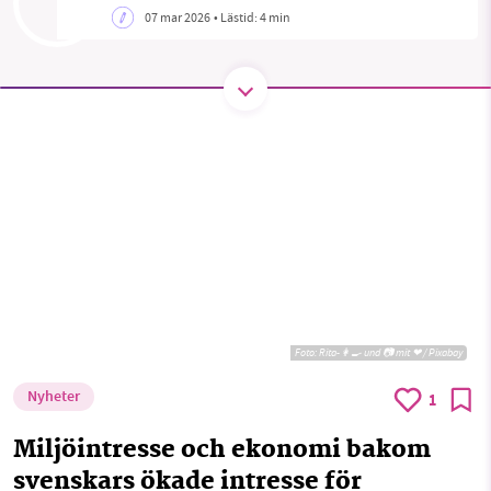
07 mar 2026
• Lästid:
4 min
SMB kämpar för en hållbar framtid. Sedan
starten 2010 har vår ideella redaktion drivit
miljödebatten framåt genom
nyhetsbevakning och granskningar. Nu vill vi
utveckla vårt arbete – och vi hoppas att du
vill hjälpa oss.
Stötta vårt arbete genom att swisha en slant till
1231368703
Foto:
Rita-👩‍🍳 und 📷 mit ❤ / Pixabay
Läs vad vi vill göra
Nyheter
1
Miljöintresse och ekonomi bakom
svenskars ökade intresse för