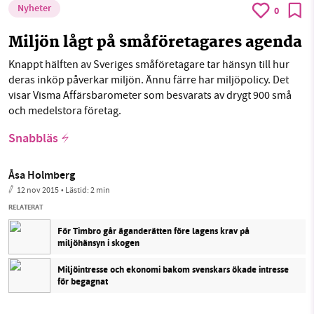
Nyheter
0
Miljön lågt på småföretagares agenda
Knappt hälften av Sveriges småföretagare tar hänsyn till hur
deras inköp påverkar miljön. Ännu färre har miljöpolicy. Det
visar Visma Affärsbarometer som besvarats av drygt 900 små
och medelstora företag.
Snabbläs
Åsa Holmberg
12 nov 2015
• Lästid:
2 min
RELATERAT
För Timbro går äganderätten före lagens krav på
miljöhänsyn i skogen
Miljöintresse och ekonomi bakom svenskars ökade intresse
för begagnat