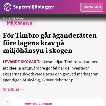
Supermiljöbloggen
Stötta SMB
Lena Tranvik, tidigare enhetschef för SLU Artdatabanken.
Foto: Lars Tranvik
Start
/
Miljöhänsyn
Miljöhänsyn
HEM
För Timbro går äganderätten
OMRÅDEN
före lagens krav på
miljöhänsyn i skogen
MILJÖFAKTA
OM OSS
LEVANDE SKOGAR
Tankesmedjan Timbro verkar mena
att ideella naturvårdare gör fel när de inventerar
skogarnas skyddsvärda arter och gör vad markägaren
Sök
Sparade inlägg
Tipsa oss
egentligen är skyldig, skriver debattör p...
Snabbläs
Facebook
Instagram
BlueSky
Supermiljöbloggen
Threads
LinkedIn