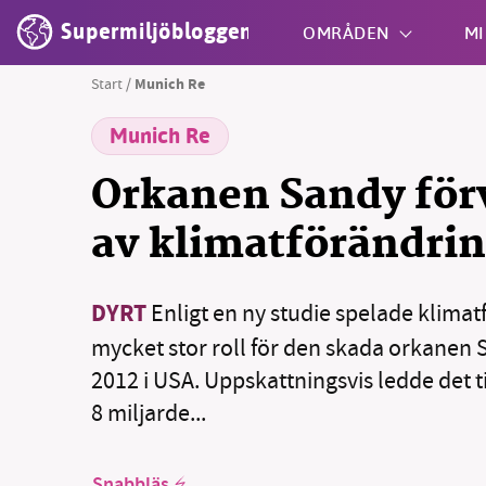
Supermiljöbloggen
OMRÅDEN
MI
Start
/
Munich Re
Munich Re
Shift + S
Orkanen Sandy för
av klimatförändri
DYRT
Enligt en ny studie spelade klima
mycket stor roll för den skada orkanen S
2012 i USA. Uppskattningsvis ledde det t
8 miljarde...
Snabbläs