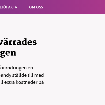
LJÖFAKTA
OM OSS
Esc
värrades
ngen
tförändringen en
andy ställde till med
ill extra kostnader på