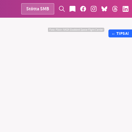
Stötta SMB
Foto:
Flickr: NASA Goddard Space Flight Center
←
TIPSA!