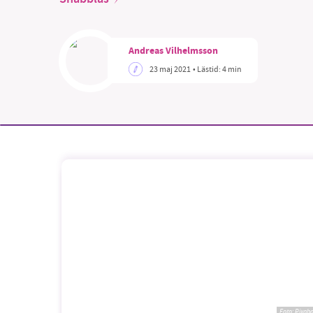
Andreas Vilhelmsson
23 maj 2021
• Lästid:
4 min
SM
nyhe
Foto:
Pixab