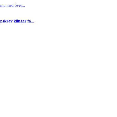
emu med över...
skrav klingar fa...