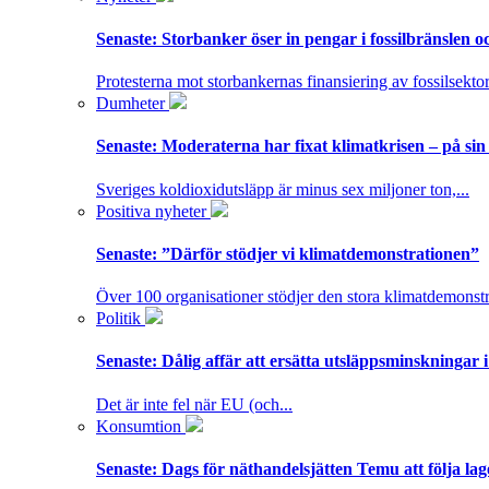
Senaste:
Storbanker öser in pengar i fossilbränslen 
Protesterna mot storbankernas finansiering av fossilsektor
Dumheter
Senaste:
Moderaterna har fixat klimatkrisen – på sin
Sveriges koldioxidutsläpp är minus sex miljoner ton,...
Positiva nyheter
Senaste:
”Därför stödjer vi klimatdemonstrationen”
Över 100 organisationer stödjer den stora klimatdemonstr
Politik
Senaste:
Dålig affär att ersätta utsläppsminskningar 
Det är inte fel när EU (och...
Konsumtion
Senaste:
Dags för näthandelsjätten Temu att följa la