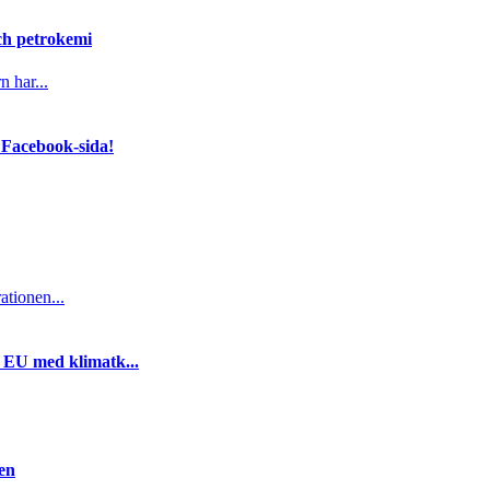
och petrokemi
n har...
 Facebook-sida!
ationen...
i EU med klimatk...
gen