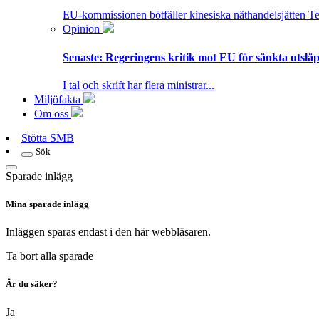
EU-kommissionen bötfäller kinesiska näthandelsjätten T
Opinion
Senaste:
Regeringens kritik mot EU för sänkta utsläpp
I tal och skrift har flera ministrar...
Miljöfakta
Om oss
Stötta SMB
Sök
Sparade inlägg
Mina sparade inlägg
Inläggen sparas endast i den här webbläsaren.
Ta bort alla sparade
Är du säker?
Ja